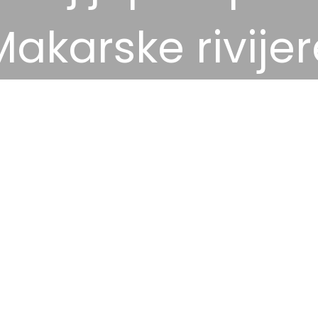
Makarske rivijer
9 kolovoza, 2024
Destinacije