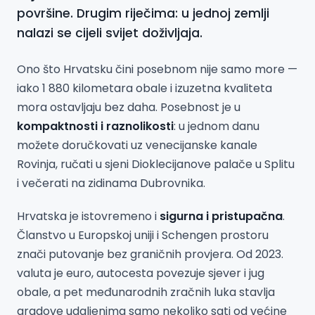
površine. Drugim riječima: u jednoj zemlji
nalazi se cijeli svijet doživljaja.
Ono što Hrvatsku čini posebnom nije samo more —
iako 1 880 kilometara obale i izuzetna kvaliteta
mora ostavljaju bez daha. Posebnost je u
kompaktnosti i raznolikosti
: u jednom danu
možete doručkovati uz venecijanske kanale
Rovinja, ručati u sjeni Dioklecijanove palače u Splitu
i večerati na zidinama Dubrovnika.
Hrvatska je istovremeno i
sigurna i pristupačna
.
Članstvo u Europskoj uniji i Schengen prostoru
znači putovanje bez graničnih provjera. Od 2023.
valuta je euro, autocesta povezuje sjever i jug
obale, a pet međunarodnih zračnih luka stavlja
gradove udaljenima samo nekoliko sati od većine