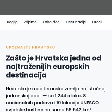
Regije
Vrijeme
Kako doći
Destinacije
Otoci
Pl
UPOZNAJTE HRVATSKU
Zašto je Hrvatska jedna od
najtraženijih europskih
destinacija
Hrvatska je mediteranska zemlja na istočnoj
jadranskoj obali — sa
1 244 otoka
,
8
nacionalnih parkova
i
10 lokacija UNESCO
svjetske baštine
na samo 56 542 km²