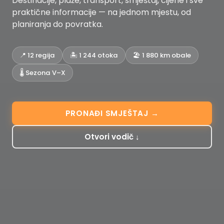
Destinacije, plaže, transport, smještaj, cijene i sve
praktične informacije — na jednom mjestu, od
planiranja do povratka.
📍 12 regija
🏝️ 1 244 otoka
🏖️ 1 880 km obale
🌡️ Sezona V–X
PRONAĐI SMJEŠTAJ →
Otvori vodič ↓