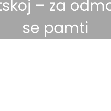
skoj – za odmo
se pamti
10 veljače, 2026
Destinacije
,
atraktivni smješt