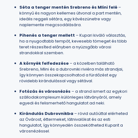
Séta a tenger mentén Srebreno és Mlini felé
–
könnyű és nagyon kellemes útvonal a part mentén,
ideális reggeli sétára, egy kávészünetre vagy
naplemente megcsodálására.
Pihenés a tenger mellett
– Kupari kiváló választás,
ha a nyugodtabb tempót, kevesebb tömeget és több
teret részesíted előnyben a nyüzsgőbb városi
strandokkal szemben.
A környék felfedezése
– a közelben található
Srebreno, Mlini és a dubrovniki riviéra más strandjai,
így könnyen összekapcsolhatod a fürdőzést egy
rövidebb kirándulással vagy sétával.
Fotózás és városnézés
– a strand ismert az egykori
szállodakomplexum különleges látványáról, amely
egyedi és felismerhető hangulatot ad neki.
Kirándulás Dubrovnikba
– rövid autóúttal elérheted
az Óvárost, éttermeket, látnivalókat és az esti
hangulatot, így könnyedén összekötheted Kuparit a
városnézéssel.