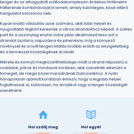
tenger és az elhagyatott szállodakomplexum érdekes történelmi
hátterének kombinációjáról ismert, amely különleges, kissé eltérő
hangulatot kölcsönöz neki.
Kupari kiváló választás azok számára, akik több helyet és
nyugodtabb légkört keresnek a városi strandokhoz képest. A széles
part és a viszonylag enyhe vízbe jutás alkalmassá teszi ezt a
strandot úszásra, napozásra és pihenésre, míg a környező
növényzet és a nyílt tengeri kilátás tovább erősíti az elszigeteltség
és a természet közelségének érzését.
Mérete és könnyű megközelíthetősége miatt a strand népszerű a
családok, párok és mindazok körében, akik szeretnék elkerülni a
tömeget, de mégis közel maradnának Dubrovnikhoz. A nyári
hónapokban ajánlott korábban érkezni, hogy a legjobb helyet
foglalhassuk el, különösen, ha árnyékot vagy a tenger közelségét
szeretnénk.
Hol szállj meg
Hol egyél