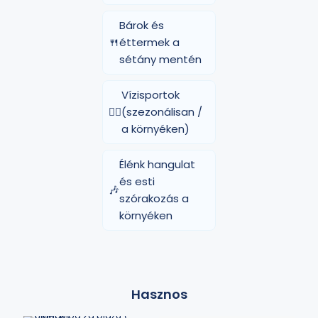
Bárok és
🍴
éttermek a
sétány mentén
Vízisportok
🏄‍♂️
(szezonálisan /
a környéken)
Élénk hangulat
és esti
🎶
szórakozás a
környéken
Hasznos