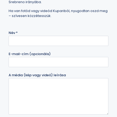
Srebreno irányába.
Ha van fotód vagy videód Kupariból, nyugodtan oszd meg
– szívesen közzétesszük.
Név
*
E-mail-cím (opcionális)
A média (kép vagy videó) leírása