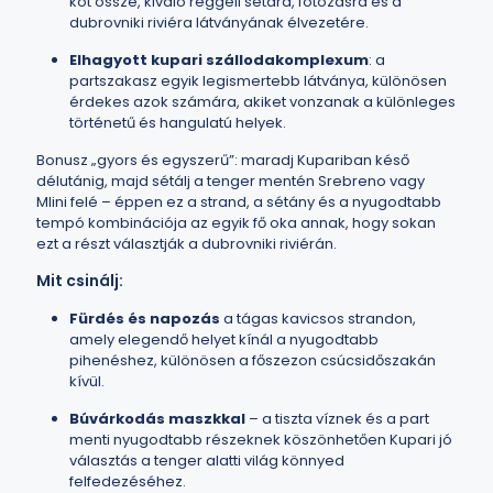
köt össze, kiváló reggeli sétára, fotózásra és a
dubrovniki riviéra látványának élvezetére.
Elhagyott kupari szállodakomplexum
: a
partszakasz egyik legismertebb látványa, különösen
érdekes azok számára, akiket vonzanak a különleges
történetű és hangulatú helyek.
Bonusz „gyors és egyszerű”: maradj Kupariban késő
délutánig, majd sétálj a tenger mentén Srebreno vagy
Mlini felé – éppen ez a strand, a sétány és a nyugodtabb
tempó kombinációja az egyik fő oka annak, hogy sokan
ezt a részt választják a dubrovniki riviérán.
Mit csinálj:
Fürdés és napozás
a tágas kavicsos strandon,
amely elegendő helyet kínál a nyugodtabb
pihenéshez, különösen a főszezon csúcsidőszakán
kívül.
Búvárkodás maszkkal
– a tiszta víznek és a part
menti nyugodtabb részeknek köszönhetően Kupari jó
választás a tenger alatti világ könnyed
felfedezéséhez.