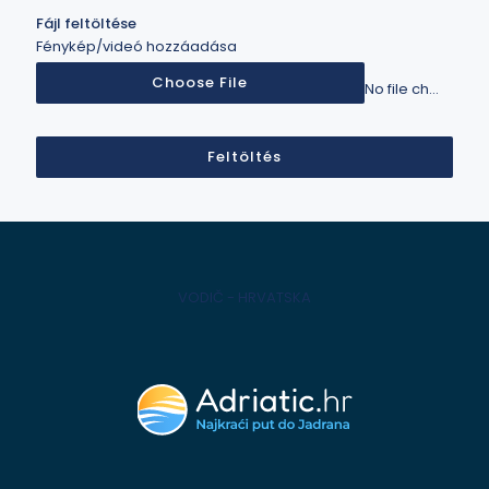
Fájl feltöltése
Fénykép/videó hozzáadása
Choose File
No file chosen
Feltöltés
VODIČ - HRVATSKA