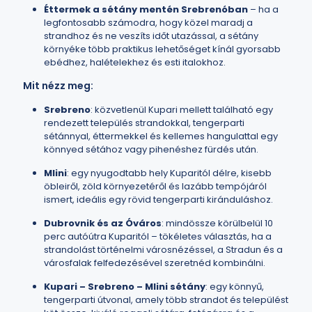
Éttermek a sétány mentén Srebrenóban
– ha a
legfontosabb számodra, hogy közel maradj a
strandhoz és ne veszíts időt utazással, a sétány
környéke több praktikus lehetőséget kínál gyorsabb
ebédhez, halételekhez és esti italokhoz.
Mit nézz meg:
Srebreno
: közvetlenül Kupari mellett található egy
rendezett település strandokkal, tengerparti
sétánnyal, éttermekkel és kellemes hangulattal egy
könnyed sétához vagy pihenéshez fürdés után.
Mlini
: egy nyugodtabb hely Kuparitól délre, kisebb
öbleiről, zöld környezetéről és lazább tempójáról
ismert, ideális egy rövid tengerparti kiránduláshoz.
Dubrovnik és az Óváros
: mindössze körülbelül 10
perc autóútra Kuparitól – tökéletes választás, ha a
strandolást történelmi városnézéssel, a Stradun és a
városfalak felfedezésével szeretnéd kombinálni.
Kupari – Srebreno – Mlini sétány
: egy könnyű,
tengerparti útvonal, amely több strandot és települést