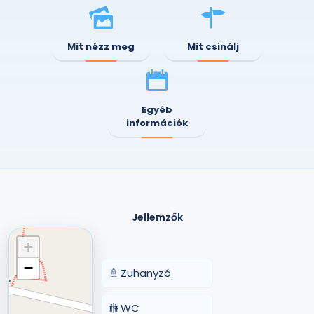
Mit nézz meg
Mit csinálj
Egyéb
információk
Jellemzők
+
−
🚿
Zuhanyzó
🚻
WC