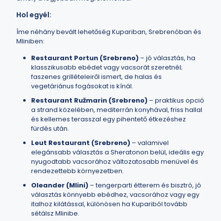
Hol egyél:
Íme néhány bevált lehetőség Kupariban, Srebrenóban és
Mliniben:
Restaurant Portun (Srebreno)
– jó választás, ha
klasszikusabb ebédet vagy vacsorát szeretnél;
faszenes grillételeiről ismert, de halas és
vegetáriánus fogásokat is kínál.
Restaurant Ružmarin (Srebreno)
– praktikus opció
a strand közelében, mediterrán konyhával, friss hallal
és kellemes terasszal egy pihentető étkezéshez
fürdés után.
Leut Restaurant (Srebreno)
– valamivel
elegánsabb választás a Sheratonon belül, ideális egy
nyugodtabb vacsorához változatosabb menüvel és
rendezettebb környezetben.
Oleander (Mlini)
– tengerparti étterem és bisztró, jó
választás könnyebb ebédhez, vacsorához vagy egy
italhoz kilátással, különösen ha Kupariból tovább
sétálsz Mlinibe.