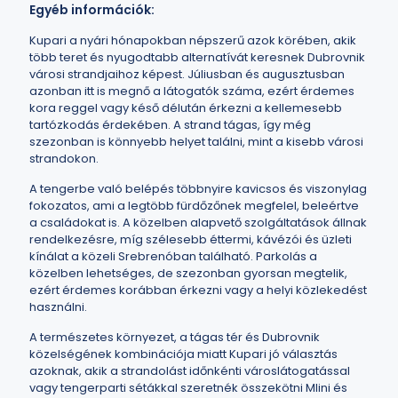
Egyéb információk:
Kupari a nyári hónapokban népszerű azok körében, akik
több teret és nyugodtabb alternatívát keresnek Dubrovnik
városi strandjaihoz képest. Júliusban és augusztusban
azonban itt is megnő a látogatók száma, ezért érdemes
kora reggel vagy késő délután érkezni a kellemesebb
tartózkodás érdekében. A strand tágas, így még
szezonban is könnyebb helyet találni, mint a kisebb városi
strandokon.
A tengerbe való belépés többnyire kavicsos és viszonylag
fokozatos, ami a legtöbb fürdőzőnek megfelel, beleértve
a családokat is. A közelben alapvető szolgáltatások állnak
rendelkezésre, míg szélesebb éttermi, kávézói és üzleti
kínálat a közeli Srebrenóban található. Parkolás a
közelben lehetséges, de szezonban gyorsan megtelik,
ezért érdemes korábban érkezni vagy a helyi közlekedést
használni.
A természetes környezet, a tágas tér és Dubrovnik
közelségének kombinációja miatt Kupari jó választás
azoknak, akik a strandolást időnkénti városlátogatással
vagy tengerparti sétákkal szeretnék összekötni Mlini és