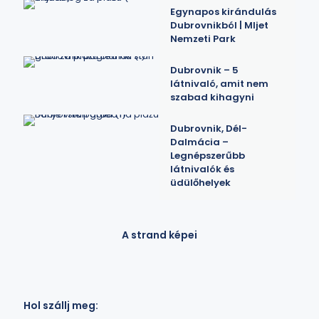
Egynapos kirándulás
Dubrovnikból | Mljet
Nemzeti Park
Dubrovnik – 5
látnivaló, amit nem
szabad kihagyni
Dubrovnik, Dél-
Dalmácia –
Legnépszerűbb
látnivalók és
üdülőhelyek
A strand képei
Hol szállj meg: