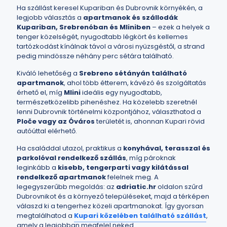
Ha szállást keresel Kupariban és Dubrovnik környékén, a
legjobb választás a
apartmanok és szállodák
Kupariban, Srebrenóban és Mliniben
– ezek a helyek a
tenger közelségét, nyugodtabb légkört és kellemes
tartózkodást kínálnak távol a városi nyüzsgéstől, a strand
pedig mindössze néhány perc sétára található.
Kiváló lehetőség a
Srebreno sétányán található
apartmanok
, ahol több étterem, kávézó és szolgáltatás
érhető el, míg
Mlini
ideális egy nyugodtabb,
természetközelibb pihenéshez. Ha közelebb szeretnél
lenni Dubrovnik történelmi központjához, választhatod a
Ploče vagy az Óváros
területét is, ahonnan Kupari rövid
autóúttal elérhető.
Ha családdal utazol, praktikus a
konyhával, terasszal és
parkolóval rendelkező szállás
, míg pároknak
leginkább a
kisebb, tengerparti vagy kilátással
rendelkező apartmanok
felelnek meg. A
legegyszerűbb megoldás: az
adriatic.hr
oldalon szűrd
Dubrovnikot és a környező településeket, majd a térképen
válaszd ki a tengerhez közeli apartmanokat. Így gyorsan
megtalálhatod a
Kupari közelében található szállást
,
amely a legjobban megfelel neked.