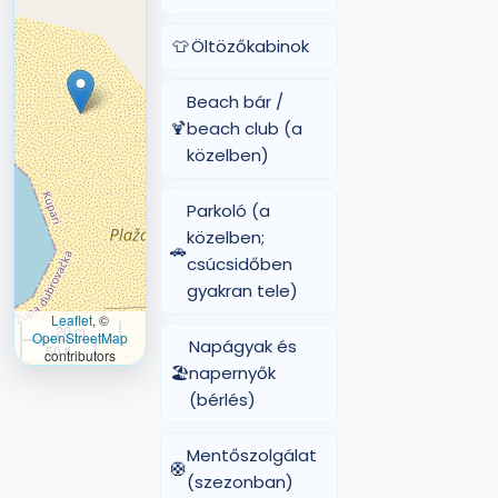
👕
Öltözőkabinok
Beach bár /
🍹
beach club (a
közelben)
Parkoló (a
közelben;
🚗
csúcsidőben
gyakran tele)
Leaflet
, ©
20 m
OpenStreetMap
Napágyak és
50 ft
contributors
🏖️
napernyők
(bérlés)
Mentőszolgálat
🛟
(szezonban)