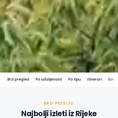
Brzi pregled
Po udaljenosti
Po tipu
Itinerari
Savje
BRZI PREGLED
Najbolji izleti iz Rijeke