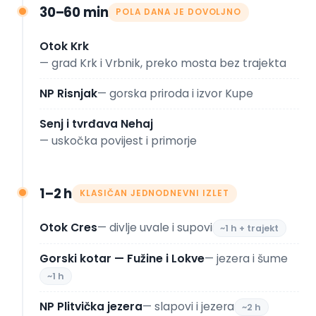
30–60 min
POLA DANA JE DOVOLJNO
Otok Krk
— grad Krk i Vrbnik, preko mosta bez trajekta
NP Risnjak
— gorska priroda i izvor Kupe
Senj i tvrđava Nehaj
— uskočka povijest i primorje
1–2 h
KLASIČAN JEDNODNEVNI IZLET
Otok Cres
— divlje uvale i supovi
~1 h + trajekt
Gorski kotar — Fužine i Lokve
— jezera i šume
~1 h
NP Plitvička jezera
— slapovi i jezera
~2 h