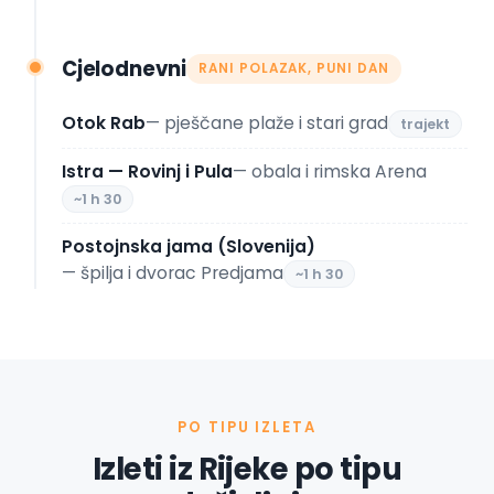
Cjelodnevni
RANI POLAZAK, PUNI DAN
Otok Rab
— pješčane plaže i stari grad
trajekt
Istra — Rovinj i Pula
— obala i rimska Arena
~1 h 30
Postojnska jama (Slovenija)
— špilja i dvorac Predjama
~1 h 30
PO TIPU IZLETA
Izleti iz Rijeke po tipu