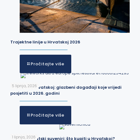
Trajektne linije u Hrvatskoj 2026
Pročitajte više
5 lipnja, 2026
Festivali u Hrvatskoj: glazbeni događaji koje vrijedi
posjetiti u 2026. godini
Pročitajte više
1 lipnja, 2026
Najbolji hrvatski suveniri: što kupiti u Hrvatskoj?