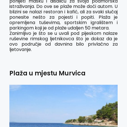
ponijeti masku i disalicu za svoja podmorska
istraživanja. Do ove se plaže može doći autom. U
blizini se nalazi restoran i kafić, ali za svaki slučaj
ponesite nešto za pojesti i popiti. Plaža je
opremljena tuševima, sportskim igralištem i
parkingom koji je od plaže udaljen 50 metara.
Zanimljivo je što se u uvali pod pijeskom nalaze
ruševine rimskog ljetnikovca što je dokaz da je
ovo područje od davnina bilo privlačno za
ljetovanje.
Plaža u mjestu Murvica