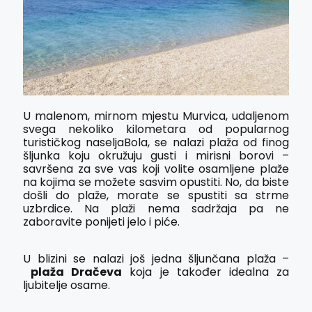
U malenom, mirnom mjestu Murvica, udaljenom
svega nekoliko kilometara od popularnog
turističkog naseljaBola, se nalazi plaža od finog
šljunka koju okružuju gusti i mirisni borovi –
savršena za sve vas koji volite osamljene plaže
na kojima se možete sasvim opustiti. No, da biste
došli do plaže, morate se spustiti sa strme
uzbrdice. Na plaži nema sadržaja pa ne
zaboravite ponijeti jelo i piće.
U blizini se nalazi još jedna šljunčana plaža –
plaža Dračeva
koja je također idealna za
ljubitelje osame.