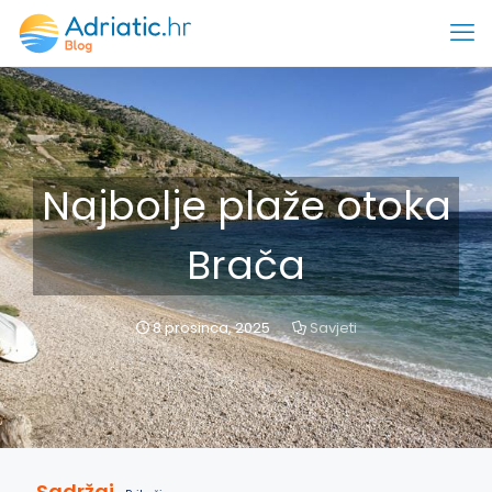
Najbolje plaže otoka
Brača
8 prosinca, 2025
Savjeti
Sadržaj