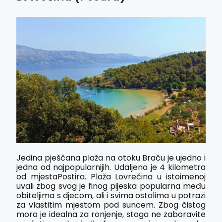
Jedina pješčana plaža na otoku Braču je ujedno i
jedna od najpopularnijih. Udaljena je 4 kilometra
od mjestaPostira. Plaža Lovrečina u istoimenoj
uvali zbog svog je finog pijeska popularna među
obiteljima s djecom, ali i svima ostalima u potrazi
za vlastitim mjestom pod suncem. Zbog čistog
mora je idealna za ronjenje, stoga ne zaboravite