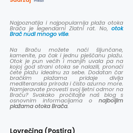
Prikaži
Najpoznatija i najpopularnija plaža otoka
Brača je legendarni Zlatni rat. No,
otok
Brač nudi mnogo više
.
Na Braču možete naći šljunčane,
kamenite, pa čak i jednu pješčanu plažu.
Otok je pun većih i manjih uvala pa na
kojoj god strani otoka se nalazili, pronaći
ćete plažu idealnu za sebe. Dodatan čar
bračkim plažama pridaje divlja
mediteranska priroda i čisto azurno more.
Namjeravate provesti svoj ljetni odmor na
Braču? Svakako pročitajte naš blog s
osnovnim informacijama o
najboljim
plažama otoka Brača
.
Lovrečina (Postira)