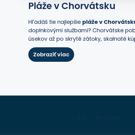
Pláže v Chorvátsku
Hľadáš tie najlepšie
pláže v Chorvátsk
doplnkovými službami? Chorvátske pob
úsekov až po skryté zátoky, skalnaté k
Zobraziť viac
VODIČ - HRVATSKA