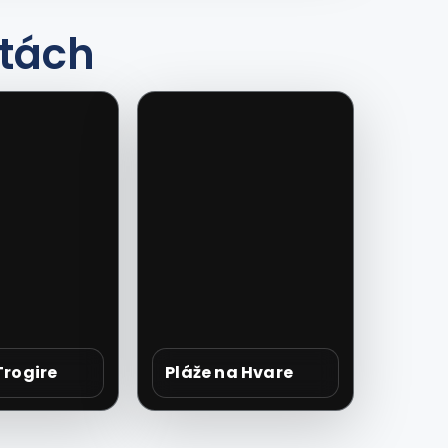
itách
Trogire
Pláže na Hvare