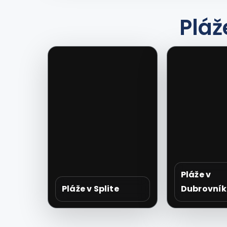
Pláž
Pláže v
Pláže v Splite
Dubrovní