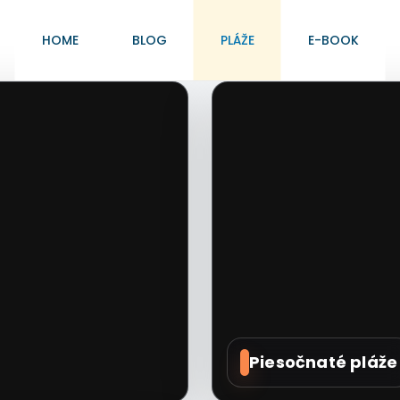
HOME
BLOG
PLÁŽE
E-BOOK
Piesočnaté pláže