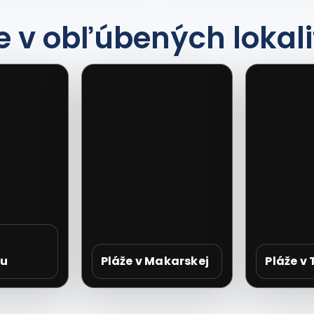
e v obľúbených lokal
ku
Pláže v Makarskej
Pláže v 