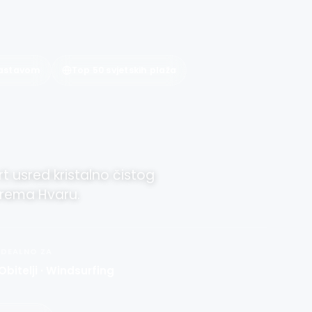
zastavom
Top 50 svjetskih plaža
rt usred kristalno čistog
prema Hvaru.
IDEALNO ZA
Obitelji · Windsurfing