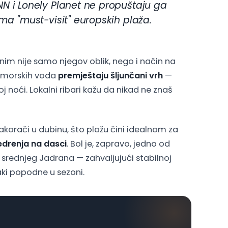
N i Lonely Planet ne propuštaju ga
ma "must-visit" europskih plaža.
ebnim nije samo njegov oblik, nego i način na
ja morskih voda
premještaju šljunčani vrh
—
 noći. Lokalni ribari kažu da nikad ne znaš
zakorači u dubinu, što plažu čini idealnom za
edrenja na dasci
. Bol je, zapravo, jedno od
 srednjeg Jadrana — zahvaljujući stabilnoj
aki popodne u sezoni.