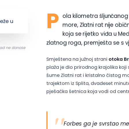
P
ola kilometra šljunčanog
more, Zlatni rat nije ob
koja se rijetko viđa u Med
zlatnog roga, premješta se s v
a
kad ne donose
Smještena na južnoj strani
otoka B
plaža je dio prirodnog krajolika ko
šume Zlatni rat i kristalno čistog m
trajektom iz Splita, dvadeset minuta
pješačka šetnica koja vodi od cent
Forbes ga je svrstao 