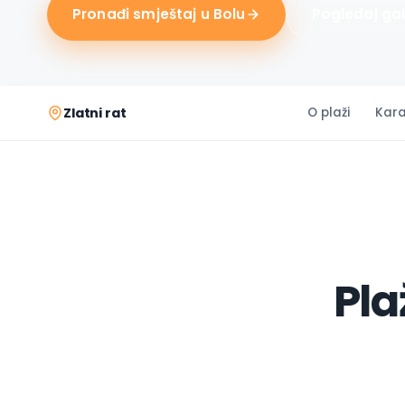
Pronađi smještaj u Bolu
Pogledaj gal
Zlatni rat
O plaži
Kara
Pla