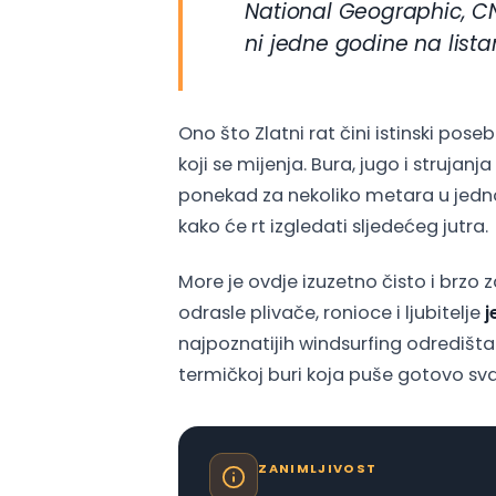
National Geographic, CN
ni jedne godine na lista
Ono što Zlatni rat čini istinski pos
koji se mijenja. Bura, jugo i strujan
ponekad za nekoliko metara u jednoj
kako će rt izgledati sljedećeg jutra.
More je ovdje izuzetno čisto i brzo 
odrasle plivače, ronioce i ljubitelje
j
najpoznatijih windsurfing odredišta
termičkoj buri koja puše gotovo sv
ZANIMLJIVOST