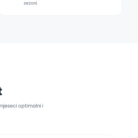
sezoni.
t
mjeseci optimalni i