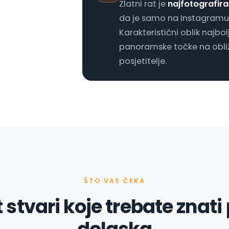
Zlatni rat je
najfotografira
da je samo na Instagramu 
Karakteristični oblik najbol
panoramske točke na obl
posjetitelje.
ŠTO VAS ČEKA
 stvari koje trebate znati 