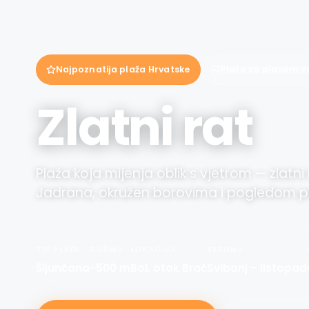
Najpoznatija plaža Hrvatske
Plaža sa plavom 
Zlatni rat
Plaža koja mijenja oblik s vjetrom — zlatni 
Jadrana, okružen borovima i pogledom 
TIP PLAŽE
DUŽINA
LOKACIJA
SEZONA
Šljunčana
~500 m
Bol, otok Brač
Svibanj – listopad