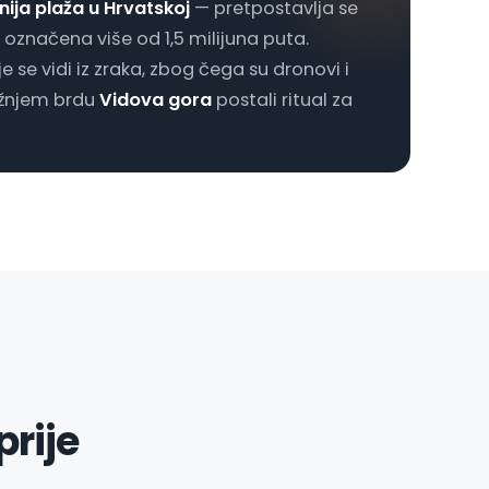
nija plaža u Hrvatskoj
— pretpostavlja se
označena više od 1,5 milijuna puta.
je se vidi iz zraka, zbog čega su dronovi i
ižnjem brdu
Vidova gora
postali ritual za
prije