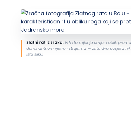
Zlatni rat iz zraka.
Vrh rta mijenja smjer i oblik prem
dominantnom vjetru i strujama — zato dva posjeta ni
istu sliku.