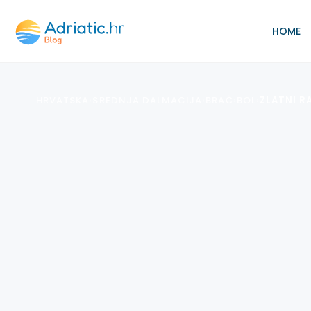
HOME
HRVATSKA
›
SREDNJA DALMACIJA
›
BRAČ
›
BOL
›
ZLATNI R