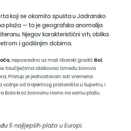
 rta koji se okomito spušta u Jadransko
ična plaža — to je geografska anomalija
iteranu. Njegov karakteristični vrh, oblika
jetrom i godišnjim dobima.
rača
, neposredno uz mali ribarski gradić
Bol
,
ji se tisućljećima oblikovao između borova
ora. Pristup je jednostavan: sat vremena
 vožnje od trajektnog pristaništa u Supetru, i
ra Bola kroz borovinu ravno na samu plažu.
među
5 najljepših plaža u Europi
.