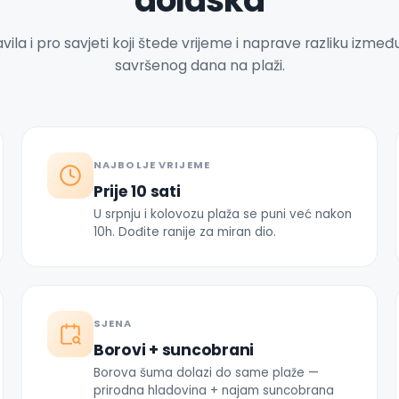
dolaska
vila i pro savjeti koji štede vrijeme i naprave razliku izmeđ
savršenog dana na plaži.
NAJBOLJE VRIJEME
Prije 10 sati
U srpnju i kolovozu plaža se puni već nakon
10h. Dođite ranije za miran dio.
SJENA
Borovi + suncobrani
Borova šuma dolazi do same plaže —
prirodna hladovina + najam suncobrana