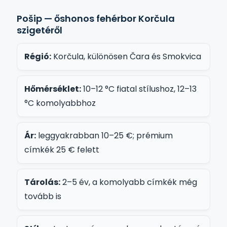
Pošip — őshonos fehérbor Korčula
szigetéről
Régió:
Korčula, különösen Čara és Smokvica
Hőmérséklet:
10–12 °C fiatal stílushoz, 12–13
°C komolyabbhoz
Ár:
leggyakrabban 10–25 €; prémium
címkék 25 € felett
Tárolás:
2–5 év, a komolyabb címkék még
tovább is