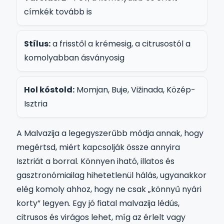
címkék tovább is
Stílus:
a frisstől a krémesig, a citrusostól a
komolyabban ásványosig
Hol kóstold:
Momjan, Buje, Vižinada, Közép-
Isztria
A Malvazija a legegyszerűbb módja annak, hogy
megértsd, miért kapcsolják össze annyira
Isztriát a borral. Könnyen iható, illatos és
gasztronómiailag hihetetlenül hálás, ugyanakkor
elég komoly ahhoz, hogy ne csak „könnyű nyári
korty” legyen. Egy jó fiatal malvazija lédús,
citrusos és virágos lehet, míg az érlelt vagy