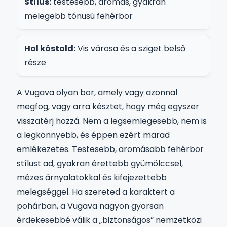
Stílus:
testesebb, aromás, gyakran
melegebb tónusú fehérbor
Hol kóstold:
Vis városa és a sziget belső
része
A Vugava olyan bor, amely vagy azonnal
megfog, vagy arra késztet, hogy még egyszer
visszatérj hozzá. Nem a legsemlegesebb, nem is
a legkönnyebb, és éppen ezért marad
emlékezetes. Testesebb, aromásabb fehérbor
stílust ad, gyakran érettebb gyümölccsel,
mézes árnyalatokkal és kifejezettebb
melegséggel. Ha szereted a karaktert a
pohárban, a Vugava nagyon gyorsan
érdekesebbé válik a „biztonságos” nemzetközi