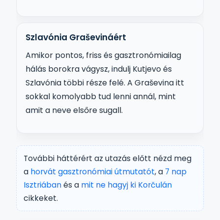
Szlavónia Graševináért
Amikor pontos, friss és gasztronómiailag
hálás borokra vágysz, indulj Kutjevo és
Szlavónia többi része felé. A Graševina itt
sokkal komolyabb tud lenni annál, mint
amit a neve elsőre sugall.
További háttérért az utazás előtt nézd meg
a
horvát gasztronómiai útmutatót
, a
7 nap
Isztriában
és a
mit ne hagyj ki Korčulán
cikkeket.