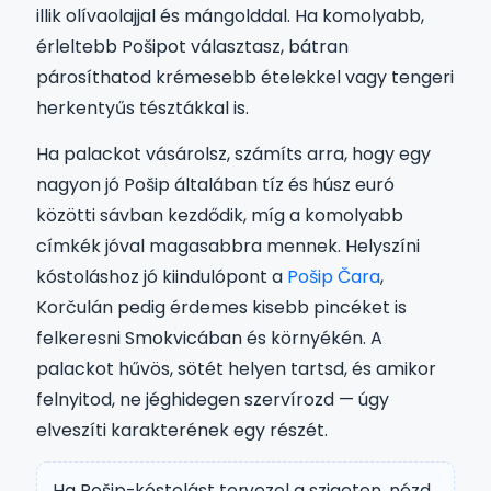
illik olívaolajjal és mángolddal. Ha komolyabb,
érleltebb Pošipot választasz, bátran
párosíthatod krémesebb ételekkel vagy tengeri
herkentyűs tésztákkal is.
Ha palackot vásárolsz, számíts arra, hogy egy
nagyon jó Pošip általában tíz és húsz euró
közötti sávban kezdődik, míg a komolyabb
címkék jóval magasabbra mennek. Helyszíni
kóstoláshoz jó kiindulópont a
Pošip Čara
,
Korčulán pedig érdemes kisebb pincéket is
felkeresni Smokvicában és környékén. A
palackot hűvös, sötét helyen tartsd, és amikor
felnyitod, ne jéghidegen szervírozd — úgy
elveszíti karakterének egy részét.
Ha Pošip-kóstolást tervezel a szigeten, nézd