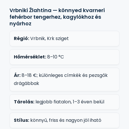
Vrbniki Žlahtina — könnyed kvarneri
fehérbor tengerhez, kagylókhoz és
nyárhoz
Régió:
Vrbnik, Krk sziget
Hőmérséklet:
8–10 °C
Ár:
8–18 €; különleges címkék és pezsgők
drágábbak
Tárolás:
legjobb fiatalon, 1–3 éven belül
Stílus:
könnyű, friss és nagyon jól iható