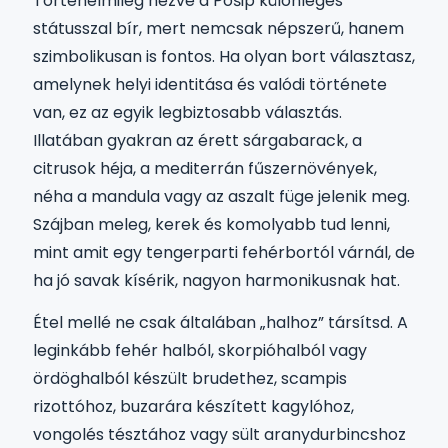
Történelmileg nézve a Pošip különleges
státusszal bír, mert nemcsak népszerű, hanem
szimbolikusan is fontos. Ha olyan bort választasz,
amelynek helyi identitása és valódi története
van, ez az egyik legbiztosabb választás.
Illatában gyakran az érett sárgabarack, a
citrusok héja, a mediterrán fűszernövények,
néha a mandula vagy az aszalt füge jelenik meg.
Szájban meleg, kerek és komolyabb tud lenni,
mint amit egy tengerparti fehérbortól várnál, de
ha jó savak kísérik, nagyon harmonikusnak hat.
Étel mellé ne csak általában „halhoz” társítsd. A
leginkább fehér halból, skorpióhalból vagy
ördöghalból készült brudethez, scampis
rizottóhoz, buzarára készített kagylóhoz,
vongolés tésztához vagy sült aranydurbincshoz