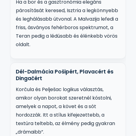
Ha a bor és a gasztronómia elegáns
párosítását keresed, Isztria a legkönnyebb
és leghálásabb útvonal. A Malvazija lefedi a
friss, ásványos fehérboros spektrumot, a
Teran pedig a lédúsabb és élénkebb vörös
oldalt.
Dél-Dalmácia Pošipért, Plavacért és
Dingačért
Korčula és Pelješac logikus választás,
amikor olyan borokat szeretnél kóstolni,
amelyek a napot, a követ és a sót
hordozzák. Itt a stílus kifejezettebb, a
textúra teltebb, az élmény pedig gyakran
„drámaibb”.