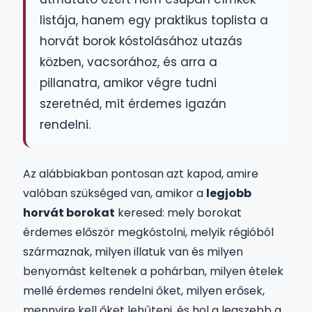
listája, hanem egy praktikus toplista a
horvát borok kóstolásához utazás
közben, vacsorához, és arra a
pillanatra, amikor végre tudni
szeretnéd, mit érdemes igazán
rendelni.
Az alábbiakban pontosan azt kapod, amire
valóban szükséged van, amikor a
legjobb
horvát borokat
keresed: mely borokat
érdemes először megkóstolni, melyik régióból
származnak, milyen illatuk van és milyen
benyomást keltenek a pohárban, milyen ételek
mellé érdemes rendelni őket, milyen erősek,
mennyire kell őket lehűteni, és hol a legszebb a