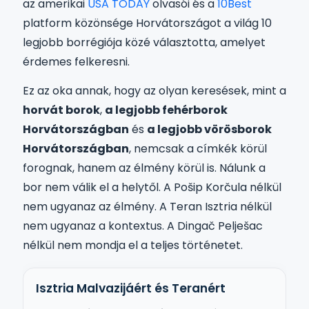
az amerikai
USA TODAY
olvasói és a
10Best
platform közönsége Horvátországot a világ 10
legjobb borrégiója közé választotta, amelyet
érdemes felkeresni.
Ez az oka annak, hogy az olyan keresések, mint a
horvát borok
,
a legjobb fehérborok
Horvátországban
és
a legjobb vörösborok
Horvátországban
, nemcsak a címkék körül
forognak, hanem az élmény körül is. Nálunk a
bor nem válik el a helytől. A Pošip Korčula nélkül
nem ugyanaz az élmény. A Teran Isztria nélkül
nem ugyanaz a kontextus. A Dingač Pelješac
nélkül nem mondja el a teljes történetet.
Isztria Malvazijáért és Teranért