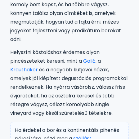
komoly bort kapsz, és ha többre vágysz,
könnyen találsz olyan címkéket is, amelyek
megmutatják, hogyan tud a fajta érni, mézes
jegyeket fejleszteni vagy predikátum borokat
adni.
Helyszíni kóstoláshoz érdemes olyan
pincészeteket keresni, mint a
Galić
, a
Krauthaker
és a nagyobb kutjevói házak,
amelyek jól kiépített degustációs programokkal
rendelkeznek. Ha nyárra vásárolsz, válassz friss
évjáratokat; ha az asztalra keresel és több
rétegre vágysz, célozz komolyabb single
vineyard vagy késői szüretelésű tételekre.
Ha érdekel a bor és a kontinentális pihenés
párosítása, nézd meg a
szállást