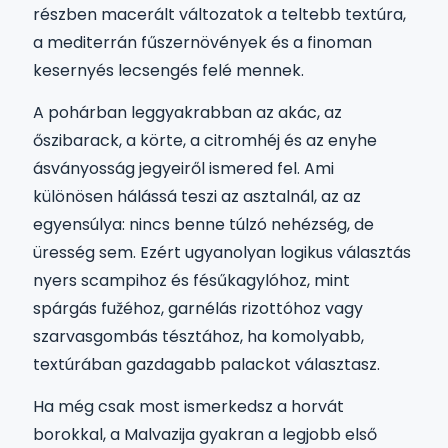
részben macerált változatok a teltebb textúra,
a mediterrán fűszernövények és a finoman
kesernyés lecsengés felé mennek.
A pohárban leggyakrabban az akác, az
őszibarack, a körte, a citromhéj és az enyhe
ásványosság jegyeiről ismered fel. Ami
különösen hálássá teszi az asztalnál, az az
egyensúlya: nincs benne túlzó nehézség, de
üresség sem. Ezért ugyanolyan logikus választás
nyers scampihoz és fésűkagylóhoz, mint
spárgás fužéhoz, garnélás rizottóhoz vagy
szarvasgombás tésztához, ha komolyabb,
textúrában gazdagabb palackot választasz.
Ha még csak most ismerkedsz a horvát
borokkal, a Malvazija gyakran a legjobb első