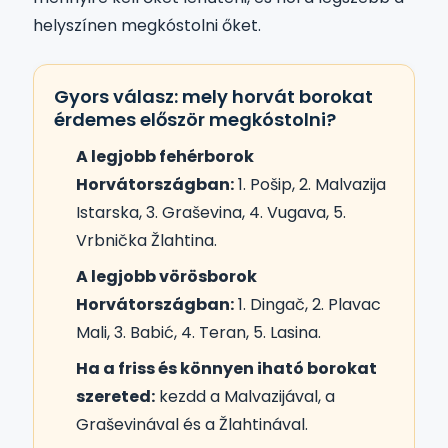
helyszínen megkóstolni őket.
Gyors válasz: mely horvát borokat
érdemes először megkóstolni?
A legjobb fehérborok
Horvátországban:
1. Pošip, 2. Malvazija
Istarska, 3. Graševina, 4. Vugava, 5.
Vrbnička Žlahtina.
A legjobb vörösborok
Horvátországban:
1. Dingač, 2. Plavac
Mali, 3. Babić, 4. Teran, 5. Lasina.
Ha a friss és könnyen iható borokat
szereted:
kezdd a Malvazijával, a
Graševinával és a Žlahtinával.