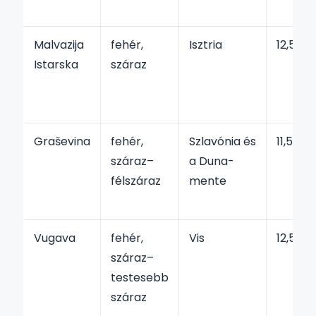
Malvazija
fehér,
Isztria
12,5–13
Istarska
száraz
Graševina
fehér,
Szlavónia és
11,5–13
száraz–
a Duna-
félszáraz
mente
Vugava
fehér,
Vis
12,5–1
száraz–
testesebb
száraz