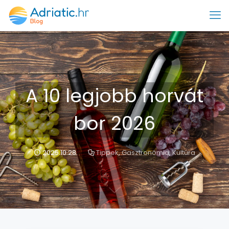
A 10 legjobb horvát
bor 2026
2025.10.28.
Tippek
,
Gasztronómia
,
Kultúra