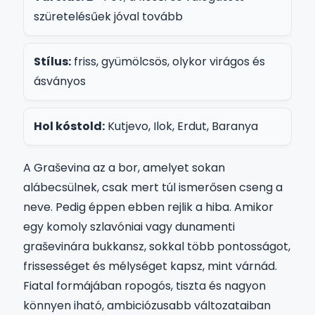
szüretelésűek jóval tovább
Stílus:
friss, gyümölcsös, olykor virágos és
ásványos
Hol kóstold:
Kutjevo, Ilok, Erdut, Baranya
A Graševina az a bor, amelyet sokan
alábecsülnek, csak mert túl ismerősen cseng a
neve. Pedig éppen ebben rejlik a hiba. Amikor
egy komoly szlavóniai vagy dunamenti
graševinára bukkansz, sokkal több pontosságot,
frissességet és mélységet kapsz, mint várnád.
Fiatal formájában ropogós, tiszta és nagyon
könnyen iható, ambiciózusabb változataiban