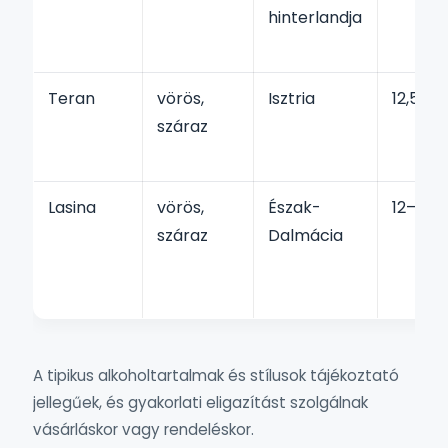
hinterlandja
Teran
vörös,
Isztria
12,5–1
száraz
Lasina
vörös,
Észak-
12–13,5
száraz
Dalmácia
A tipikus alkoholtartalmak és stílusok tájékoztató
jellegűek, és gyakorlati eligazítást szolgálnak
vásárláskor vagy rendeléskor.