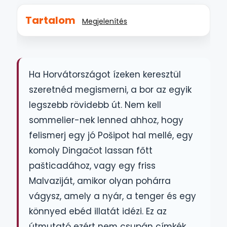
Tartalom
Megjelenítés
Ha Horvátországot ízeken keresztül
szeretnéd megismerni, a bor az egyik
legszebb rövidebb út. Nem kell
sommelier-nek lenned ahhoz, hogy
felismerj egy jó Pošipot hal mellé, egy
komoly Dingačot lassan főtt
pašticadához, vagy egy friss
Malvaziját, amikor olyan pohárra
vágysz, amely a nyár, a tenger és egy
könnyed ebéd illatát idézi. Ez az
útmutató ezért nem csupán címkék