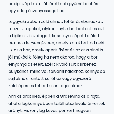
pedig szép textúrát, érettebb gyümölcsöt és
egy adag ásványosságot ad.
Leggyakrabban zöld almát, fehér őszibarackot,
mezei virágokat, olykor enyhe herbalitást és azt
a tipikus, visszafogott kesernyésséget találod
benne a lecsengésben, amely karaktert ad neki.
Ez az a bor, amely aperitifként és az asztalnál is
jól működik, főleg ha nem akarod, hogy a bor
elnyomja az ételt. Ezért kiváló sült csirkéhez,
pulykához mlincivel, folyami halakhoz, könnyebb
sajtokhoz, rántott süllőhöz vagy egyszerű
zöldséges és fehér húsos fogásokhoz.
Ami az árat illeti, éppen a Graševina az a fajta,
ahol a legkönnyebben találhatsz kiváló ár-érték
arányt. Viszonylag kevés pénzért nagyon