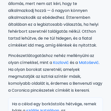
állomás, mert nem azt kéri, hogy te
alkalmazkodj hozzá — ő nagyon könnyen
alkalmazkodik az ebédedhez. Étteremben
általában ez a legbiztosabb választás, ha helyi
fehérbort szeretnél találgatás nélkül. Otthon
tartsd lehűtve, de ne túl hidegen, és a fiatal
címkéket idd meg, amíg élénkek és nyitottak.
Pincészetlátogatáshoz nehéz mellényúlni az
olyan címekkel, mint a
Kozlović
és a
Matošević
.
Ha olyan borokat szeretnél, amelyek
megmutatják az isztriai színtér másik,
komolyabb oldalát is, érdemes a Benvenuti vagy
a Coronica pincészetek címkéit is keresni.
Ha a célod egy borkóstolós hétvége, remek
bázis a
szállás Isztriában
, az