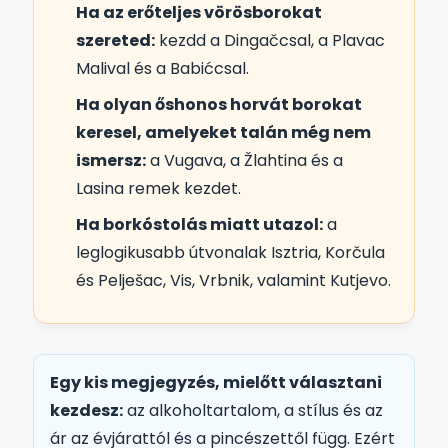
Ha az erőteljes vörösborokat
szereted:
kezdd a Dingačcsal, a Plavac
Malival és a Babićcsal.
Ha olyan őshonos horvát borokat
keresel, amelyeket talán még nem
ismersz:
a Vugava, a Žlahtina és a
Lasina remek kezdet.
Ha borkóstolás miatt utazol:
a
leglogikusabb útvonalak Isztria, Korčula
és Pelješac, Vis, Vrbnik, valamint Kutjevo.
Egy kis megjegyzés, mielőtt választani
kezdesz:
az alkoholtartalom, a stílus és az
ár az évjárattól és a pincészettől függ. Ezért