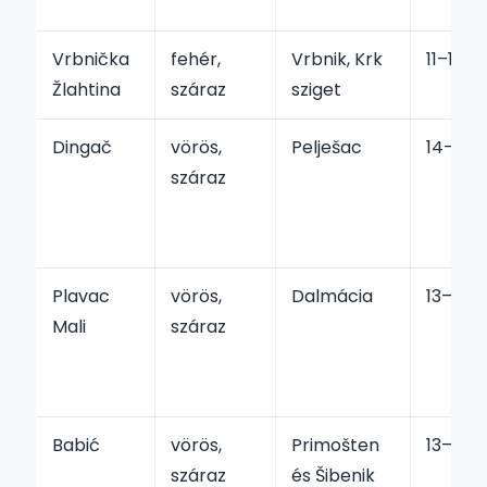
Vrbnička
fehér,
Vrbnik, Krk
11–12,5
Žlahtina
száraz
sziget
Dingač
vörös,
Pelješac
14–16%
száraz
Plavac
vörös,
Dalmácia
13–16%
Mali
száraz
Babić
vörös,
Primošten
13–15%
száraz
és Šibenik