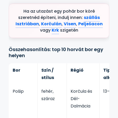
Ha az utazást egy pohár bor köré
szeretnéd építeni, indulj innen:
szállás
Isztriában
,
Korčulán
,
Visen
,
Pelješacon
vagy
Krk
szigetén
Összehasonlítás: top 10 horvát bor egy
helyen
Bor
Szín /
Régió
Tipiku
stílus
alkoh
Pošip
fehér,
Korčula és
13–14,
száraz
Dél-
Dalmácia