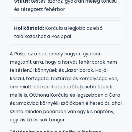
Stílus:
testes, száraz, gyakran meleg tónusú
és rétegzett fehérbor
Hol kóstold:
Korčula a legjobb az első
találkozáshoz a Pošippal
A Pošip az a bor, amely nagyon gyorsan
megtanít arra, hogy a horvát fehérborok nem
feltétlenül könnyűek és „laza” borok. Ha jól
készül, térfogata, textúrája és komolysága van,
ami miatt bátran ihatod erőteljesebb ételek
mellé is. Otthona Korčula, és legszebben a Čara
és Smokvica környéki szőlőkben élheted át, ahol
szinte minden pohárban van egy kis napfény,
egy kis kő és sok tenger.