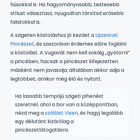
húsokkal is. Ha hagyományosabb, testesebb
stílust választasz, nyugodtan társítsd erősebb
falatokkal is.
A szigeten kóstoláshoz jó kezdet a
Lipanović
Pincészet
, és szezonban érdemes előre foglalni
a kóstolást. A Vugavát nem kell sokáig „gyötörni”
a pincében, hacsak a pincészet kifejezetten
másként nem javasolja; általában akkor adja a
legtöbbet, amikor még élő és nyitott.
Ha lassabb tempójú szigeti pihenést
szeretnél, ahol a bor van a középpontban,
nézd meg a
szállást Visen
, és hagyj legalább
egy délutánt kizárólag a
pincészetlátogatásra.