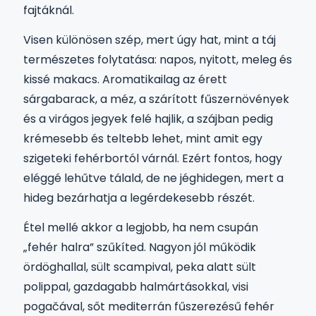
fajtáknál.
Visen különösen szép, mert úgy hat, mint a táj
természetes folytatása: napos, nyitott, meleg és
kissé makacs. Aromatikailag az érett
sárgabarack, a méz, a szárított fűszernövények
és a virágos jegyek felé hajlik, a szájban pedig
krémesebb és teltebb lehet, mint amit egy
szigeteki fehérbortól várnál. Ezért fontos, hogy
eléggé lehűtve tálald, de ne jéghidegen, mert a
hideg bezárhatja a legérdekesebb részét.
Étel mellé akkor a legjobb, ha nem csupán
„fehér halra” szűkíted. Nagyon jól működik
ördöghallal, sült scampival, peka alatt sült
polippal, gazdagabb halmártásokkal, visi
pogačával, sőt mediterrán fűszerezésű fehér