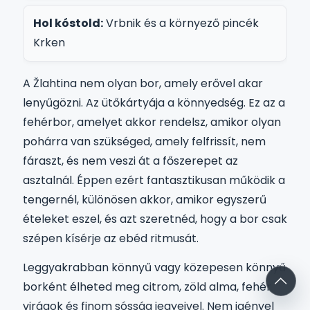
Hol kóstold:
Vrbnik és a környező pincék
Krken
A Žlahtina nem olyan bor, amely erővel akar
lenyűgözni. Az ütőkártyája a könnyedség. Ez az a
fehérbor, amelyet akkor rendelsz, amikor olyan
pohárra van szükséged, amely felfrissít, nem
fáraszt, és nem veszi át a főszerepet az
asztalnál. Éppen ezért fantasztikusan működik a
tengernél, különösen akkor, amikor egyszerű
ételeket eszel, és azt szeretnéd, hogy a bor csak
szépen kísérje az ebéd ritmusát.
Leggyakrabban könnyű vagy közepesen könnyű
borként élheted meg citrom, zöld alma, fehér
virágok és finom sósság jegyeivel. Nem igényel