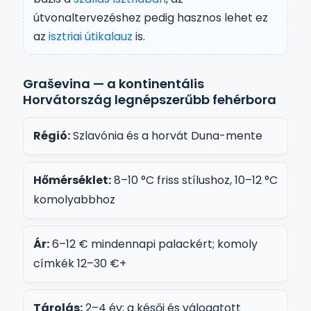
útvonaltervezéshez pedig hasznos lehet ez
az
isztriai útikalauz
is.
Graševina — a kontinentális
Horvátország legnépszerűbb fehérbora
Régió:
Szlavónia és a horvát Duna-mente
Hőmérséklet:
8–10 °C friss stílushoz, 10–12 °C
komolyabbhoz
Ár:
6–12 € mindennapi palackért; komoly
címkék 12–30 €+
Tárolás:
2–4 év; a késői és válogatott