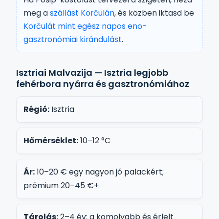
meg a
szállást Korčulán
, és közben iktasd be
Korčulát mint egész napos eno-
gasztronómiai kirándulást
.
Isztriai Malvazija — Isztria legjobb
fehérbora nyárra és gasztronómiához
Régió:
Isztria
Hőmérséklet:
10–12 °C
Ár:
10–20 € egy nagyon jó palackért;
prémium 20–45 €+
Tárolás:
2–4 év; a komolyabb és érlelt