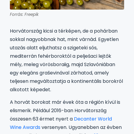
Forrás: Freepik
Horvátország kicsi a térképen, de a pohárban
sokkal nagyobbnak hat, mint várnád. Egyetlen
utazás alatt eljuthatsz a szigeteki sós,
mediterrán fehérboroktól a pelješaci lejtők
mély, meleg vörösboraiig, majd Szlavóniában
egy elegáns graševinával zárhatod, amely
teljesen megváltoztatja a kontinentális borokról
alkotott képedet.
A horvát borokat már évek óta a régión kívül is
elismerik. Például 2016-ban Horvátország
összesen 63 érmet nyert a
Decanter World
Wine Awards
versenyen. Ugyanebben az évben