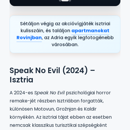
Szállás a közelben → Momjan
Sétáljon végig az akcióvígjáték isztriai
kulisszáin, és találjon
apartmanokat
Rovinjban
, az Adria egyik legfotogénebb
városában.
Speak No Evil (2024) –
Isztria
A 2024-es
Speak No Evil
pszichológiai horror
remake-jét részben Isztriában forgatták,
különösen Motovun, Grožnjan és Kaldir
környékén. Az isztriai tájat ebben az esetben
nemcsak klasszikus turisztikai szépségként