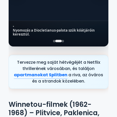
•
Nyomozás a Diocletianus-palota szűk kőátjáróin
SPLIT
keresztül.
A Diocletianus-palota átjárói
P
Szállás a közelben → Split
Tervezze meg saját hétvégéjét a Netflix
thrillerének városában, és találjon
apartmanokat Splitben
a riva, az óváros
és a strandok közelében.
Winnetou-filmek (1962-
1968) – Plitvice, Paklenica,