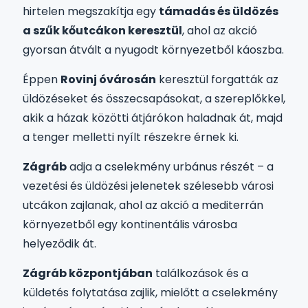
hirtelen megszakítja egy
támadás és üldözés
a szűk kőutcákon keresztül
, ahol az akció
gyorsan átvált a nyugodt környezetből káoszba.
Éppen
Rovinj óvárosán
keresztül forgatták az
üldözéseket és összecsapásokat, a szereplőkkel,
akik a házak közötti átjárókon haladnak át, majd
a tenger melletti nyílt részekre érnek ki.
Zágráb
adja a cselekmény urbánus részét – a
vezetési és üldözési jelenetek szélesebb városi
utcákon zajlanak, ahol az akció a mediterrán
környezetből egy kontinentális városba
helyeződik át.
Zágráb központjában
találkozások és a
küldetés folytatása zajlik, mielőtt a cselekmény