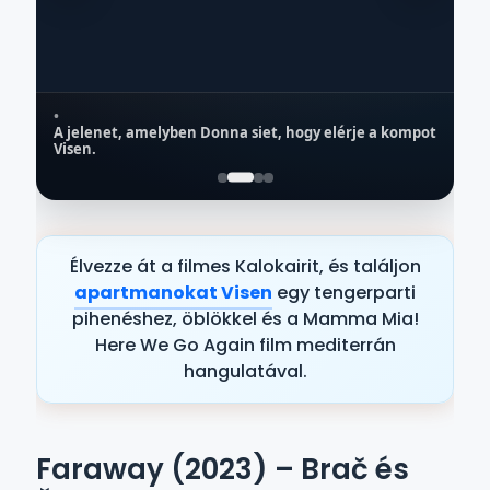
•
A jelenet, amelyben Donna siet, hogy elérje a kompot
VIS
Visen.
Vis kompkikötője
G
Szállás a közelben → Vis
Élvezze át a filmes Kalokairit, és találjon
apartmanokat Visen
egy tengerparti
pihenéshez, öblökkel és a Mamma Mia!
Here We Go Again film mediterrán
hangulatával.
Faraway (2023) – Brač és