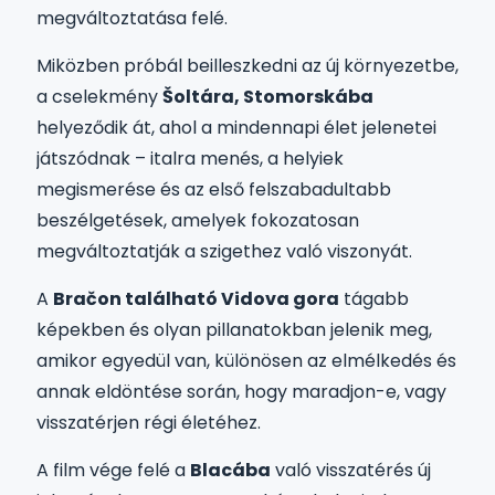
megváltoztatása felé.
Miközben próbál beilleszkedni az új környezetbe,
a cselekmény
Šoltára, Stomorskába
helyeződik át, ahol a mindennapi élet jelenetei
játszódnak – italra menés, a helyiek
megismerése és az első felszabadultabb
beszélgetések, amelyek fokozatosan
megváltoztatják a szigethez való viszonyát.
A
Bračon található Vidova gora
tágabb
képekben és olyan pillanatokban jelenik meg,
amikor egyedül van, különösen az elmélkedés és
annak eldöntése során, hogy maradjon-e, vagy
visszatérjen régi életéhez.
A film vége felé a
Blacába
való visszatérés új