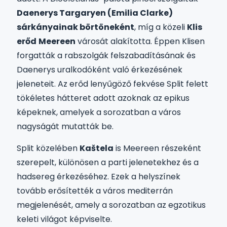
Daenerys Targaryen (Emilia Clarke)
sárkányainak börtöneként
, míg a közeli
Klis
erőd
Meereen
városát alakította. Éppen Klisen
forgatták a rabszolgák felszabadításának és
Daenerys uralkodóként való érkezésének
jeleneteit. Az erőd lenyűgöző fekvése Split felett
tökéletes hátteret adott azoknak az epikus
képeknek, amelyek a sorozatban a város
nagyságát mutatták be.
Split közelében
Kaštela
is Meereen részeként
szerepelt, különösen a parti jelenetekhez és a
hadsereg érkezéséhez. Ezek a helyszínek
tovább erősítették a város mediterrán
megjelenését, amely a sorozatban az egzotikus
keleti világot képviselte.