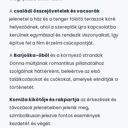
A
családi összejövetelek és vacsorák
jelenetei a ház és a tenger fölötti teraszok köré
helyeződnek, ahol a szereplők újra kapcsolatba
kerülnek egymással és rendezik viszonyaikat, így
építve fel a film érzelmi csúcspontját.
A
Barjoška-öböl
és a környező strandok
Donna múltjának romantikus pillanataihoz
szolgálnak háttérként, beleértve az első
találkozásokat és csókokat, amelyek elindítják a
történetét.
Komiža kikötője és rakpartja
az érkezések és
távozások jeleneteiben jelenik meg,
szimbolikusan jelezve fontos események
kezdetét és végét.