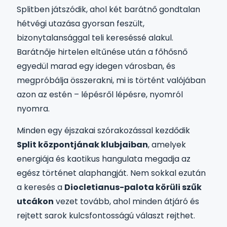
Splitben játszódik, ahol két barátnő gondtalan
hétvégi utazása gyorsan feszült,
bizonytalansággal teli kereséssé alakul.
Barátnője hirtelen eltűnése után a főhősnő
egyedül marad egy idegen városban, és
megpróbálja összerakni, mi is történt valójában
azon az estén – lépésről lépésre, nyomról
nyomra.
Minden egy éjszakai szórakozással kezdődik
Split központjának klubjaiban
, amelyek
energiája és kaotikus hangulata megadja az
egész történet alaphangját. Nem sokkal ezután
a keresés a
Diocletianus-palota körüli szűk
utcákon
vezet tovább, ahol minden átjáró és
rejtett sarok kulcsfontosságú választ rejthet.