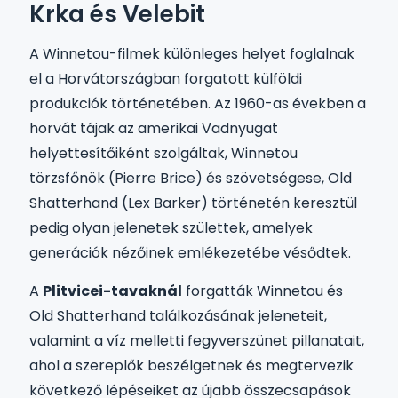
Krka és Velebit
A Winnetou-filmek különleges helyet foglalnak
el a Horvátországban forgatott külföldi
produkciók történetében. Az 1960-as években a
horvát tájak az amerikai Vadnyugat
helyettesítőiként szolgáltak, Winnetou
törzsfőnök (Pierre Brice) és szövetségese, Old
Shatterhand (Lex Barker) történetén keresztül
pedig olyan jelenetek születtek, amelyek
generációk nézőinek emlékezetébe vésődtek.
A
Plitvicei-tavaknál
forgatták Winnetou és
Old Shatterhand találkozásának jeleneteit,
valamint a víz melletti fegyverszünet pillanatait,
ahol a szereplők beszélgetnek és megtervezik
következő lépéseiket az újabb összecsapások