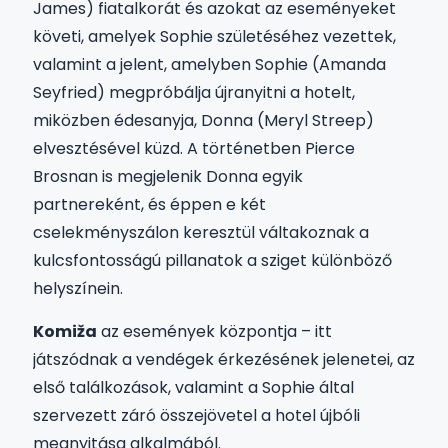
James) fiatalkorát és azokat az eseményeket
követi, amelyek Sophie születéséhez vezettek,
valamint a jelent, amelyben Sophie (Amanda
Seyfried) megpróbálja újranyitni a hotelt,
miközben édesanyja, Donna (Meryl Streep)
elvesztésével küzd. A történetben Pierce
Brosnan is megjelenik Donna egyik
partnereként, és éppen e két
cselekményszálon keresztül váltakoznak a
kulcsfontosságú pillanatok a sziget különböző
helyszínein.
Komiža
az események központja – itt
játszódnak a vendégek érkezésének jelenetei, az
első találkozások, valamint a Sophie által
szervezett záró összejövetel a hotel újbóli
megnyitása alkalmából.