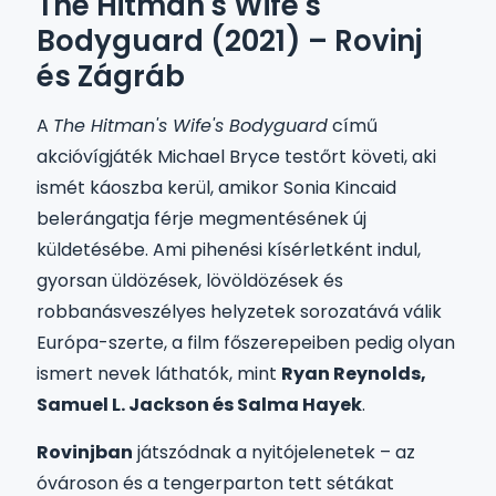
The Hitman's Wife's
Bodyguard (2021) – Rovinj
és Zágráb
A
The Hitman's Wife's Bodyguard
című
akcióvígjáték Michael Bryce testőrt követi, aki
ismét káoszba kerül, amikor Sonia Kincaid
belerángatja férje megmentésének új
küldetésébe. Ami pihenési kísérletként indul,
gyorsan üldözések, lövöldözések és
robbanásveszélyes helyzetek sorozatává válik
Európa-szerte, a film főszerepeiben pedig olyan
ismert nevek láthatók, mint
Ryan Reynolds,
Samuel L. Jackson és Salma Hayek
.
Rovinjban
játszódnak a nyitójelenetek – az
óvároson és a tengerparton tett sétákat