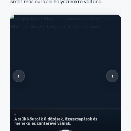
ismét más európai helyszínekre váltana.
‹
›
•
A szűk kőutcák üldözések, összecsapások és
ISTRA
menekülés színterévé válnak.
Momjan
Z