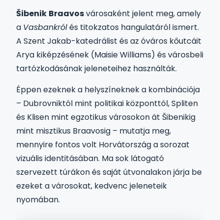
Šibenik
Braavos
városaként jelent meg, amely
a
Vasbankról
és titokzatos hangulatáról ismert.
A Szent Jakab-katedrálist és az óváros kőutcáit
Arya kiképzésének (Maisie Williams) és városbeli
tartózkodásának jeleneteihez használták.
Éppen ezeknek a helyszíneknek a kombinációja
– Dubrovniktól mint politikai központtól, Spliten
és Klisen mint egzotikus városokon át Šibenikig
mint misztikus Braavosig – mutatja meg,
mennyire fontos volt Horvátország a sorozat
vizuális identitásában. Ma sok látogató
szervezett túrákon és saját útvonalakon járja be
ezeket a városokat, kedvenc jeleneteik
nyomában.