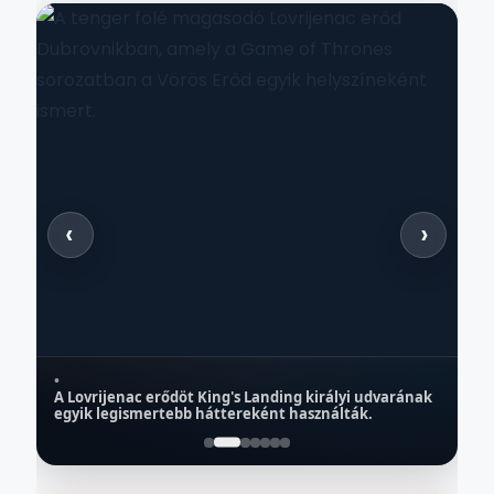
‹
›
•
A Lovrijenac erődöt King's Landing királyi udvarának
DUBROVNIK
egyik legismertebb háttereként használták.
Lovrijenac erőd – Vörös Erőd
J
Szállás a közelben → Dubrovnik