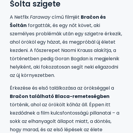
Šolta szigete
A Netflix
Faraway
című filmjét
Bračon és
Šoltán
forgatták, és egy nőt követ, aki
személyes problémák után egy szigetre érkezik,
ahol örököl egy házat, és megpróbál új életet
kezdeni. A főszerepet Naomi Krauss alakítja, a
történetben pedig Goran Bogdan is megjelenik
helyiként, aki fokozatosan segít neki eligazodni
az új környezetben.
Érkezése és első találkozása az örökséggel a
Bračon található Blaca-remeteségben
történik, ahol az örökölt kőház áll. Éppen itt
kezdődnek a film kulcsfontosságú pillanatai – a
sokk az elhanyagolt állapot miatt, a döntés,
hogy marad, és az első lépések az élete