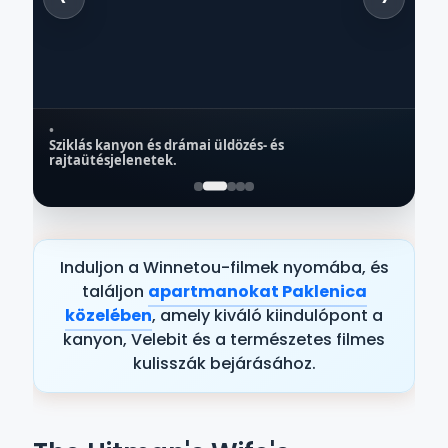
•
Sziklás kanyon és drámai üldözés- és
DALMACIJA
rajtaütésjelenetek.
Paklenica és Velebit
K
Szállás a közelben → Starigrad
Induljon a Winnetou-filmek nyomába, és
találjon
apartmanokat Paklenica
közelében
, amely kiváló kiindulópont a
kanyon, Velebit és a természetes filmes
kulisszák bejárásához.