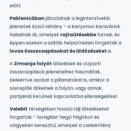
előtt.
Paklenicában
játszódnak a legintenzívebb
jelenetek közül néhány – a kanyonon karavánok
haladnak át, amelyek
rajtaütésekbe
futnak, és
éppen ezeken a sziklás helyszíneken forgatták a
lovas összecsapásokat és üldözéseket
is.
A
Zrmanja folyót
átkelések és vízparti
összecsapások jeleneteihez használták,
beleértve azokat a pillanatokat is, amikor a
szereplők átkelnek a folyón, vagy annak
partjainál kerülnek kapcsolatba ellenségeikkel.
Velebit
térségében hosszú táji átkeléseket
forgattak – lovaglást hegyi hágókon és
völgyeken keresztül, amelyek a cselekmény