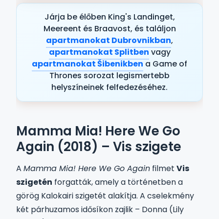
Járja be élőben King's Landinget,
Meereent és Braavost, és találjon
apartmanokat Dubrovnikban
,
apartmanokat Splitben
vagy
apartmanokat Šibenikben
a Game of
Thrones sorozat legismertebb
helyszíneinek felfedezéséhez.
Mamma Mia! Here We Go
Again (2018) – Vis szigete
A
Mamma Mia! Here We Go Again
filmet
Vis
szigetén
forgatták, amely a történetben a
görög Kalokairi szigetét alakítja. A cselekmény
két párhuzamos idősíkon zajlik – Donna (Lily