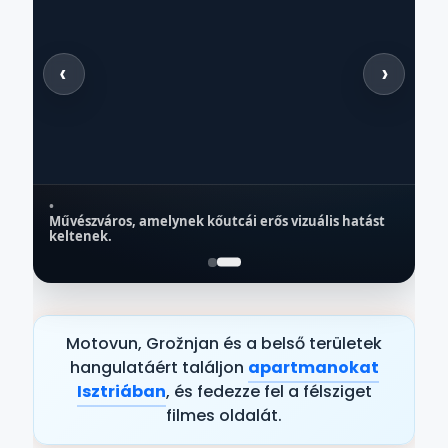
‹
›
•
Művészváros, amelynek kőutcái erős vizuális hatást
ISTRA
keltenek.
Grožnjan
Szállás a közelben → Grožnjan
Motovun, Grožnjan és a belső területek
hangulatáért találjon
apartmanokat
Isztriában
, és fedezze fel a félsziget
filmes oldalát.