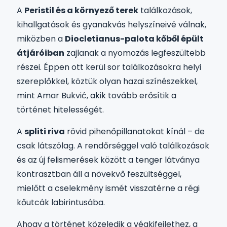
A
Peristil és a környező terek
találkozások,
kihallgatások és gyanakvás helyszíneivé válnak,
miközben a
Diocletianus-palota kőből épült
átjáróiban
zajlanak a nyomozás legfeszültebb
részei. Éppen ott kerül sor találkozásokra helyi
szereplőkkel, köztük olyan hazai színészekkel,
mint Amar Bukvić, akik tovább erősítik a
történet hitelességét.
A
spliti riva
rövid pihenőpillanatokat kínál – de
csak látszólag. A rendőrséggel való találkozások
és az új felismerések között a tenger látványa
kontrasztban áll a növekvő feszültséggel,
mielőtt a cselekmény ismét visszatérne a régi
kőutcák labirintusába.
Ahogy a történet közeledik a végkifejlethez, a