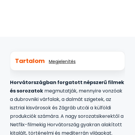
2026.05.04.
Kultúra
,
Szórakozás
Tartalom
Megjelenítés
Horvátországban forgatott népszerű filmek
és sorozatok
megmutatják, mennyire vonzóak
a dubrovniki várfalak, a dalmát szigetek, az
isztriai kisvárosok és Zágráb utcái a külföldi
produkciók számára. A nagy sorozatsikerektől a
Netflix-filmekig Horvátország gyakran alakított
kitalált, történelmi és mediterrán világokat.