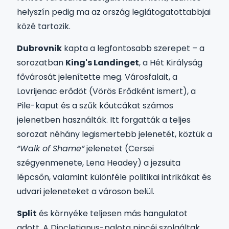
helyszín pedig ma az ország leglátogatottabbjai
közé tartozik.
Dubrovnik
kapta a legfontosabb szerepet – a
sorozatban
King's Landinget
, a Hét Királyság
fővárosát jelenítette meg. Városfalait, a
Lovrijenac erődöt (Vörös Erődként ismert), a
Pile-kaput és a szűk kőutcákat számos
jelenetben használták. Itt forgatták a teljes
sorozat néhány legismertebb jelenetét, köztük a
“Walk of Shame”
jelenetet (Cersei
szégyenmenete, Lena Headey) a jezsuita
lépcsőn, valamint különféle politikai intrikákat és
udvari jeleneteket a városon belül.
Split
és környéke teljesen más hangulatot
adott. A Diocletianus-palota pincéi szolgáltak