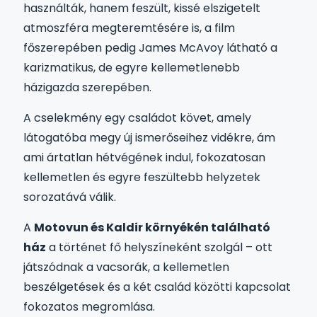
használták, hanem feszült, kissé elszigetelt
atmoszféra megteremtésére is, a film
főszerepében pedig James McAvoy látható a
karizmatikus, de egyre kellemetlenebb
házigazda szerepében.
A cselekmény egy családot követ, amely
látogatóba megy új ismerőseihez vidékre, ám
ami ártatlan hétvégének indul, fokozatosan
kellemetlen és egyre feszültebb helyzetek
sorozatává válik.
A
Motovun és Kaldir környékén található
ház
a történet fő helyszíneként szolgál – ott
játszódnak a vacsorák, a kellemetlen
beszélgetések és a két család közötti kapcsolat
fokozatos megromlása.