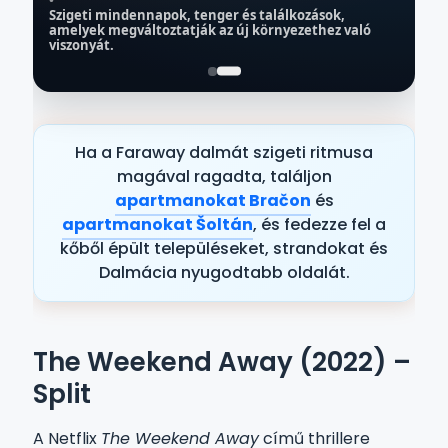
•
Szigeti mindennapok, tenger és találkozások,
ŠOLTA
amelyek megváltoztatják az új környezethez való
viszonyát.
Stomorska
Szállás a közelben → Stomorska
Ha a Faraway dalmát szigeti ritmusa
magával ragadta, találjon
apartmanokat Bračon
és
apartmanokat Šoltán
, és fedezze fel a
kőből épült településeket, strandokat és
Dalmácia nyugodtabb oldalát.
The Weekend Away (2022) –
Split
A Netflix
The Weekend Away
című thrillere