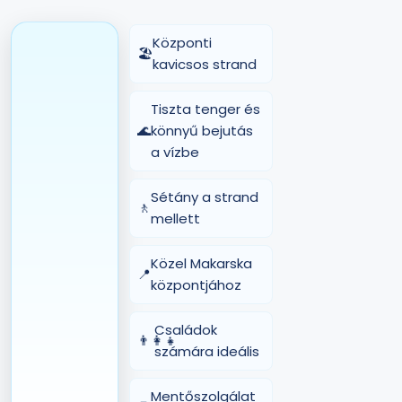
Központi
🏖️
kavicsos strand
Tiszta tenger és
🌊
könnyű bejutás
a vízbe
Sétány a strand
🚶
mellett
Közel Makarska
📍
központjához
Családok
👨‍👩‍👧
számára ideális
Mentőszolgálat