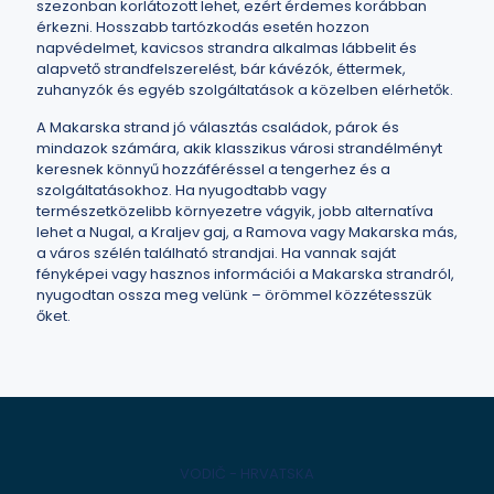
szezonban korlátozott lehet, ezért érdemes korábban
érkezni. Hosszabb tartózkodás esetén hozzon
napvédelmet, kavicsos strandra alkalmas lábbelit és
alapvető strandfelszerelést, bár kávézók, éttermek,
zuhanyzók és egyéb szolgáltatások a közelben elérhetők.
A Makarska strand jó választás családok, párok és
mindazok számára, akik klasszikus városi strandélményt
keresnek könnyű hozzáféréssel a tengerhez és a
szolgáltatásokhoz. Ha nyugodtabb vagy
természetközelibb környezetre vágyik, jobb alternatíva
lehet a Nugal, a Kraljev gaj, a Ramova vagy Makarska más,
a város szélén található strandjai. Ha vannak saját
fényképei vagy hasznos információi a Makarska strandról,
nyugodtan ossza meg velünk – örömmel közzétesszük
őket.
VODIČ - HRVATSKA