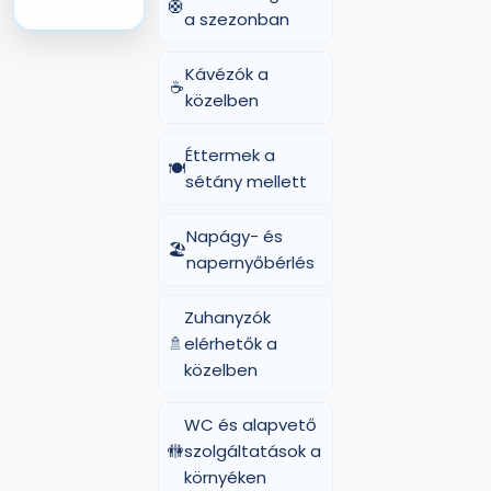
🛟
a szezonban
Kávézók a
☕
közelben
Éttermek a
🍽️
sétány mellett
Napágy- és
🏖️
napernyőbérlés
Zuhanyzók
🚿
elérhetők a
közelben
WC és alapvető
🚻
szolgáltatások a
környéken