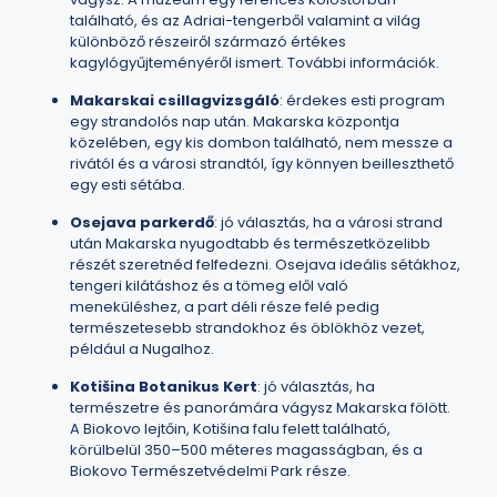
található, és az Adriai-tengerből valamint a világ
különböző részeiről származó értékes
kagylógyűjteményéről ismert.
További információk
.
Makarskai csillagvizsgáló
: érdekes esti program
egy strandolós nap után. Makarska központja
közelében, egy kis dombon található, nem messze a
rivától és a városi strandtól, így könnyen beilleszthető
egy esti sétába.
Osejava parkerdő
: jó választás, ha a városi strand
után Makarska nyugodtabb és természetközelibb
részét szeretnéd felfedezni. Osejava ideális sétákhoz,
tengeri kilátáshoz és a tömeg elől való
meneküléshez, a part déli része felé pedig
természetesebb strandokhoz és öblökhöz vezet,
például a Nugalhoz.
Kotišina Botanikus Kert
: jó választás, ha
természetre és panorámára vágysz Makarska fölött.
A Biokovo lejtőin, Kotišina falu felett található,
körülbelül 350–500 méteres magasságban, és a
Biokovo Természetvédelmi Park része.