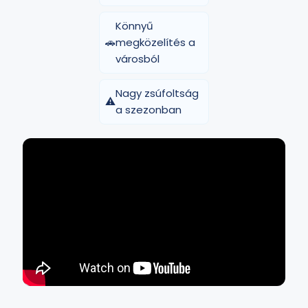
Könnyű
🚗
megközelítés a
városból
Nagy zsúfoltság
⚠️
a szezonban