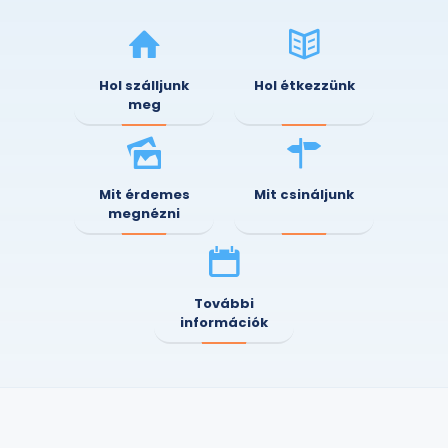
Hol szálljunk
Hol étkezzünk
meg
Mit érdemes
Mit csináljunk
megnézni
További
információk