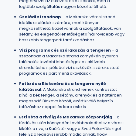
megtervezni az étkezést és az italokat, mert a
legtöbb szolgáltatás nagyon közel található.
Családi strandnap
– a Makarska városi strand
ideális családok számára, mert könnyen
megközelíthető, közel vannak a szolgáltatások, van
sétány, és elegendő lehetőséget kínál rövidebb vagy
hosszabb tengerparti tartózkodáshoz.
Vízi programok és szórakozás a tengeren
– a
szezonban a Makarska strand környékén gyakran
találhatók további lehetőségek az aktívabb
strandoláshoz, például vízi eszközök, szórakoztató
programok és part menti aktivitások.
Fotózás a Biokovóra és a tengerre nyíló
kilátással
. A Makarska strand remek kontrasztot
kínál a kék tenger, a sétány, a fenyők és a háttérben
magasodó Biokovo között, ezért kiváló helyszín
fotózáshoz nappal és kora este is.
Esti séta a riváig és Makarska központjáig
– a
fürdőzés után könnyedén továbbhaladhatsz a városi
kikötő, a riva, a Kačić tér vagy a Sveti Petar-félsziget
felé. Ez a legegyszerűbb módja annak, hogy