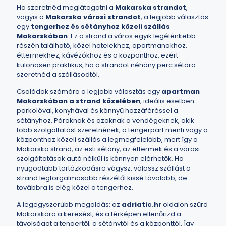
Ha szeretnéd meglátogatni a
Makarska strandot
,
vagyis a
Makarska városi strandot
, a legjobb választás
egy
tengerhez és sétányhoz közeli szállás
Makarskában
. Ez a strand a város egyik legélénkebb
részén található, közel hotelekhez, apartmanokhoz,
éttermekhez, kávézókhoz és a központhoz, ezért
különösen praktikus, ha a strandot néhány perc sétára
szeretnéd a szállásodtól.
Családok számára a legjobb választás egy
apartman
Makarskában
a strand közelében
, ideális esetben
parkolóval, konyhával és könnyű hozzáféréssel a
sétányhoz. Pároknak és azoknak a vendégeknek, akik
több szolgáltatást szeretnének, a tengerpart menti vagy a
központhoz közeli szállás a legmegfelelőbb, mert így a
Makarska strand, az esti sétány, az éttermek és a városi
szolgáltatások autó nélkül is könnyen elérhetők. Ha
nyugodtabb tartózkodásra vágysz, válassz szállást a
strand legforgalmasabb részétől kissé távolabb, de
továbbra is elég közel a tengerhez.
A legegyszerűbb megoldás: az
adriatic.hr
oldalon szűrd
Makarskára a keresést, és a térképen ellenőrizd a
távolságot a tengertől, a sétánytól és a központtól. Így