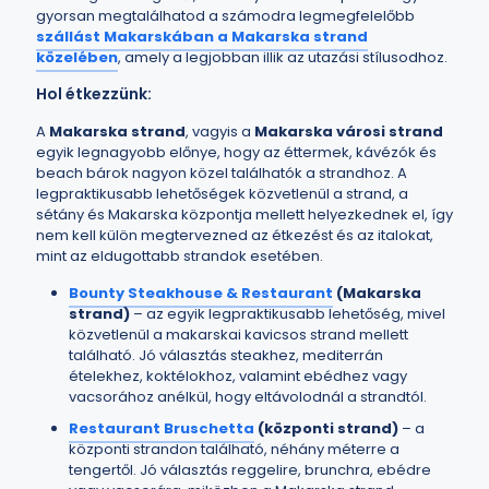
gyorsan megtalálhatod a számodra legmegfelelőbb
szállást Makarskában a Makarska strand
közelében
, amely a legjobban illik az utazási stílusodhoz.
Hol étkezzünk:
A
Makarska strand
, vagyis a
Makarska városi strand
egyik legnagyobb előnye, hogy az éttermek, kávézók és
beach bárok nagyon közel találhatók a strandhoz. A
legpraktikusabb lehetőségek közvetlenül a strand, a
sétány és Makarska központja mellett helyezkednek el, így
nem kell külön megtervezned az étkezést és az italokat,
mint az eldugottabb strandok esetében.
Bounty Steakhouse & Restaurant
(Makarska
strand)
– az egyik legpraktikusabb lehetőség, mivel
közvetlenül a makarskai kavicsos strand mellett
található. Jó választás steakhez, mediterrán
ételekhez, koktélokhoz, valamint ebédhez vagy
vacsorához anélkül, hogy eltávolodnál a strandtól.
Restaurant Bruschetta
(központi strand)
– a
központi strandon található, néhány méterre a
tengertől. Jó választás reggelire, brunchra, ebédre