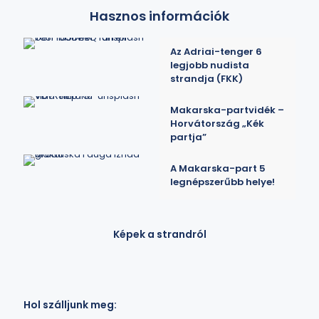
Hasznos információk
Az Adriai-tenger 6
legjobb nudista
strandja (FKK)
Makarska-partvidék –
Horvátország „Kék
partja”
A Makarska-part 5
legnépszerűbb helye!
Képek a strandról
Hol szálljunk meg: