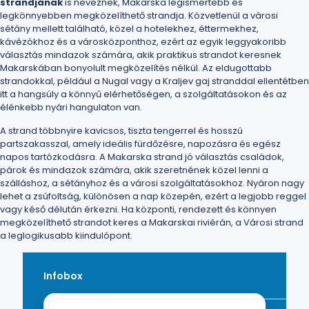
strandjának
is neveznek, Makarska legismertebb és
legkönnyebben megközelíthető strandja. Közvetlenül a városi
sétány mellett található, közel a hotelekhez, éttermekhez,
kávézókhoz és a városközponthoz, ezért az egyik leggyakoribb
választás mindazok számára, akik praktikus
strandot keresnek
Makarskában
bonyolult megközelítés nélkül. Az eldugottabb
strandokkal, például a Nugal vagy a Kraljev gaj stranddal ellentétben
itt a hangsúly a könnyű elérhetőségen, a szolgáltatásokon és az
élénkebb nyári hangulaton van.
A strand többnyire kavicsos, tiszta tengerrel és hosszú
partszakasszal, amely ideális fürdőzésre, napozásra és egész
napos tartózkodásra. A Makarska strand jó választás családok,
párok és mindazok számára, akik szeretnének közel lenni a
szálláshoz, a sétányhoz és a városi szolgáltatásokhoz. Nyáron nagy
lehet a zsúfoltság, különösen a nap közepén, ezért a legjobb reggel
vagy késő délután érkezni. Ha központi, rendezett és könnyen
megközelíthető strandot keres a
Makarskai riviérán
, a Városi strand
a leglogikusabb kiindulópont.
Infobox