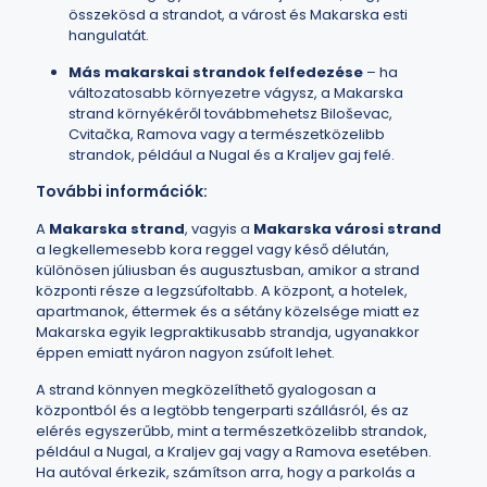
összekösd a strandot, a várost és Makarska esti
hangulatát.
Más makarskai strandok felfedezése
– ha
változatosabb környezetre vágysz, a Makarska
strand környékéről továbbmehetsz Biloševac,
Cvitačka, Ramova vagy a természetközelibb
strandok, például a Nugal és a Kraljev gaj felé.
További információk:
A
Makarska strand
, vagyis a
Makarska városi strand
a legkellemesebb kora reggel vagy késő délután,
különösen júliusban és augusztusban, amikor a strand
központi része a legzsúfoltabb. A központ, a hotelek,
apartmanok, éttermek és a sétány közelsége miatt ez
Makarska egyik legpraktikusabb strandja, ugyanakkor
éppen emiatt nyáron nagyon zsúfolt lehet.
A strand könnyen megközelíthető gyalogosan a
központból és a legtöbb tengerparti szállásról, és az
elérés egyszerűbb, mint a természetközelibb strandok,
például a Nugal, a Kraljev gaj vagy a Ramova esetében.
Ha autóval érkezik, számítson arra, hogy a parkolás a