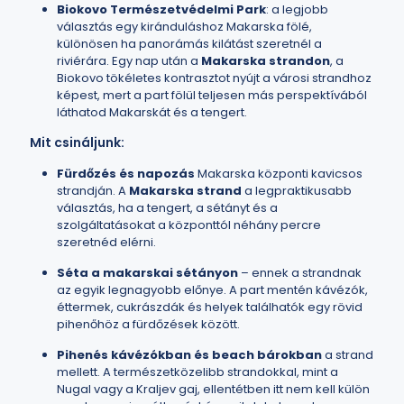
Biokovo Természetvédelmi Park
: a legjobb
választás egy kiránduláshoz Makarska fölé,
különösen ha panorámás kilátást szeretnél a
riviérára. Egy nap után a
Makarska strandon
, a
Biokovo tökéletes kontrasztot nyújt a városi strandhoz
képest, mert a part fölül teljesen más perspektívából
láthatod Makarskát és a tengert.
Mit csináljunk:
Fürdőzés és napozás
Makarska központi kavicsos
strandján. A
Makarska strand
a legpraktikusabb
választás, ha a tengert, a sétányt és a
szolgáltatásokat a központtól néhány percre
szeretnéd elérni.
Séta a makarskai sétányon
– ennek a strandnak
az egyik legnagyobb előnye. A part mentén kávézók,
éttermek, cukrászdák és helyek találhatók egy rövid
pihenőhöz a fürdőzések között.
Pihenés kávézókban és beach bárokban
a strand
mellett. A természetközelibb strandokkal, mint a
Nugal vagy a Kraljev gaj, ellentétben itt nem kell külön