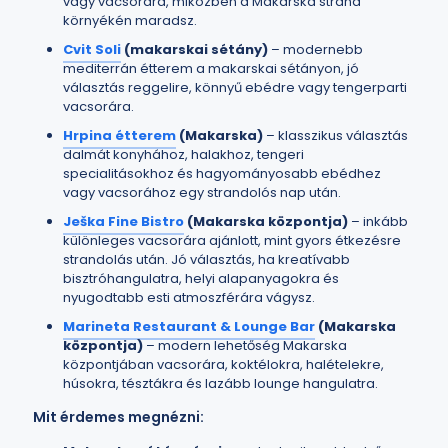
vagy vacsorára, miközben a Makarska strand
környékén maradsz.
Cvit Soli
(makarskai sétány)
– modernebb
mediterrán étterem a makarskai sétányon, jó
választás reggelire, könnyű ebédre vagy tengerparti
vacsorára.
Hrpina étterem
(Makarska)
– klasszikus választás
dalmát konyhához, halakhoz, tengeri
specialitásokhoz és hagyományosabb ebédhez
vagy vacsorához egy strandolós nap után.
Ješka Fine Bistro
(Makarska központja)
– inkább
különleges vacsorára ajánlott, mint gyors étkezésre
strandolás után. Jó választás, ha kreatívabb
bisztróhangulatra, helyi alapanyagokra és
nyugodtabb esti atmoszférára vágysz.
Marineta Restaurant & Lounge Bar
(Makarska
központja)
– modern lehetőség Makarska
központjában vacsorára, koktélokra, halételekre,
húsokra, tésztákra és lazább lounge hangulatra.
Mit érdemes megnézni: