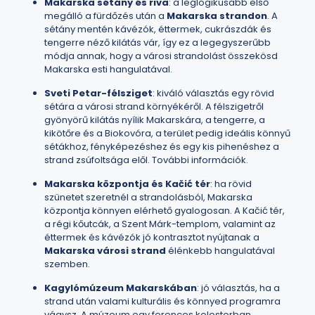
Makarska sétány és riva
: a leglogikusabb első
megálló a fürdőzés után a
Makarska strandon
. A
sétány mentén kávézók, éttermek, cukrászdák és
tengerre néző kilátás vár, így ez a legegyszerűbb
módja annak, hogy a városi strandolást összekösd
Makarska esti hangulatával.
Sveti Petar-félsziget
: kiváló választás egy rövid
sétára a városi strand környékéről. A félszigetről
gyönyörű kilátás nyílik Makarskára, a tengerre, a
kikötőre és a Biokovóra, a terület pedig ideális könnyű
sétákhoz, fényképezéshez és egy kis pihenéshez a
strand zsúfoltsága elől.
További információk
.
Makarska központja és Kačić tér
: ha rövid
szünetet szeretnél a strandolásból, Makarska
központja könnyen elérhető gyalogosan. A Kačić tér,
a régi kőutcák, a Szent Márk-templom, valamint az
éttermek és kávézók jó kontrasztot nyújtanak a
Makarska városi strand
élénkebb hangulatával
szemben.
Kagylómúzeum Makarskában
: jó választás, ha a
strand után valami kulturális és könnyed programra
vágysz. A múzeum egy ferences kolostorban