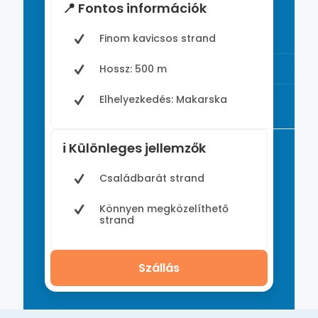
📍 Fontos információk
Finom kavicsos strand
Hossz: 500 m
Elhelyezkedés: Makarska
ℹ️ Különleges jellemzők
Családbarát strand
Könnyen megközelíthető
strand
Szállás