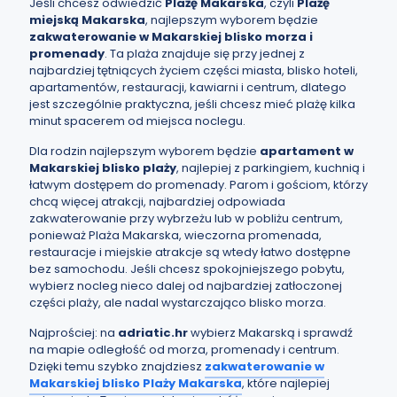
Jeśli chcesz odwiedzić
Plażę Makarska
, czyli
Plażę
miejską Makarska
, najlepszym wyborem będzie
zakwaterowanie w Makarskiej blisko morza i
promenady
. Ta plaża znajduje się przy jednej z
najbardziej tętniących życiem części miasta, blisko hoteli,
apartamentów, restauracji, kawiarni i centrum, dlatego
jest szczególnie praktyczna, jeśli chcesz mieć plażę kilka
minut spacerem od miejsca noclegu.
Dla rodzin najlepszym wyborem będzie
apartament w
Makarskiej
blisko plaży
, najlepiej z parkingiem, kuchnią i
łatwym dostępem do promenady. Parom i gościom, którzy
chcą więcej atrakcji, najbardziej odpowiada
zakwaterowanie przy wybrzeżu lub w pobliżu centrum,
ponieważ Plaża Makarska, wieczorna promenada,
restauracje i miejskie atrakcje są wtedy łatwo dostępne
bez samochodu. Jeśli chcesz spokojniejszego pobytu,
wybierz nocleg nieco dalej od najbardziej zatłoczonej
części plaży, ale nadal wystarczająco blisko morza.
Najprościej: na
adriatic.hr
wybierz Makarską i sprawdź
na mapie odległość od morza, promenady i centrum.
Dzięki temu szybko znajdziesz
zakwaterowanie w
Makarskiej blisko Plaży Makarska
, które najlepiej