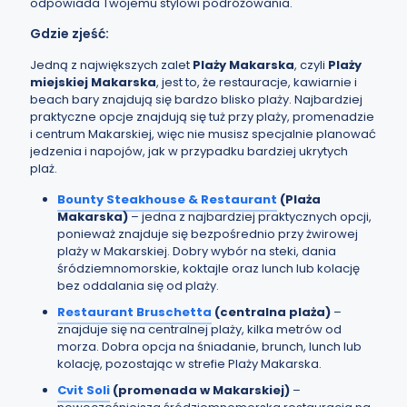
odpowiada Twojemu stylowi podróżowania.
Gdzie zjeść:
Jedną z największych zalet
Plaży Makarska
, czyli
Plaży
miejskiej Makarska
, jest to, że restauracje, kawiarnie i
beach bary znajdują się bardzo blisko plaży. Najbardziej
praktyczne opcje znajdują się tuż przy plaży, promenadzie
i centrum Makarskiej, więc nie musisz specjalnie planować
jedzenia i napojów, jak w przypadku bardziej ukrytych
plaż.
Bounty Steakhouse & Restaurant
(Plaża
Makarska)
– jedna z najbardziej praktycznych opcji,
ponieważ znajduje się bezpośrednio przy żwirowej
plaży w Makarskiej. Dobry wybór na steki, dania
śródziemnomorskie, koktajle oraz lunch lub kolację
bez oddalania się od plaży.
Restaurant Bruschetta
(centralna plaża)
–
znajduje się na centralnej plaży, kilka metrów od
morza. Dobra opcja na śniadanie, brunch, lunch lub
kolację, pozostając w strefie Plaży Makarska.
Cvit Soli
(promenada w Makarskiej)
–