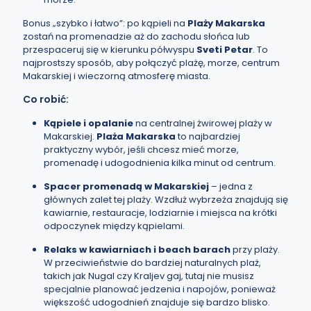
Bonus „szybko i łatwo”: po kąpieli na
Plaży Makarska
zostań na promenadzie aż do zachodu słońca lub
przespaceruj się w kierunku półwyspu
Sveti Petar
. To
najprostszy sposób, aby połączyć plażę, morze, centrum
Makarskiej i wieczorną atmosferę miasta.
Co robić:
Kąpiele i opalanie
na centralnej żwirowej plaży w
Makarskiej.
Plaża Makarska
to najbardziej
praktyczny wybór, jeśli chcesz mieć morze,
promenadę i udogodnienia kilka minut od centrum.
Spacer promenadą w Makarskiej
– jedna z
głównych zalet tej plaży. Wzdłuż wybrzeża znajdują się
kawiarnie, restauracje, lodziarnie i miejsca na krótki
odpoczynek między kąpielami.
Relaks w kawiarniach i beach barach
przy plaży.
W przeciwieństwie do bardziej naturalnych plaż,
takich jak Nugal czy Kraljev gaj, tutaj nie musisz
specjalnie planować jedzenia i napojów, ponieważ
większość udogodnień znajduje się bardzo blisko.