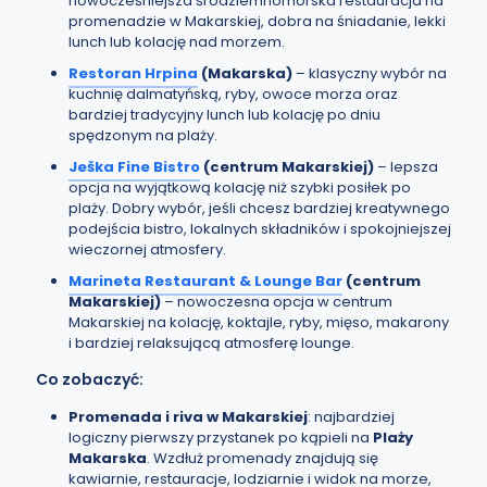
nowocześniejsza śródziemnomorska restauracja na
promenadzie w Makarskiej, dobra na śniadanie, lekki
lunch lub kolację nad morzem.
Restoran Hrpina
(Makarska)
– klasyczny wybór na
kuchnię dalmatyńską, ryby, owoce morza oraz
bardziej tradycyjny lunch lub kolację po dniu
spędzonym na plaży.
Ješka Fine Bistro
(centrum Makarskiej)
– lepsza
opcja na wyjątkową kolację niż szybki posiłek po
plaży. Dobry wybór, jeśli chcesz bardziej kreatywnego
podejścia bistro, lokalnych składników i spokojniejszej
wieczornej atmosfery.
Marineta Restaurant & Lounge Bar
(centrum
Makarskiej)
– nowoczesna opcja w centrum
Makarskiej na kolację, koktajle, ryby, mięso, makarony
i bardziej relaksującą atmosferę lounge.
Co zobaczyć:
Promenada i riva w Makarskiej
: najbardziej
logiczny pierwszy przystanek po kąpieli na
Plaży
Makarska
. Wzdłuż promenady znajdują się
kawiarnie, restauracje, lodziarnie i widok na morze,