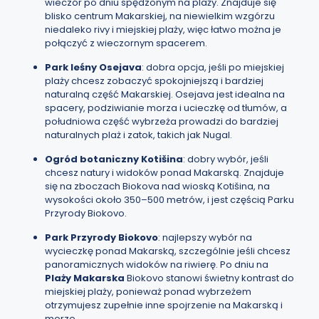
wieczór po dniu spędzonym na plaży. Znajduje się
blisko centrum Makarskiej, na niewielkim wzgórzu
niedaleko rivy i miejskiej plaży, więc łatwo można je
połączyć z wieczornym spacerem.
Park leśny Osejava
: dobra opcja, jeśli po miejskiej
plaży chcesz zobaczyć spokojniejszą i bardziej
naturalną część Makarskiej. Osejava jest idealna na
spacery, podziwianie morza i ucieczkę od tłumów, a
południowa część wybrzeża prowadzi do bardziej
naturalnych plaż i zatok, takich jak Nugal.
Ogród botaniczny Kotišina
: dobry wybór, jeśli
chcesz natury i widoków ponad Makarską. Znajduje
się na zboczach Biokova nad wioską Kotišina, na
wysokości około 350–500 metrów, i jest częścią Parku
Przyrody Biokovo.
Park Przyrody Biokovo
: najlepszy wybór na
wycieczkę ponad Makarską, szczególnie jeśli chcesz
panoramicznych widoków na riwierę. Po dniu na
Plaży Makarska
Biokovo stanowi świetny kontrast do
miejskiej plaży, ponieważ ponad wybrzeżem
otrzymujesz zupełnie inne spojrzenie na Makarską i
morze.