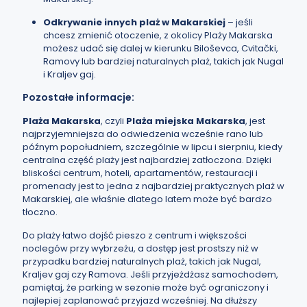
Odkrywanie innych plaż w Makarskiej
– jeśli
chcesz zmienić otoczenie, z okolicy Plaży Makarska
możesz udać się dalej w kierunku Biloševca, Cvitački,
Ramovy lub bardziej naturalnych plaż, takich jak Nugal
i Kraljev gaj.
Pozostałe informacje:
Plaża Makarska
, czyli
Plaża miejska Makarska
, jest
najprzyjemniejsza do odwiedzenia wcześnie rano lub
późnym popołudniem, szczególnie w lipcu i sierpniu, kiedy
centralna część plaży jest najbardziej zatłoczona. Dzięki
bliskości centrum, hoteli, apartamentów, restauracji i
promenady jest to jedna z najbardziej praktycznych plaż w
Makarskiej, ale właśnie dlatego latem może być bardzo
tłoczno.
Do plaży łatwo dojść pieszo z centrum i większości
noclegów przy wybrzeżu, a dostęp jest prostszy niż w
przypadku bardziej naturalnych plaż, takich jak Nugal,
Kraljev gaj czy Ramova. Jeśli przyjeżdżasz samochodem,
pamiętaj, że parking w sezonie może być ograniczony i
najlepiej zaplanować przyjazd wcześniej. Na dłuższy