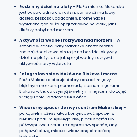
Rodzinny dzień na plaży
– Plaża miejska Makarska
jest odpowiednia dla rodzin, ponieważ ma łatwy
dostęp, bliskość udogodnień, promenadę i
wystarczająco dużo opcji zarówno na krótki, jak i
dłuższy pobyt nad morzem.
Aktywności wodne i rozrywka nad morzem
– w
sezonie w strefie Plaży Makarska często można
znaleźć dodatkowe atrakcje na bardziej aktywny
dzień na plaży, takie jak sprzęt wodny, rozrywki i
aktywności przy wybrzeżu.
Fotografowanie widoków na Biokovo i morze
.
Plaża Makarska oferuje dobry kontrast między
błękitnym morzem, promenadą, sosnami i górami
Biokovo w tle, co czyni ją świetnym miejscem do zdjęć
w ciągu dnia i o zachodzie słońca.
Wieczorny spacer do rivy i centrum Makarskiej
–
po kąpieli możesz łatwo kontynuować spacer w
kierunku portu miejskiego, rivy, placu Kačića lub
półwyspu Sveti Petar. To najprostszy sposób, aby
połączyć plażę, miasto i wieczorną atmosferę
Makarskiej.