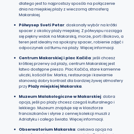
dlatego jest to najprostszy sposób na połączenie
dnia na miejskiej plaży z wieczorną atmosferą
Makarskiej.
Półwysep Sveti Petar
: doskonały wybór na krótki
spacer z okolicy plaży miejskiej. Z półwyspu rozciąga
się piękny widok na Makarską, morze, port i Biokovo, a
teren jest idealny na spokojny spacer, robienie zdjęć i
odpoczynek od tłumu na plaży.
Więcej informacji
.
Centrum Makarskiej i plac Kačića
: jeśli chcesz
krótkiej przerwy od plaży, centrum Makarskiej jest
łatwo dostępne pieszo. Plac Kačića, stare kamienne
uliczki, kościół św. Marka, restauracje i kawiarnie
stanowią dobry kontrast dla bardziej żywej atmosfery
przy
Plaży miejskiej Makarska
.
Muzeum Malakologiczne w Makarskiej
: dobra
opcja, jeśli po plaży chcesz czegoś kulturalnego i
lekkiego. Muzeum znajduje się w klasztorze
franciszkanów i słynie z cennej kolekcji muszli z
Adriatyku i całego świata.
Więcej informacji
.
Obserwatorium Makarska
: ciekawa opcja na