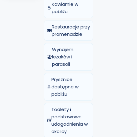
Kawiarnie w
☕
pobliżu
Restauracje przy
🍽️
promenadzie
Wynajem
🏖️
leżaków i
parasoli
Prysznice
🚿
dostępne w
pobliżu
Toalety i
podstawowe
🚻
udogodnienia w
okolicy