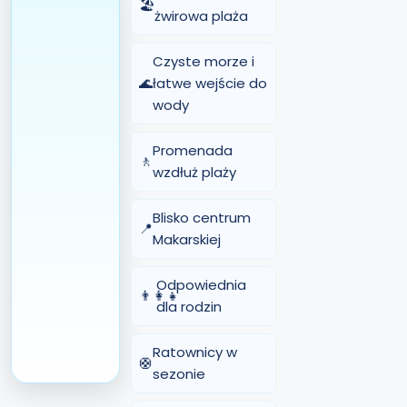
🏖️
żwirowa plaża
Czyste morze i
🌊
łatwe wejście do
wody
Promenada
🚶
wzdłuż plaży
Blisko centrum
📍
Makarskiej
Odpowiednia
👨‍👩‍👧
dla rodzin
Ratownicy w
🛟
sezonie