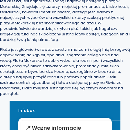
Makarska
, jest najbardziej znaną i najłatwiej dostępną plażą w
Makarskiej. Znajduje się tuż przy miejskiej promenadzie, blisko hoteli,
restauracji, kawiarni i centrum miasta, dlatego jest jednym z
najczęstszych wyborów dla wszystkich, którzy szukają praktycznej
plaży w Makarskiej
bez skomplikowanego dojazdu. W
przeciwieństwie do bardziej ukrytych plaż, takich jak Nugal czy
Kraljev gaj, tutaj nacisk położony jest na łatwy dostęp, udogodnienia i
bardziej żywą letnią atmosferę.
Plaża jest głównie żwirowa, z czystym morzem i długą linią brzegową
odpowiednią do kąpieli, opalania i spędzania całego dnia nad
wodą. Plaża Makarska to dobry wybór dla rodzin, par i wszystkich,
którzy chcą być blisko zakwaterowania, promenady i miejskich
atrakcji. Latem bywa bardzo tłoczno, szczególnie w środku dnia,
dlatego najlepiej przyjść rano lub późnym popołudniem. Jeśli
szukasz centralnej, zadbanej i łatwo dostępnej plaży na
Riwierze
Makarskiej
, Plaża miejska jest najbardziej logicznym wyborem na
początek.
Infobox
📍 Ważne informacje