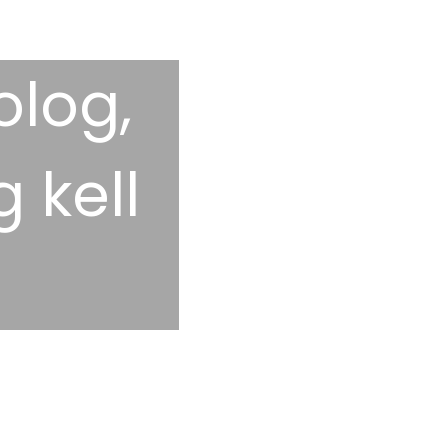
olog,
 kell