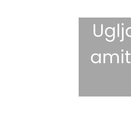
Uglj
amit