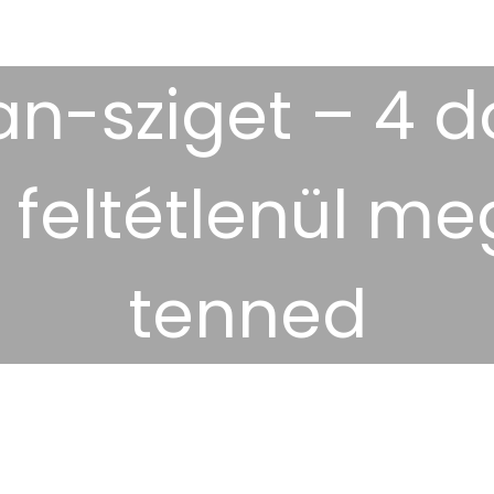
an-sziget – 4 d
 feltétlenül meg
tenned
2025.12.08.
úti célok