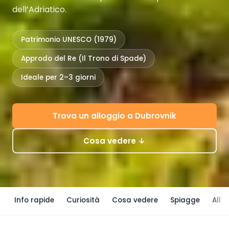
dell’Adriatico.
Patrimonio UNESCO (1979)
Approdo del Re (Il Trono di Spade)
Ideale per 2–3 giorni
Trova un alloggio a Dubrovnik
Cosa vedere ↓
Info rapide
Curiosità
Cosa vedere
Spiagge
Allo