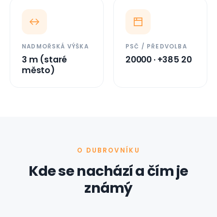
NADMOŘSKÁ VÝŠKA
PSČ / PŘEDVOLBA
3 m (staré
20000 · +385 20
město)
O DUBROVNÍKU
Kde se nachází a čím je
známý