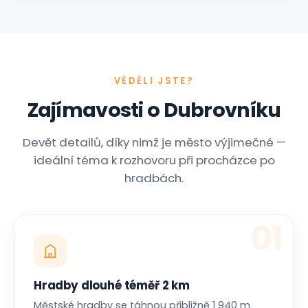
VĚDĚLI JSTE?
Zajímavosti o Dubrovníku
Devět detailů, díky nimž je město výjimečné —
ideální téma k rozhovoru při procházce po
hradbách.
01
Hradby dlouhé téměř 2 km
Městské hradby se táhnou přibližně 1 940 m