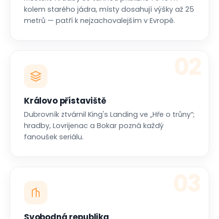
kolem starého jádra, místy dosahují výšky až 25
metrů — patří k nejzachovalejším v Evropě.
02
Královo přístaviště
Dubrovník ztvárnil King's Landing ve „Hře o trůny“;
hradby, Lovrijenac a Bokar pozná každý
fanoušek seriálu.
03
Svobodná republika