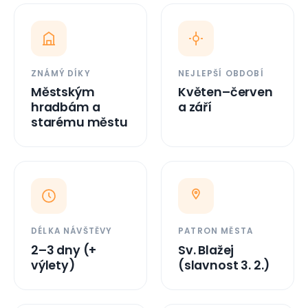
ZNÁMÝ DÍKY
NEJLEPŠÍ OBDOBÍ
Městským
Květen–červen
hradbám a
a září
starému městu
DÉLKA NÁVŠTĚVY
PATRON MĚSTA
2–3 dny (+
Sv. Blažej
výlety)
(slavnost 3. 2.)