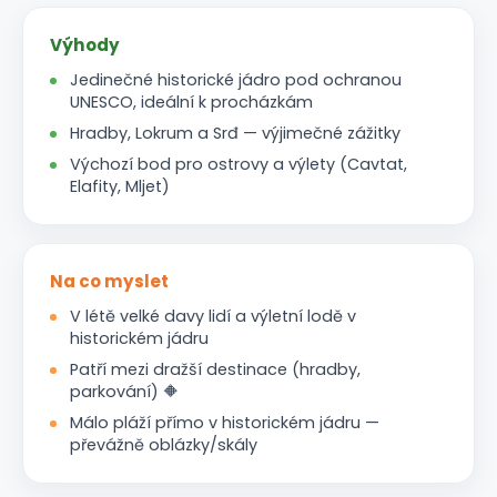
Výhody
Jedinečné historické jádro pod ochranou
UNESCO, ideální k procházkám
Hradby, Lokrum a Srđ — výjimečné zážitky
Výchozí bod pro ostrovy a výlety (Cavtat,
Elafity, Mljet)
Na co myslet
V létě velké davy lidí a výletní lodě v
historickém jádru
Patří mezi dražší destinace (hradby,
parkování) 🔶
Málo pláží přímo v historickém jádru —
převážně oblázky/skály