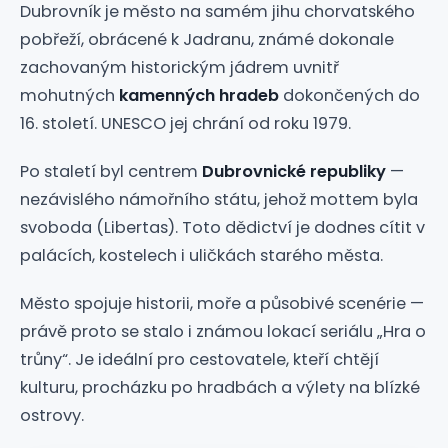
Dubrovník je město na samém jihu chorvatského
pobřeží, obrácené k Jadranu, známé dokonale
zachovaným historickým jádrem uvnitř
mohutných
kamenných hradeb
dokončených do
16. století. UNESCO jej chrání od roku 1979.
Po staletí byl centrem
Dubrovnické republiky
—
nezávislého námořního státu, jehož mottem byla
svoboda (Libertas). Toto dědictví je dodnes cítit v
palácích, kostelech i uličkách starého města.
Město spojuje historii, moře a působivé scenérie —
právě proto se stalo i známou lokací seriálu „Hra o
trůny“. Je ideální pro cestovatele, kteří chtějí
kulturu, procházku po hradbách a výlety na blízké
ostrovy.