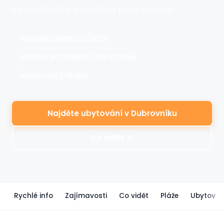
co potřebujete k návštěvě perly Jadranu.
Památka UNESCO (1979)
Královo přístaviště (Hra o trůny)
Ideální na 2–3 dny
Najděte ubytování v Dubrovníku
Co vidět ↓
Rychlé info
Zajímavosti
Co vidět
Pláže
Ubytován