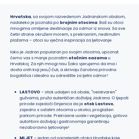
Hrvatska
, sa svojom razvedenom Jadranskom obalom,
nadaleko je poznata po
brojnim otocima
. Baš su otoci
mnogima omiljene destinacije za odmor iz snova. Sa sve
četiri strane okruženi morem, s prekrasnim, nedirnutim
plažama – otoci su vječna inspiracija za ljetovanje.
Iako je Jadran popularan po svojim otocima, upoznat
ćemo vas s manje poznatim
otočnim oazama
u
Hrvatskoj. Za njih mnogi nisu (iako vjerujemo da ima i
dosta onih koji jesu) čuli, a skrivaju čarobna prirodna
bogatstva i idealno su odredište za ljetni odmor!
LASTOVO
– otok udaljen od obale, "neiskvaren"
gužvama, pruža autentičan doživljaj Jadrana. O ljepoti
prirode svjedoči činjenica da je
otok
Lastovo
,
zajedno s ostalim otocima u okolici, proglašen
parkom prirode. Prekrasne uvale i vegetacija, gotovo
autohtoni doživljaj i gastronomija garantiraju
nezaboravno ljetovanje!
MLJET
– jedan od najzelenijih otoka Hrvatske krije