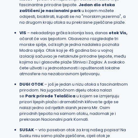
fascinantne prirodne ljepote.
Jedan dio otoka
zaštićeni je nacionalni park
u kojem možete
odsjesti, biciklirati, kupati se na "morskim jezerima", a
na drugom kraju otoka su prekrasne pješčane plaže.
VIS
– nekadašnja grčka kolonija Issa, danas
otok Vis
,
očarat će vas ljepotom. Obavezno razgledajte tri
morske spilje, od kojih je jedna nadaleko poznata
Modra spilja. Otok koji je 45 godina bio u vojnoj
izolaciji sačuvao je netaknute prirodne ljepote, među
kojima su i glasovite plaže Stiniva i Zaglav. A svakako
ćete uživati i u jednostavnosti i opuštenosti lokalne
atmosfere na nezaboravnom ljetovanju.
DUGI OTOK
– još je jedan u nizu otoka s fascinantnom
prirodom. Na jugoistočnom dijelu otoka nalazi
se
Park prirode Telašćica
u kojem se izmjenjuju
prizori lijepih plaža i dramatičnih klifova te gdje se
nalazi jedno od rijetkih slanih jezera Mir. Osim
prirodnih ljepota na samom otoku, nadomak je i
prekrasan Nacionalni park Kornati.
SUSAK
– vrlo poseban otok za kraj našeg popisa! Na
Susku nisu samo plaže pješčane, cijeli otok je