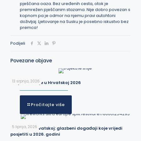
pješčana oaza. Bez uređenih cesta, otok je
premrežen pješčanim stazama. Nije dobro povezan s
kopnom pa je odmor na njemu pravi autohtoni
doživljaj. Ljetovanje na Susku je posebno iskustvo bez
premca!
Podijeli
Povezane objave
13 srpnja, 2026
Trajektne linije u Hrvatskoj 2026
Pročitajte više
5 lipnja, 2026
Festivali u Hrvatskoj: glazbeni događaji koje vrijedi
posjetiti u 2026. godini