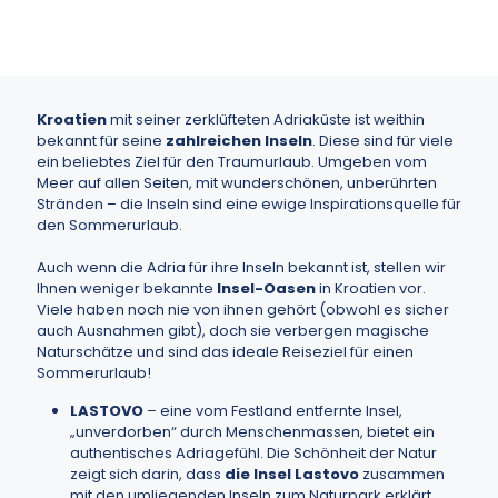
Kroatien
mit seiner zerklüfteten Adriaküste ist weithin
bekannt für seine
zahlreichen Inseln
. Diese sind für viele
ein beliebtes Ziel für den Traumurlaub. Umgeben vom
Meer auf allen Seiten, mit wunderschönen, unberührten
Stränden – die Inseln sind eine ewige Inspirationsquelle für
den Sommerurlaub.
Auch wenn die Adria für ihre Inseln bekannt ist, stellen wir
Ihnen weniger bekannte
Insel-Oasen
in Kroatien vor.
Viele haben noch nie von ihnen gehört (obwohl es sicher
auch Ausnahmen gibt), doch sie verbergen magische
Naturschätze und sind das ideale Reiseziel für einen
Sommerurlaub!
LASTOVO
– eine vom Festland entfernte Insel,
„unverdorben“ durch Menschenmassen, bietet ein
authentisches Adriagefühl. Die Schönheit der Natur
zeigt sich darin, dass
die Insel Lastovo
zusammen
mit den umliegenden Inseln zum Naturpark erklärt