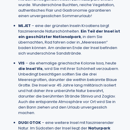
wurde. Wunderschöne Buchten, reiche Vegetation,
authentisches Flair und Gastronomie garantieren
einen unvergesslichen Sommerurlaub!
MLJET
– eine der grünsten Inseln Kroatiens birgt
faszinierende Naturschönheiten.
Ein Teil der Insel ist
ein geschützter Nationalpark
, in dem Sie
übernachten, Rad fahren oder in „Meeresseen“
baden können. Am anderen Ende der Insel befinden
sich wunderschöne Sandstrände.
VIS
– die ehemalige griechische Kolonie Issa, heute
die Insel Vis
, wird Sie mit ihrer Schönheit verzaubern.
Unbedingt besichtigen sollten Sie die drei
Meeresgrotten, darunter die weithin bekannte Blaue
Grotte. Die Insel war 45 Jahre lang militärisch isoliert
und hat daher ihre unberührte Natur bewahrt,
darunter die berühmten Strände Stiniva und Zaglav.
Auch die entspannte Atmosphäre vor Ort wird Sie in
den Bann ziehen und den Urlaub unvergesslich
machen.
DUGI OTOK
– eine weitere Insel mit faszinierender
Natur. Im Südosten der Insel liegt der
Naturpark