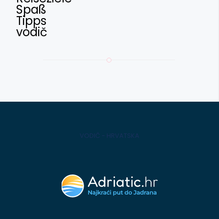
Spaß
Tipps
vodič
VODIČ - HRVATSKA