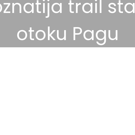
znatija trail st
otoku Pagu
15 svibnja, 2026
Destinacije
,
Aktivni odmor