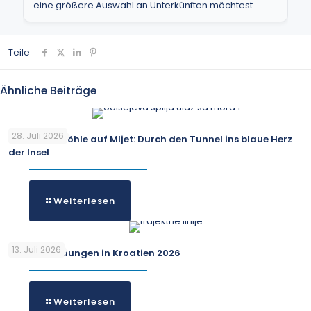
eine größere Auswahl an Unterkünften möchtest.
Teile
Ähnliche Beiträge
28. Juli 2026
Odysseus-Höhle auf Mljet: Durch den Tunnel ins blaue Herz
der Insel
Weiterlesen
13. Juli 2026
Fährverbindungen in Kroatien 2026
Weiterlesen