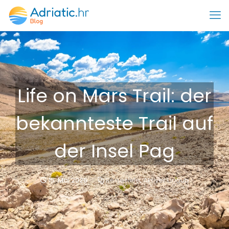
Life on Mars Trail: der
bekannteste Trail auf
der Insel Pag
15. Mai 2026
Reiseziele
,
Aktiver Urlaub