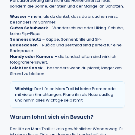
Herausforderung sind nicht die Höhenunterschiede,
sondern die Sonne, der Stein und der Mangel an Schatten.
Wasser
– mehr, als du denkst, dass du brauchen wirst,
besonders im Sommer.
Gutes Schuhwerk
– Wanderschuhe oder Hiking-Schuhe,
keine Flip-Flops.
Sonnenschutz
– Kappe, Sonnenbrille und SPF.
Badesachen
– Ručica und Beritnica sind perfekt für eine
Badepause.
Handy oder Kamera
– die Landschaften sind wirklich
fotografierenswert.
Leichter Snack
– besonders wenn du planst, länger am
Strand zu bleiben.
Wichtig:
Der Life on Mars Trail ist keine Promenade
mit vielen Einrichtungen. Plane ihn als Naturausflug
und nimm alles Wichtige selbst mit.
Warum lohnt sich ein Besuch?
Der Life on Mars Trail ist kein gewöhnlicher Wanderweg. Es
ist einer dieser Orte, an denen die Landschaft die