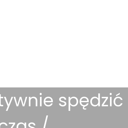
tywnie spędzić
czas /