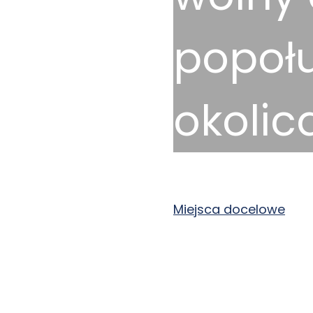
popołu
okolic
2025-10-28
Miejsca docelowe