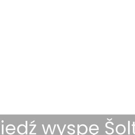
edź wyspę Šolt