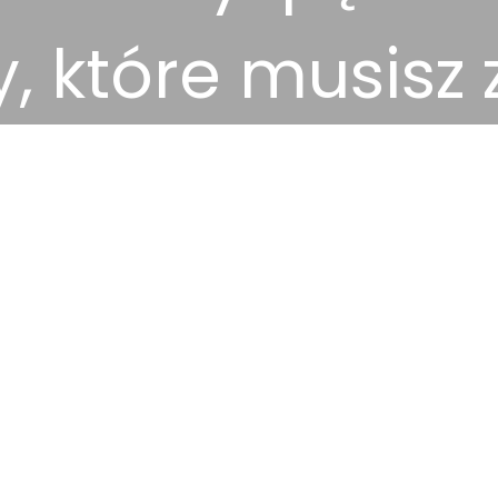
y, które musisz 
2025-10-28
Miejsca docelowe