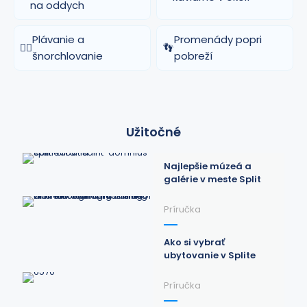
na oddych
Plávanie a
Promenády popri
🏊‍♂️
👣
šnorchlovanie
pobreží
Užitočné
Najlepšie múzeá a
galérie v meste Split
Príručka
Ako si vybrať
ubytovanie v Splite
Príručka