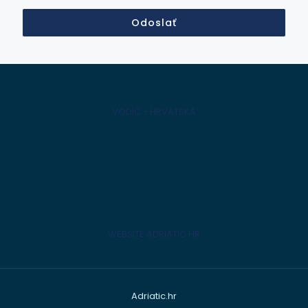
Odoslať
VODIČ - HRVATSKA
WEBSITE ADRIATIC.HR
Adriatic.hr