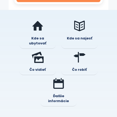
Kde sa
Kde sa najesť
ubytovať
Čo vidieť
Čo robiť
Ďalšie
informácie