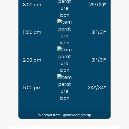
8:00 am
29
°
/
29
°
11:00 am
31
°
/
31
°
2:00 pm
31
°
/
31
°
5:00 pm
34
°
/
34
°
Weather from OpenWeatherMap