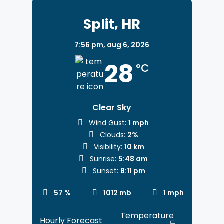
Split, HR
7:56 pm,
aug 6, 2026
28
°C
Clear Sky
Wind Gust:
1 mph
Clouds:
2%
Visibility:
10 km
Sunrise:
5:48 am
Sunset:
8:11 pm
57 %
1012 mb
1 mph
Hourly Forecast