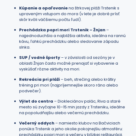
Kúpanie a opaľovanie
na štrkovej pláži Trstenik s
upraveným vstupom do mora (v lete je dobré prísť
skôr kvôli väčšiemu počtu ľudí).
Prechádzka popri mori Trstenik – Žnjan
–
najjednoduchšia a najbližšia aktivita, ideálna na rannú
kávu, ľahkú prechádzku alebo sledovanie západu
slnka.
SUP / vodné športy
– v závislosti od sezóny je v
oblasti Žnjan často možné prenajať si vybavenie a
vyskúšať rôzne aktivity na mori.
Rekreácia pri pláži
– beh, strečing alebo krátky
tréning pri mori (najpríjemnejšie skoro ráno alebo
podvečer).
Výlet do centra
– Diokleciánov palác, Riva a staré
mesto sú zvyčajne 10–15 min jazdy z Trsteniku, ideálne
na popoludňajšiu alebo večernú prechádzku.
Večerný oddych
– namiesto klubov na Bačviciach
ponúka Trstenik a jeho okolie pokojnejšiu atmosféru:
prechádzku popri mori a večeru v blízkej reštaurácii.