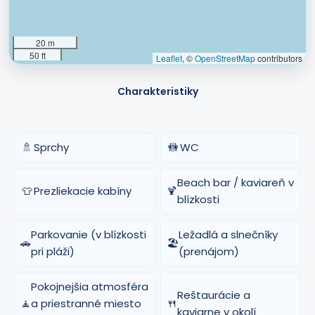
20 m
50 ft
Leaflet
, ©
OpenStreetMap
contributors
Charakteristiky
🚿
Sprchy
🚻
WC
Beach bar / kaviareň v
👕
Prezliekacie kabíny
🍹
blízkosti
Parkovanie (v blízkosti
Ležadlá a slnečníky
🚗
🏖️
pri pláži)
(prenájom)
Pokojnejšia atmosféra
Reštaurácie a
🧘
a priestranné miesto
🍴
kaviarne v okolí