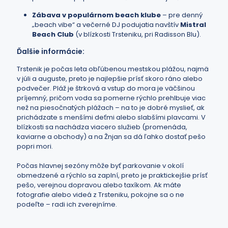
Zábava v populárnom beach klube
– pre denný
„beach vibe“ a večerné DJ podujatia navštív
Mistral
Beach Club
(v blízkosti Trsteniku, pri Radisson Blu).
Ďalšie informácie:
Trstenik je počas leta obľúbenou mestskou plážou, najmä
v júli a auguste, preto je najlepšie prísť skoro ráno alebo
podvečer. Pláž je štrková a vstup do mora je väčšinou
príjemný, pričom voda sa pomerne rýchlo prehlbuje viac
než na piesočnatých plážach – na to je dobré myslieť, ak
prichádzate s menšími deťmi alebo slabšími plavcami. V
blízkosti sa nachádza viacero služieb (promenáda,
kaviarne a obchody) a na Žnjan sa dá ľahko dostať pešo
popri mori.
Počas hlavnej sezóny môže byť parkovanie v okolí
obmedzené a rýchlo sa zaplní, preto je praktickejšie prísť
pešo, verejnou dopravou alebo taxíkom. Ak máte
fotografie alebo videá z Trsteniku, pokojne sa o ne
podeľte – radi ich zverejníme.