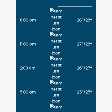
8:00 pm
28
°
/
28
°
11:00 pm
27
°
/
28
°
2:00 am
26
°
/
27
°
5:00 am
25
°
/
25
°