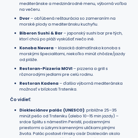
mediteránske a medzinárodné menu, výborná voľba
na večeru.
Dvor
– obľúbená reštaurácia so zameraním na
morské plody a mediteránsku kuchyňu.
Biberon Sushi & Bar
– japonský sushi bar pre tých,
ktorí chcú po pláži vyskúšať niečo iné.
Konoba Nevera
– klasická dalmatínska konoba s
morskými špecialitami, niekoľko minút chôdze/jazdy
od pláže.
Restoran-Pizzeria MOVI
– pizzeria a grill s
rôznorodými jedlami pre celú rodinu.
Restoran Kadena
– ďalšia výborná mediteránska
možnosť v blízkosti Trstenika.
Čo vidieť:
Diokleciánov palác (UNESCO)
: približne 25–35
minút pešo od Trsteniku (alebo 10–15 min jazdy) –
srdce Splitu s námestím Peristil, podzemnými
priestormi a úzkymi kamennými uličkami plnými
života. Palác postavil rímsky cisár Dioklecián okolo