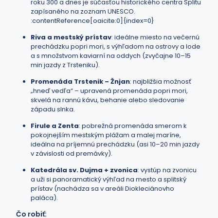
roku 300 a dnes je súčasťou historického centra Splitu
zapísaného na zoznam UNESCO.
:contentReference[oaicite:0]{index=0}
Riva a mestský prístav
: ideálne miesto na večernú
prechádzku popri mori, s výhľadom na ostrovy a lode
a s množstvom kaviarní na oddych (zvyčajne 10–15
min jazdy z Trsteniku).
Promenáda Trstenik – Žnjan
: najbližšia možnosť
„hneď vedľa“ – upravená promenáda popri mori,
skvelá na rannú kávu, behanie alebo sledovanie
západu slnka.
Firule a Zenta
: pobrežná promenáda smerom k
pokojnejším mestským plážam a malej maríne,
ideálna na príjemnú prechádzku (asi 10–20 min jazdy
v závislosti od premávky).
Katedrála sv. Dujma + zvonica
: vystúp na zvonicu
a uži si panoramatický výhľad na mesto a splitský
prístav (nachádza sa v areáli Diokleciánovho
paláca).
Čo robiť: