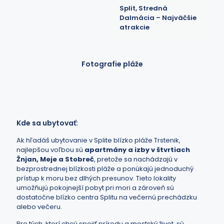
Split, Stredná
Dalmácia – Najväčšie
atrakcie
Fotografie pláže
Kde sa ubytovať:
Ak hľadáš ubytovanie v Splite blízko pláže Trstenik,
najlepšou voľbou sú
apartmány a izby v štvrtiach
Žnjan, Meje a Stobreč
, pretože sa nachádzajú v
bezprostrednej blízkosti pláže a ponúkajú jednoduchý
prístup k moru bez dlhých presunov. Tieto lokality
umožňujú pokojnejší pobyt pri mori a zároveň sú
dostatočne blízko centra Splitu na večernú prechádzku
alebo večeru.
Pre tých, ktorí chcú spojiť prírodu a mestský život, sú