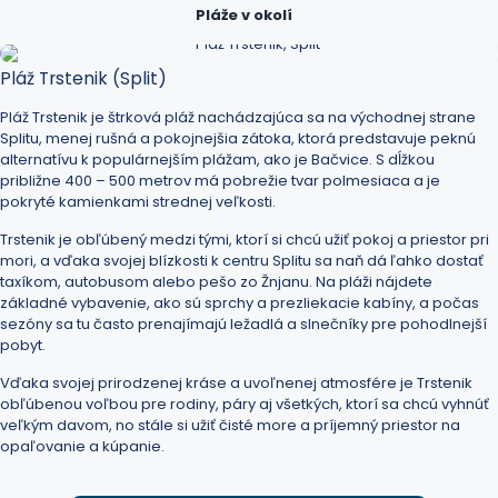
Pláže v okolí
Pláž Trstenik (Split)
Pláž Trstenik je štrková pláž nachádzajúca sa na východnej strane
Splitu
, menej rušná a pokojnejšia zátoka, ktorá predstavuje peknú
alternatívu k populárnejším plážam, ako je
Bačvice
. S dĺžkou
približne 400 – 500 metrov má pobrežie tvar polmesiaca a je
pokryté kamienkami strednej veľkosti.
Trstenik je obľúbený medzi tými, ktorí si chcú užiť pokoj a priestor pri
mori, a vďaka svojej blízkosti k centru Splitu sa naň dá ľahko dostať
taxíkom, autobusom alebo pešo zo Žnjanu. Na pláži nájdete
základné vybavenie, ako sú sprchy a prezliekacie kabíny, a počas
sezóny sa tu často prenajímajú ležadlá a slnečníky pre pohodlnejší
pobyt.
Vďaka svojej prirodzenej kráse a uvoľnenej atmosfére je Trstenik
obľúbenou voľbou pre rodiny, páry aj všetkých, ktorí sa chcú vyhnúť
veľkým davom, no stále si užiť čisté more a príjemný priestor na
opaľovanie a kúpanie.