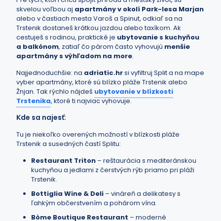
skvelou voľbou aj
apartmány v okolí Park-lesa Marjan
alebo v častiach mesta Varoš a Spinut, odkiaľ sa na
Trstenik dostaneš krátkou jazdou alebo taxíkom. Ak
cestuješ s rodinou, praktické je
ubytovanie s kuchyňou
a balkónom
, zatiaľ čo párom často vyhovujú
menšie
apartmány s výhľadom na more
.
Najjednoduchšie: na
adriatic.hr
si vyfiltruj Split a na mape
vyber apartmány, ktoré sú blízko pláže Trstenik alebo
Žnjan. Tak rýchlo nájdeš
ubytovanie v blízkosti
Trstenika
, ktoré ti najviac vyhovuje.
Kde sa najesť:
Tu je niekoľko overených možností v blízkosti pláže
Trstenik a susedných častí Splitu:
Restaurant Triton
– reštaurácia s mediteránskou
kuchyňou a jedlami z čerstvých rýb priamo pri pláži
Trstenik.
Bottiglia Wine & Deli
– vináreň a delikatesy s
ľahkým občerstvením a pohárom vína.
Bòme Boutique Restaurant
– moderné