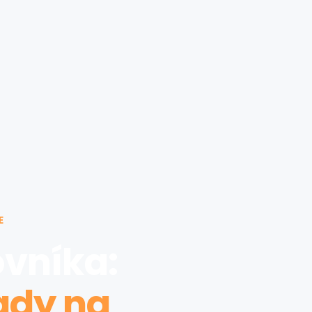
E
ovníka:
ady na