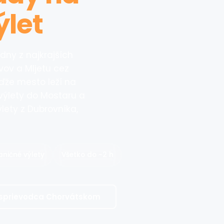
ýlet
ny z najkrajších
vov a Mljetu cez
eďže mesto leží na
výlety do Mostaru a
lety z Dubrovníka,
ničné výlety
Všetko do ~2 h
 sprievodca Chorvátskom