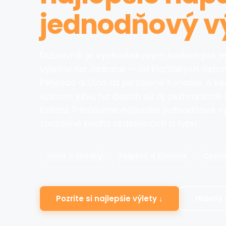
jednodňový v
Dubrovník je východiskovým bodom pre jed
výletov na Jadrane — od Elafitských ostro
Pelješac a Ston až po zelené Konavle. A k
úplnom juhu, na dosah sú aj cezhraničné 
Kotoru. Prinášame najlepšie jednodňové vý
zoradené podľa vzdialenosti a typu.
More a ostrovy
Pelješac a Konavle
Cezhra
Pozrite si najlepšie výlety ↓
Hlavný