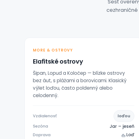
Šesť overen
cezhraničné 
MORE & OSTROVY
Elafitské ostrovy
Šipan, Lopud a Koločep — blízke ostrovy
bez áut, s plážami a borovicami. Klasický
výlet loďou, často poldenný alebo
celodenný.
Vzdialenosť
loďou
Jar – jeseň
Sezóna
Loď
Doprava