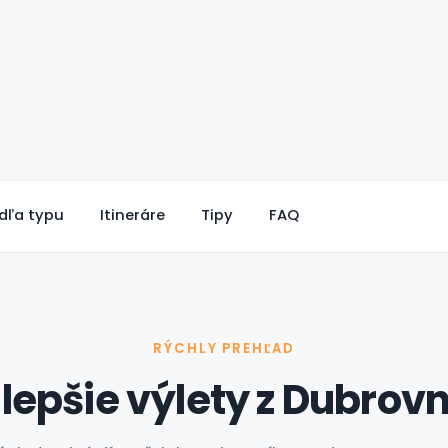
dľa typu
Itineráre
Tipy
FAQ
RÝCHLY PREHĽAD
lepšie výlety z Dubrov