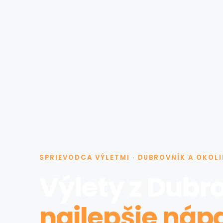
SPRIEVODCA VÝLETMI · DUBROVNÍK A OKOLI
Výlety z Dubr
najlepšie náp