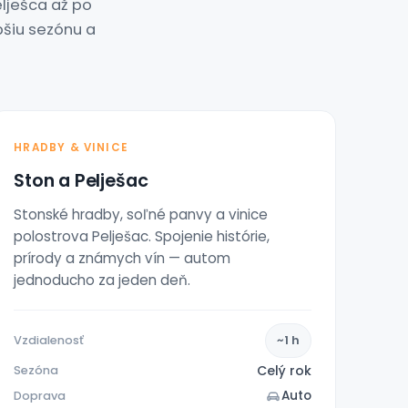
lješca až po
pšiu sezónu a
HRADBY & VINICE
Ston a Pelješac
Stonské hradby, soľné panvy a vinice
polostrova Pelješac. Spojenie histórie,
prírody a známych vín — autom
jednoducho za jeden deň.
Vzdialenosť
~1 h
Celý rok
Sezóna
Auto
Doprava