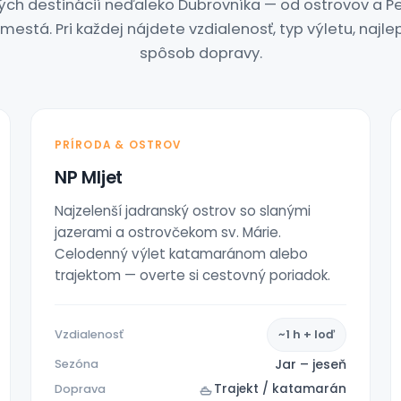
ých destinácií neďaleko Dubrovníka — od ostrovov a Pe
mestá. Pri každej nájdete vzdialenosť, typ výletu, najle
spôsob dopravy.
PRÍRODA & OSTROV
NP Mljet
Najzelenší jadranský ostrov so slanými
jazerami a ostrovčekom sv. Márie.
Celodenný výlet katamaránom alebo
trajektom — overte si cestovný poriadok.
Vzdialenosť
~1 h + loď
Jar – jeseň
Sezóna
Trajekt / katamarán
Doprava