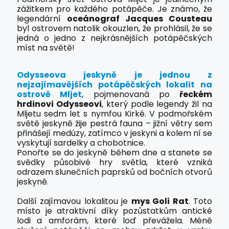
zážitkem pro každého potápěče. Je známo, že
legendární
oceánograf Jacques Cousteau
byl ostrovem natolik okouzlen, že prohlásil, že se
jedná o jedno z nejkrásnějších potápěčských
míst na světě!
Odysseova jeskyně je jednou z
nejzajímavějších potápěčských lokalit na
ostrově Mljet
, pojmenovaná po
řeckém
hrdinovi Odysseovi
, který podle legendy žil na
Mljetu sedm let s nymfou Kirké. V podmořském
světě jeskyně žije pestrá fauna – jižní větry sem
přinášejí medúzy, zatímco v jeskyni a kolem ní se
vyskytují sardelky a chobotnice.
Ponořte se do jeskyně během dne a stanete se
svědky působivé hry světla, které vzniká
odrazem slunečních paprsků od bočních otvorů
jeskyně.
Další zajímavou lokalitou je
mys Goli Rat
. Toto
místo je atraktivní díky pozůstatkům antické
lodi a amforám, které loď převážela. Méně