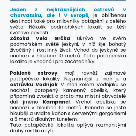
Jeden z nejkrásnějších ostrovů v
Chorvatsku, ale i v Evropě
, je oblíbenou
destinací také pro milovníky potápění z celého
světa. Několik podmořských lokalit se těší
světové pověsti.
Zátoka Vela Grčka
ukrývá ve svém
podmořském světě jeskyni, v níž žije bohatý
živočišný i rostlinný život. Vchod do jeskyně se
nachází v hloubce 10 metrů. Tato potápěčská
lokalita je vhodná i pro začátečníky.
Paklené ostrovy
mají rovněž zajímavé
potápěčské lokality. Nejznámější z nich je u
ostrůvku Vodnjak
. V moři kolem Vodnjaku se
nachází potopený kamenný obelisk, který
připomíná zvonici, a proto mu místní obyvatelé
dali jméno
Kampanel
. Vrchol obelisku se
nachází v hloubce 10 metrů. Ponořte se ještě
hlouběji a uvidíte kaňon s červenými gorgoniemi
a 5 metrů dlouhým tunelem.
Tato potápěčská lokalita oplývá rozmanitými
druhy rostlin a ryb.