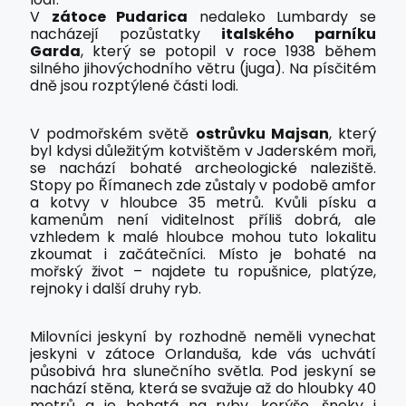
V
zátoce Pudarica
nedaleko Lumbardy se
nacházejí pozůstatky
italského parníku
Garda
, který se potopil v roce 1938 během
silného jihovýchodního větru (juga). Na písčitém
dně jsou rozptýlené části lodi.
V podmořském světě
ostrůvku Majsan
, který
byl kdysi důležitým kotvištěm v Jaderském moři,
se nachází bohaté archeologické naleziště.
Stopy po Římanech zde zůstaly v podobě amfor
a kotvy v hloubce 35 metrů. Kvůli písku a
kamenům není viditelnost příliš dobrá, ale
vzhledem k malé hloubce mohou tuto lokalitu
zkoumat i začátečníci. Místo je bohaté na
mořský život – najdete tu ropušnice, platýze,
rejnoky i další druhy ryb.
Milovníci jeskyní by rozhodně neměli vynechat
jeskyni v zátoce Orlanduša, kde vás uchvátí
působivá hra slunečního světla. Pod jeskyní se
nachází stěna, která se svažuje až do hloubky 40
metrů a je bohatá na ryby, korýše, šneky i