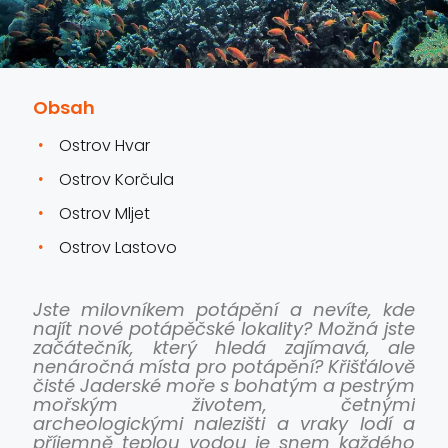
Obsah
Ostrov Hvar
Ostrov Korčula
Ostrov Mljet
Ostrov Lastovo
Jste milovníkem potápění a nevíte, kde
najít nové potápěčské lokality? Možná jste
začátečník, který hledá zajímavá, ale
nenáročná místa pro potápění? Křišťálově
čisté Jaderské moře s bohatým a pestrým
mořským životem, četnými
archeologickými nalezišti a vraky lodí a
příjemně teplou vodou je snem každého