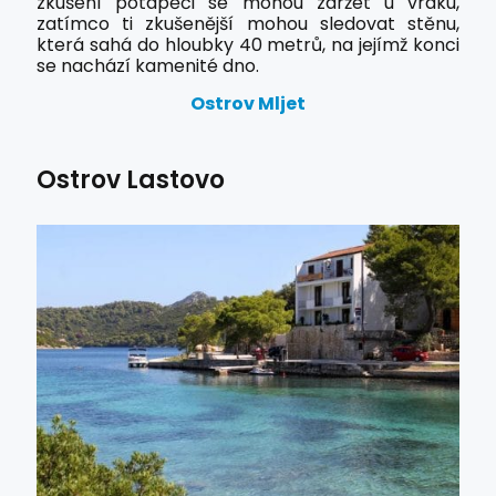
zkušení potápěči se mohou zdržet u vraku,
zatímco ti zkušenější mohou sledovat stěnu,
která sahá do hloubky 40 metrů, na jejímž konci
se nachází kamenité dno.
Ostrov Mljet
Ostrov Lastovo