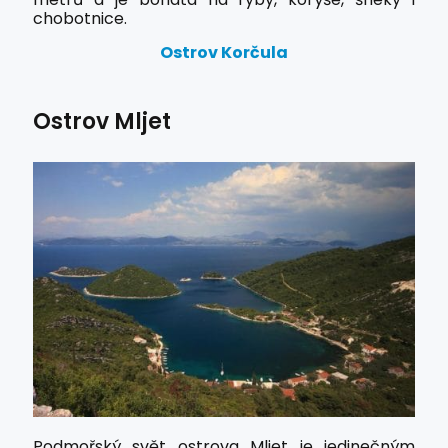
chobotnice.
Ostrov Korčula
Ostrov Mljet
Podmořský svět ostrova Mljet je jedinečným