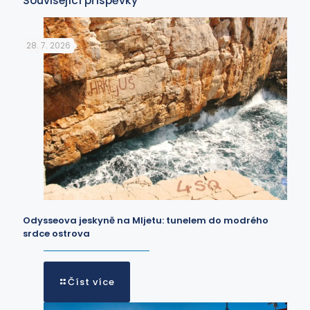
Související příspěvky
28. 7. 2026
Odysseova jeskyně na Mljetu: tunelem do modrého
srdce ostrova
Číst více