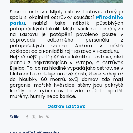
Soused ostrova Mljet, ostrov Lastovo, který je
spolu s okolními ostrůvky součástí
Přírodního
parku
, nabízí také několik působivých
potápěčských lokalit. Mějte však na paměti, že
na Lastovu je potápění povoleno pouze v
doprovodu odborného personálu z
potápěčských center Ankora v místě
Zaklopatica a Ronilački raj–Lastovo v Pasaduru.
Nejznámější potápěčskou lokalitou Lastova, ale i
jednou z nejkrásnějších v Evropě, je ostrůvek
Bijelac. To, co na hladině vypadá jako ostrov, se v
hlubinách rozděluje na dvě části, které sahají až
do hloubky 60 metrů. Svůj domov zde mají
gorgonie, mořské hvězdice, stěny jsou pokryté
korály a z rybího světa zde můžete spatřit
murény, humry nebo kanice.
Ostrov Lastovo
Sdílet