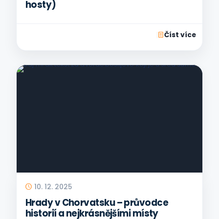
hosty)
Číst více
10. 12. 2025
Hrady v Chorvatsku – průvodce
historií a nejkrásnějšími místy