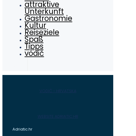
attraktive
Unterkunft
Gastronomie
Kultur
Reiseziele
Spaß
Tipps
vodič
VODIČ - HRVATSKA
WEBSITE ADRIATIC.HR
Adriatic.hr