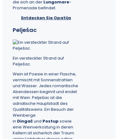
die sich an der
Lungomare
-
Promenade befindet.
Entdecken Sie Opatija
Pelješac
Ein versteckter Strand auf
Pelješac
Wein ist Poesie in einer Flasche,
vermischt mit Sonnenstrahlen
und Wasser. Jedes romantische
Abendessen beginnt und endet
mit Wein. Pelješac ist die
adriatische Hauptstadt des
Qualitätsweins. Ein Besuch der
Weinberge
in
Dingač
und
Postup
sowie
eine Weinverkostung in deren
Kellern ist sicherlich der Traum
vieler Liebhaber dieses edlen