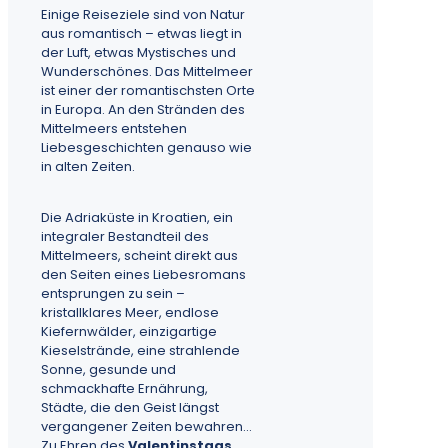
Einige Reiseziele sind von Natur
aus romantisch – etwas liegt in
der Luft, etwas Mystisches und
Wunderschönes. Das Mittelmeer
ist einer der romantischsten Orte
in Europa. An den Stränden des
Mittelmeers entstehen
Liebesgeschichten genauso wie
in alten Zeiten.
Die Adriaküste in Kroatien, ein
integraler Bestandteil des
Mittelmeers, scheint direkt aus
den Seiten eines Liebesromans
entsprungen zu sein –
kristallklares Meer, endlose
Kiefernwälder, einzigartige
Kieselstrände, eine strahlende
Sonne, gesunde und
schmackhafte Ernährung,
Städte, die den Geist längst
vergangener Zeiten bewahren...
Zu Ehren des
Valentinstags