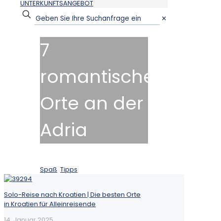
UNTERKUNFTSANGEBOT
✕
7
romantische
Orte an der
Adria
14. Januar 2025
Spaß
,
Tipps
Solo-Reise nach Kroatien | Die besten Orte
in Kroatien für Alleinreisende
14. Januar 2025