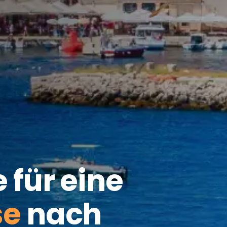
e für eine
se
nach