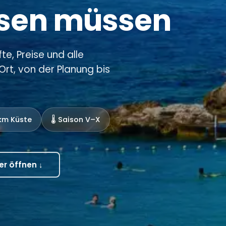
ssen müssen
te, Preise und alle
rt, von der Planung bis
 km Küste
🌡️ Saison V–X
er öffnen ↓