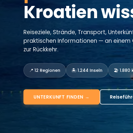
Kroatien wi
Reiseziele, Strände, Transport, Unterkünf
praktischen Informationen — an einem O
zur Rückkehr.
📍 12 Regionen
🏝️ 1.244 Inseln
🏖️ 1.880
UNTERKUNFT FINDEN →
Reiseführ