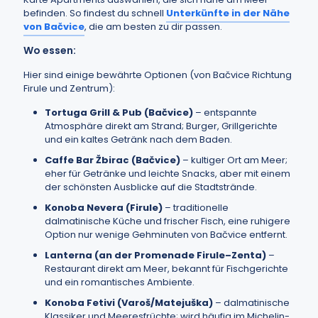
befinden. So findest du schnell
Unterkünfte in der Nähe
von Bačvice
, die am besten zu dir passen.
Wo essen:
Hier sind einige bewährte Optionen (von Bačvice Richtung
Firule und Zentrum):
Tortuga Grill & Pub (Bačvice)
– entspannte
Atmosphäre direkt am Strand; Burger, Grillgerichte
und ein kaltes Getränk nach dem Baden.
Caffe Bar Žbirac (Bačvice)
– kultiger Ort am Meer;
eher für Getränke und leichte Snacks, aber mit einem
der schönsten Ausblicke auf die Stadtstrände.
Konoba Nevera (Firule)
– traditionelle
dalmatinische Küche und frischer Fisch, eine ruhigere
Option nur wenige Gehminuten von Bačvice entfernt.
Lanterna (an der Promenade Firule–Zenta)
–
Restaurant direkt am Meer, bekannt für Fischgerichte
und ein romantisches Ambiente.
Konoba Fetivi (Varoš/Matejuška)
– dalmatinische
Klassiker und Meeresfrüchte; wird häufig im Michelin-