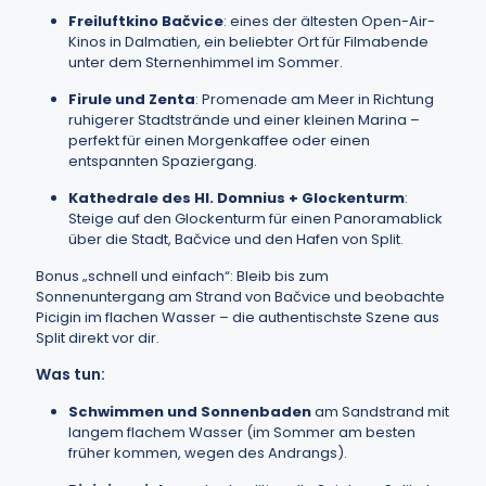
Freiluftkino Bačvice
: eines der ältesten Open-Air-
Kinos in Dalmatien, ein beliebter Ort für Filmabende
unter dem Sternenhimmel im Sommer.
Firule und Zenta
: Promenade am Meer in Richtung
ruhigerer Stadtstrände und einer kleinen Marina –
perfekt für einen Morgenkaffee oder einen
entspannten Spaziergang.
Kathedrale des Hl. Domnius + Glockenturm
:
Steige auf den Glockenturm für einen Panoramablick
über die Stadt, Bačvice und den Hafen von Split.
Bonus „schnell und einfach“: Bleib bis zum
Sonnenuntergang am Strand von Bačvice und beobachte
Picigin im flachen Wasser – die authentischste Szene aus
Split direkt vor dir.
Was tun:
Schwimmen und Sonnenbaden
am Sandstrand mit
langem flachem Wasser (im Sommer am besten
früher kommen, wegen des Andrangs).