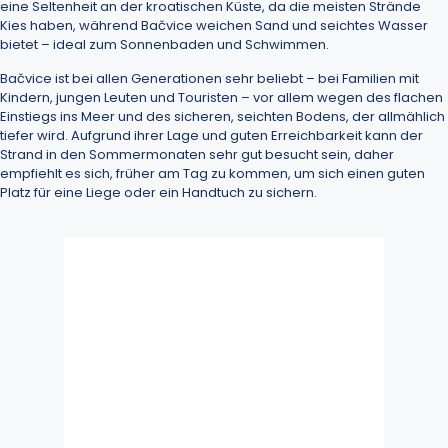
eine Seltenheit an der kroatischen Küste, da die meisten Strände
Kies haben, während Bačvice weichen Sand und seichtes Wasser
bietet – ideal zum Sonnenbaden und Schwimmen.
Bačvice ist bei allen Generationen sehr beliebt – bei Familien mit
Kindern, jungen Leuten und Touristen – vor allem wegen des flachen
Einstiegs ins Meer und des sicheren, seichten Bodens, der allmählich
tiefer wird. Aufgrund ihrer Lage und guten Erreichbarkeit kann der
Strand in den Sommermonaten sehr gut besucht sein, daher
empfiehlt es sich, früher am Tag zu kommen, um sich einen guten
Platz für eine Liege oder ein Handtuch zu sichern.
Split, HR
7:56 p.m.,
Aug. 4, 2026
27
°C