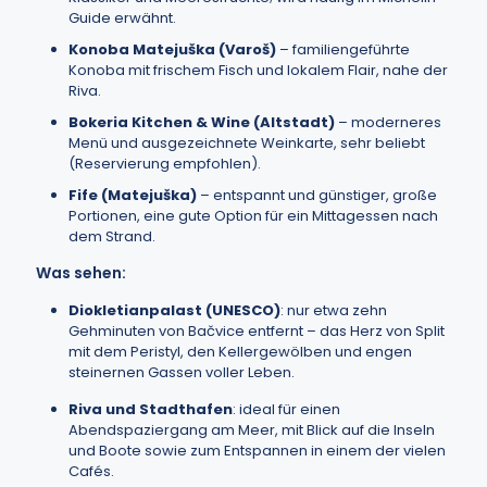
Guide erwähnt.
Konoba Matejuška (Varoš)
– familiengeführte
Konoba mit frischem Fisch und lokalem Flair, nahe der
Riva.
Bokeria Kitchen & Wine (Altstadt)
– moderneres
Menü und ausgezeichnete Weinkarte, sehr beliebt
(Reservierung empfohlen).
Fife (Matejuška)
– entspannt und günstiger, große
Portionen, eine gute Option für ein Mittagessen nach
dem Strand.
Was sehen:
Diokletianpalast (UNESCO)
: nur etwa zehn
Gehminuten von Bačvice entfernt – das Herz von Split
mit dem Peristyl, den Kellergewölben und engen
steinernen Gassen voller Leben.
Riva und Stadthafen
: ideal für einen
Abendspaziergang am Meer, mit Blick auf die Inseln
und Boote sowie zum Entspannen in einem der vielen
Cafés.