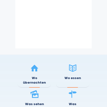
5:00 p.m.
30
°
/
30
°
Weather from OpenWeatherMap
Wo
Wo essen
übernachten
Was sehen
Was