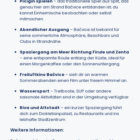
Picigin spielen
– das traditionelle Spiel aus Split, das
genau hier am Strand Bačvice entstanden ist; du
kannst Einheimische beobachten oder selbst
mitmachen.
Abendlicher Ausgang
– Bačvice ist bekannt für
seine sommerliche Atmosphäre, Beachbars und
Clubs in Strandnähe.
Spaziergang am Meer Richtung Firule und Zenta
– eine entspannte Route entlang der Küste, ideal für
einen Morgenkaffee oder den Sonnenuntergang.
Freiluftkino Bačvice
– sieh dir an warmen
Sommerabenden einen Film unter freiem Himmel an.
Wassersport
– Tretboote, SUP oder andere
saisonale Aktivitäten sind in der Umgebung verfügbar.
Riva und Altstadt
– ein kurzer Spaziergang führt
dich zum Diokletianpalast, zu Restaurants und ins
lebhafte Stadtzentrum.
Weitere Informationen: