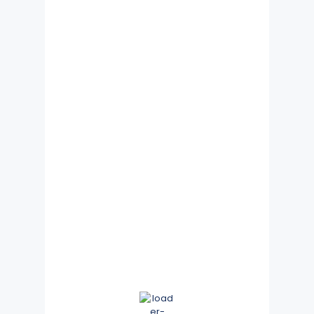
Clear Sky
Wind Gust:
8 mph
Clouds:
4%
Visibility:
10 km
Sunrise:
5:46 am
Sunset:
8:14 pm
67 %
1015 mb
7 mph
Hourly Forecast
8:00 p.m.
27
°
/
27
°
11:00 p.m.
27
°
/
27
°