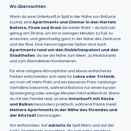
Wo übernachten:
Wenn du eine Unterkunft in Split in der Nähe von Bačvice
suchst, sind
Apartments und Zimmer in den Vierteln
Bačvice, Firule und Grad
die beste Wahl – du bist nah
genug am Strand, um ihn in wenigen Minuten zu Fuß zu
erreichen, und gleichzeitig ganz in der Nähe des Zentrums
und der Riva. Eine hervorragende Option sind auch
Apartments rund um den Diokletianpalast und den
Stadthafen
, da sie die Nähe zum Meer, zu Restaurants
und zum Abendleben kombinieren.
Für eine ruhigere Atmosphäre und etwas einfacheres
Parken entscheiden sich viele für
Lokve oder Trstenik
,
wo man oft mehr Platz und ein besseres Preis-Leistungs-
Verhältnis bekommt, während Bačvice nur einen kurzen
Spaziergang oder wenige Minuten Fahrt entfernt ist. Wenn
du mit der Familie reist, ist eine
Unterkunft mit Küche
und Balkon
besonders praktisch, während Paare meist
kleinere Apartments in der Nähe des Strandes und
der Altstadt
bevorzugen.
Am einfachsten: Auf
adriatic.hr
Split filtern und auf der
Karte Apartments auswählen, die sich nahe am Meer