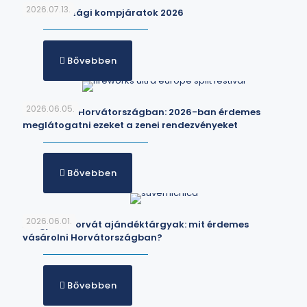
2026.07.13.
Horvátországi kompjáratok 2026
Bővebben
2026.06.05.
Fesztiválok Horvátországban: 2026-ban érdemes
meglátogatni ezeket a zenei rendezvényeket
Bővebben
2026.06.01.
A legjobb horvát ajándéktárgyak: mit érdemes
vásárolni Horvátországban?
Bővebben