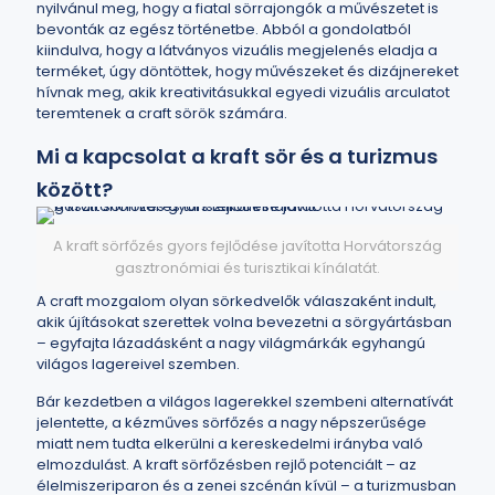
nyilvánul meg, hogy a fiatal sörrajongók a művészetet is
bevonták az egész történetbe. Abból a gondolatból
kiindulva, hogy a látványos vizuális megjelenés eladja a
terméket, úgy döntöttek, hogy művészeket és dizájnereket
hívnak meg, akik kreativitásukkal egyedi vizuális arculatot
teremtenek a craft sörök számára.
Mi a kapcsolat a kraft sör és a turizmus
között?
A kraft sörfőzés gyors fejlődése javította Horvátország
gasztronómiai és turisztikai kínálatát.
A craft mozgalom olyan sörkedvelők válaszaként indult,
akik újításokat szerettek volna bevezetni a sörgyártásban
– egyfajta lázadásként a nagy világmárkák egyhangú
világos lagereivel szemben.
Bár kezdetben a világos lagerekkel szembeni alternatívát
jelentette, a kézműves sörfőzés a nagy népszerűsége
miatt nem tudta elkerülni a kereskedelmi irányba való
elmozdulást. A kraft sörfőzésben rejlő potenciált – az
élelmiszeriparon és a zenei szcénán kívül – a turizmusban