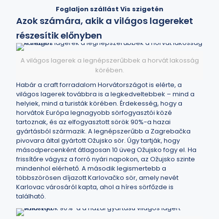
Foglaljon szállást Vis szigetén
Azok számára, akik a világos lagereket
részesítik előnyben
A világos lagerek a legnépszerűbbek a horvát lakosság
körében.
Habár a craft forradalom Horvátországot is elérte, a
világos lagerek továbbra is a legkedveltebbek – mind a
helyiek, mind a turisták körében. Érdekesség, hogy a
horvátok Európa legnagyobb sörfogyasztói közé
tartoznak, és az elfogyasztott sörök 90%-a hazai
gyártásból származik. A legnépszerűbb a Zagrebačka
pivovara által gyártott Ožujsko sör. Úgy tartják, hogy
másodpercenként átlagosan 10 üveg Ožujsko fogy el. Ha
frissítőre vágysz a forró nyári napokon, az Ožujsko szinte
mindenhol elérhető. A második legismertebb a
többszörösen díjazott Karlovačko sör, amely nevét
Karlovac városáról kapta, ahol a híres sörfőzde is
található.