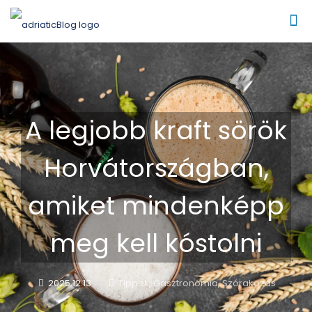
A legjobb kraft sörök
Horvátországban,
amiket mindenképp
meg kell kóstolni
2025.12.13.
Tippek
,
Gasztronómia
,
Szórakozás