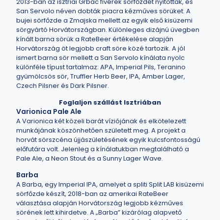
2013-ban az isztriai Grbac fivérek sörfőzdét nyitottak, és
San Servolo néven dobták piacra kézműves sörüket. A
bujei sörfőzde a Zmajska mellett az egyik első kisüzemi
sörgyártó Horvátországban. Különleges dizájnú üvegben
kínált barna sörük a RateBeer értékelése alapján
Horvátország öt legjobb craft söre közé tartozik. A jól
ismert barna sör mellett a San Servolo kínálata nyolc
különféle típust tartalmaz: APA, Imperial Pils, Teranino
gyümölcsös sör, Truffler Herb Beer, IPA, Amber Lager,
Czech Pilsner és Dark Pilsner.
Foglaljon szállást Isztriában
Varionica Pale Ale
A Varionica két közeli barát víziójának és elkötelezett
munkájának köszönhetően született meg. A projekt a
horvát sörszcéna újjászületésének egyik kulcsfontosságú
előfutára volt. Jelenleg a kínálatukban megtalálható a
Pale Ale, a Neon Stout és a Sunny Lager Wave.
Barba
A Barba, egy Imperial IPA, amelyet a spliti Split LAB kisüzemi
sörfőzde készít, 2018-ban az amerikai RateBeer
választása alapján Horvátország legjobb kézműves
sörének lett kihirdetve. A „Barba” kizárólag alapvető