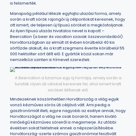
is felismerték.
Manapság például létezik egyfajta utazási forma, amely
során a kraft sörök rajongói új célpontokat keresnek, hogy
ott ismert, de teljesen új típusú söröket is megkóstoljanak.
Az ilyen típusú utazás hivatalos nevet is kapott –
Beercation (a beer és vacation szavak összevonásából).
Horvátországban az elmúlt öt évben körülbelül 40 kis
sörfőzde alakult, és a kraft szegmens évente körülbelül 55
000 hektoliter sört állít elő. E gyártók közül sokan már
nemzetközi szinten is hírnevet szereztek.
A Beercation a turizmus egy új formája, amely során a
turisták olyan úti célokat keresnek fel, ahol ismert kraft
söröket állítanak elő.
Mindezeknek köszönhetően Horvátország a világ egyik
vonzó kézműves sörös úti céljává vált. Ami pedig a
gasztronómiát illeti, egyre nagyobb az esélye annak, hogy
Horvátországot a világ ne csak borairól, hanem kiváló
minőségű kézműves söreiről is megismerje. Az utóbbi
években sokat fektetnek ennek a népszerűsítésébe.
Horvátország-szerte számos gasztronómiai fesztivált