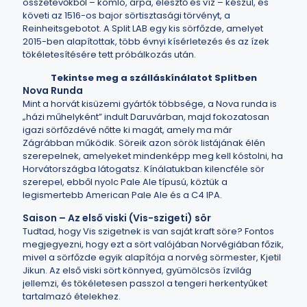
összetevőkből – komló, árpa, élesztő és víz – készül, és
követi az 1516-os bajor sörtisztasági törvényt, a
Reinheitsgebotot. A Split LAB egy kis sörfőzde, amelyet
2015-ben alapítottak, több évnyi kísérletezés és az ízek
tökéletesítésére tett próbálkozás után.
Tekintse meg a szálláskínálatot Splitben
Nova Runda
Mint a horvát kisüzemi gyártók többsége, a Nova runda is
„házi műhelyként” indult Daruvárban, majd fokozatosan
igazi sörfőzdévé nőtte ki magát, amely ma már
Zágrábban működik. Söreik azon sörök listájának élén
szerepelnek, amelyeket mindenképp meg kell kóstolni, ha
Horvátországba látogatsz. Kínálatukban kilencféle sör
szerepel, ebből nyolc Pale Ale típusú, köztük a
legismertebb American Pale Ale és a C4 IPA.
Saison – Az első viski (Vis-szigeti) sör
Tudtad, hogy Vis szigetnek is van saját kraft söre? Fontos
megjegyezni, hogy ezt a sört valójában Norvégiában főzik,
mivel a sörfőzde egyik alapítója a norvég sörmester, Kjetil
Jikun. Az első viski sört könnyed, gyümölcsös ízvilág
jellemzi, és tökéletesen passzol a tengeri herkentyűket
tartalmazó ételekhez.