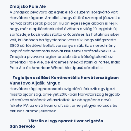
Zmajsko Pale Ale
A Zmajska pivovara az egyik első kisüzemi sörgyártó volt
Horvátországban. Amellett, hogy úttörő szerepet játszott a
horvát craft sörök piacán, különlegessége abban is rejlik,
hogy már alapításának első évében a világ 10 legjobb új
sörfőzdéje közé választotta a RateBeer. Ez hatalmas siker
volt, különösen ha figyelembe vesszük, hogy világszerte
3800 sörfőzdével kellett versenyezniük. Ez az eredmény
inspirációt adott más horvát kisüzemi sörfőzdéknek is. A
Zmajska pivovara legismertebb söre kétségtelenül az
amerikai Pale Ale, de érdemes megkóstolni a Porter, India
Pale Ale és American Wheat Ale típusú söreiket is.
Foglaljon szállást Kontinentális Horvátországban
Vunetovo Aljaški Mrgud
Horvátország legnaposabb szigetéről érkezik egy igazi
frissítő újdonság, amelyet 2016-ban Horvátország legjobb
kézműves sörének választottak. Az obogaćena nevű
fekete IPA az első hvari craft sör, amelyet gyümölcsös és
citrusos aroma jellemez.
Töltsön el egy nyarat Hvar szigetén
San Servolo