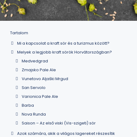
Tartalom
Mi a kapcsolat a kraft sör és a turizmus között?
Melyek a legjobb kraft sörök Horvátországban?
Medvedgrad
Zmajsko Pale Ale
Vunetovo Aljaški Mrgud
San Servolo
Varionica Pale Ale
Barba
Nova Runda
Saison – Az első viski (Vis-szigeti) sör
Azok számára, akik a világos lagereket részesítik