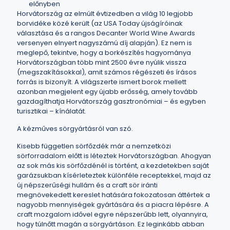
előnyben
Horvátország az elmúlt évtizedben a világ 10 legjobb
borvidéke közé került (az USA Today újságíróinak
választása és a rangos Decanter World Wine Awards
versenyen elnyert nagyszámú díj alapján). Ez nem is
meglepő, tekintve, hogy a borkészítés hagyománya
Horvátországban több mint 2500 évre nyúlik vissza
(megszakításokkal), amit számos régészeti és írásos
forrás is bizonyít. A világszerte ismert borok mellett
azonban megjelent egy újabb erősség, amely tovább
gazdagíthatja Horvátország gasztronómiai – és egyben
turisztikai – kínálatát.
A kézműves sörgyártásról van szó.
Kisebb független sörfőzdék már a nemzetközi
sörforradalom előtt is léteztek Horvátországban. Ahogyan
az sok más kis sörfőzdénél is történt, a kezdetekben saját
garázsukban kísérleteztek különféle receptekkel, majd az
új népszerűségi hullám és a craft sör iránti
megnövekedett kereslet hatására fokozatosan áttértek a
nagyobb mennyiségek gyártására és a piacra lépésre. A
craft mozgalom idővel egyre népszerűbb lett, olyannyira,
hogy túlnőtt magán a sörgyártáson. Ez leginkább abban