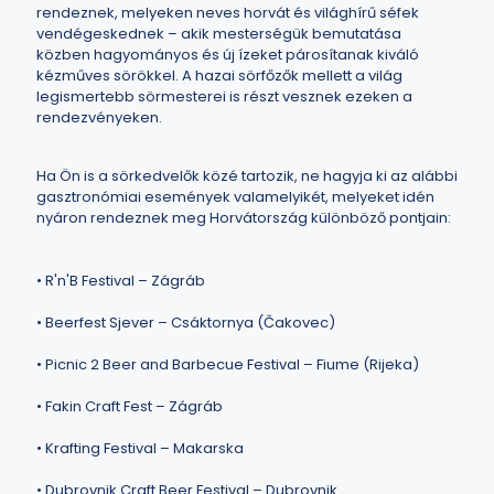
rendeznek, melyeken neves horvát és világhírű séfek
vendégeskednek – akik mesterségük bemutatása
közben hagyományos és új ízeket párosítanak kiváló
kézműves sörökkel. A hazai sörfőzők mellett a világ
legismertebb sörmesterei is részt vesznek ezeken a
rendezvényeken.
Ha Ön is a sörkedvelők közé tartozik, ne hagyja ki az alábbi
gasztronómiai események valamelyikét, melyeket idén
nyáron rendeznek meg Horvátország különböző pontjain:
• R'n'B Festival – Zágráb
• Beerfest Sjever – Csáktornya (Čakovec)
• Picnic 2 Beer and Barbecue Festival – Fiume (Rijeka)
• Fakin Craft Fest – Zágráb
• Krafting Festival – Makarska
• Dubrovnik Craft Beer Festival – Dubrovnik