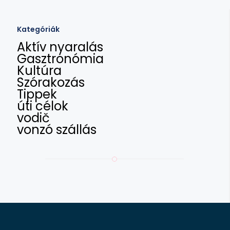
Kategóriák
Aktív nyaralás
Gasztronómia
Kultúra
Szórakozás
Tippek
úti célok
vodič
vonzó szállás