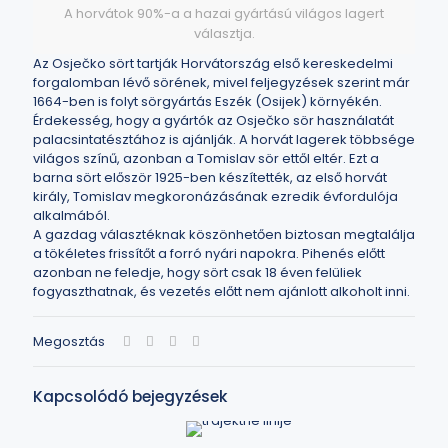
A horvátok 90%-a a hazai gyártású világos lagert
választja.
Az Osječko sört tartják Horvátország első kereskedelmi
forgalomban lévő sörének, mivel feljegyzések szerint már
1664-ben is folyt sörgyártás Eszék (Osijek) környékén.
Érdekesség, hogy a gyártók az Osječko sör használatát
palacsintatésztához is ajánlják. A horvát lagerek többsége
világos színű, azonban a Tomislav sör ettől eltér. Ezt a
barna sört először 1925-ben készítették, az első horvát
király, Tomislav megkoronázásának ezredik évfordulója
alkalmából.
A gazdag választéknak köszönhetően biztosan megtalálja
a tökéletes frissítőt a forró nyári napokra. Pihenés előtt
azonban ne feledje, hogy sört csak 18 éven felüliek
fogyaszthatnak, és vezetés előtt nem ajánlott alkoholt inni.
Megosztás
Kapcsolódó bejegyzések