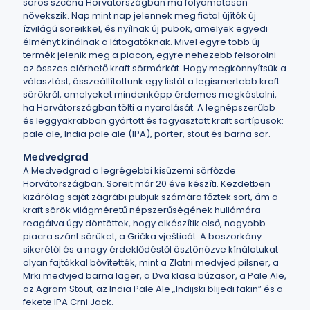
sörös szcéna Horvátországban ma folyamatosan
növekszik. Nap mint nap jelennek meg fiatal újítók új
ízvilágú söreikkel, és nyílnak új pubok, amelyek egyedi
élményt kínálnak a látogatóknak. Mivel egyre több új
termék jelenik meg a piacon, egyre nehezebb felsorolni
az összes elérhető kraft sörmárkát. Hogy megkönnyítsük a
választást, összeállítottunk egy listát a legismertebb kraft
sörökről, amelyeket mindenképp érdemes megkóstolni,
ha Horvátországban tölti a nyaralását. A legnépszerűbb
és leggyakrabban gyártott és fogyasztott kraft sörtípusok:
pale ale, India pale ale (IPA), porter, stout és barna sör.
Medvedgrad
A Medvedgrad a legrégebbi kisüzemi sörfőzde
Horvátországban. Söreit már 20 éve készíti. Kezdetben
kizárólag saját zágrábi pubjuk számára főztek sört, ám a
kraft sörök világméretű népszerűségének hullámára
reagálva úgy döntöttek, hogy elkészítik első, nagyobb
piacra szánt sörüket, a Grička vješticát. A boszorkány
sikerétől és a nagy érdeklődéstől ösztönözve kínálatukat
olyan fajtákkal bővítették, mint a Zlatni medvjed pilsner, a
Mrki medvjed barna lager, a Dva klasa búzasör, a Pale Ale,
az Agram Stout, az India Pale Ale „Indijski blijedi fakin” és a
fekete IPA Crni Jack.