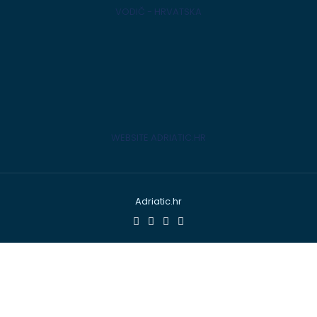
VODIČ - HRVATSKA
WEBSITE ADRIATIC.HR
Adriatic.hr