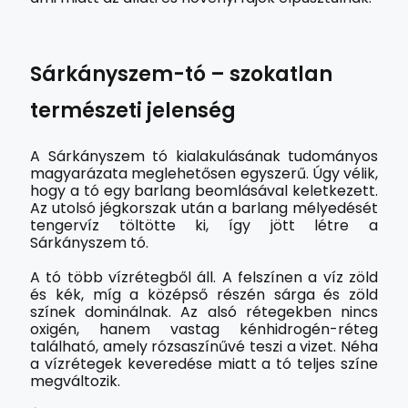
Sárkányszem-tó – szokatlan
természeti jelenség
A Sárkányszem tó kialakulásának tudományos
magyarázata meglehetősen egyszerű. Úgy vélik,
hogy a tó egy barlang beomlásával keletkezett.
Az utolsó jégkorszak után a barlang mélyedését
tengervíz töltötte ki, így jött létre a
Sárkányszem tó.
A tó több vízrétegből áll. A felszínen a víz zöld
és kék, míg a középső részén sárga és zöld
színek dominálnak. Az alsó rétegekben nincs
oxigén, hanem vastag kénhidrogén-réteg
található, amely rózsaszínűvé teszi a vizet. Néha
a vízrétegek keveredése miatt a tó teljes színe
megváltozik.