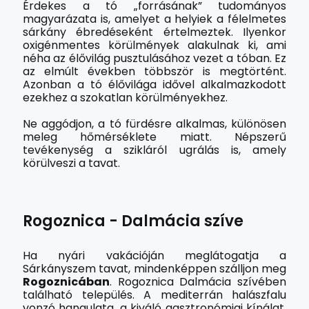
Érdekes a tó „forrásának” tudományos
magyarázata is, amelyet a helyiek a félelmetes
sárkány ébredéseként értelmeztek. Ilyenkor
oxigénmentes körülmények alakulnak ki, ami
néha az élővilág pusztulásához vezet a tóban. Ez
az elmúlt években többször is megtörtént.
Azonban a tó élővilága idővel alkalmazkodott
ezekhez a szokatlan körülményekhez.
Ne aggódjon, a tó fürdésre alkalmas, különösen
meleg hőmérséklete miatt. Népszerű
tevékenység a szikláról ugrálás is, amely
körülveszi a tavat.
Rogoznica - Dalmácia szíve
Ha nyári vakációján meglátogatja a
Sárkányszem tavat, mindenképpen szálljon meg
Rogoznicában
. Rogoznica Dalmácia szívében
található település. A mediterrán halászfalu
vonzó hangulata, a kiváló gasztronómiai kínálat,