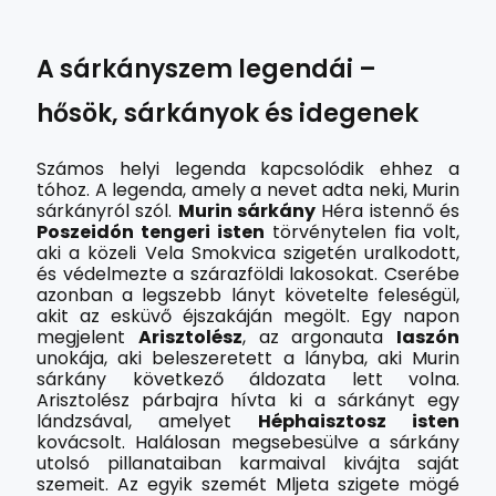
A sárkányszem legendái –
hősök, sárkányok és idegenek
Számos helyi legenda kapcsolódik ehhez a
tóhoz. A legenda, amely a nevet adta neki, Murin
sárkányról szól.
Murin sárkány
Héra istennő és
Poszeidón tengeri isten
törvénytelen fia volt,
aki a közeli Vela Smokvica szigetén uralkodott,
és védelmezte a szárazföldi lakosokat. Cserébe
azonban a legszebb lányt követelte feleségül,
akit az esküvő éjszakáján megölt. Egy napon
megjelent
Arisztolész
, az argonauta
Iaszón
unokája, aki beleszeretett a lányba, aki Murin
sárkány következő áldozata lett volna.
Arisztolész párbajra hívta ki a sárkányt egy
lándzsával, amelyet
Héphaisztosz isten
kovácsolt. Halálosan megsebesülve a sárkány
utolsó pillanataiban karmaival kivájta saját
szemeit. Az egyik szemét Mljeta szigete mögé