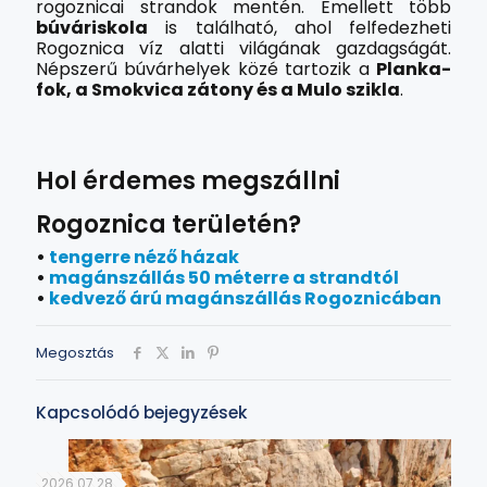
rogoznicai strandok mentén. Emellett több
búváriskola
is található, ahol felfedezheti
Rogoznica víz alatti világának gazdagságát.
Népszerű búvárhelyek közé tartozik a
Planka-
fok, a Smokvica zátony és a Mulo szikla
.
Hol érdemes megszállni
Rogoznica területén?
•
tengerre néző házak
•
magánszállás 50 méterre a strandtól
•
kedvező árú magánszállás Rogoznicában
Megosztás
Kapcsolódó bejegyzések
2026.07.28.