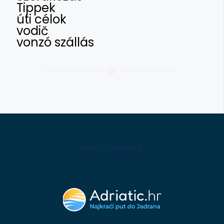
Tippek
úti célok
vodič
vonzó szállás
VODIČ - HRVATSKA