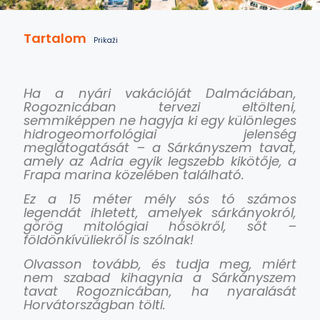
Tartalom
Prikaži
Ha a nyári vakációját Dalmáciában,
Rogoznicában tervezi eltölteni,
semmiképpen ne hagyja ki egy különleges
hidrogeomorfológiai jelenség
meglátogatását – a Sárkányszem tavat,
amely az Adria egyik legszebb kikötője, a
Frapa marina közelében található.
Ez a 15 méter mély sós tó számos
legendát ihletett, amelyek sárkányokról,
görög mitológiai hősökről, sőt –
földönkívüliekről is szólnak!
Olvasson tovább, és tudja meg, miért
nem szabad kihagynia a Sárkányszem
tavat Rogoznicában, ha nyaralását
Horvátországban tölti.