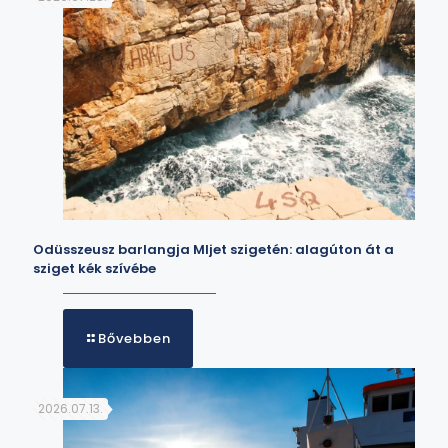
Odüsszeusz barlangja Mljet szigetén: alagúton át a
sziget kék szívébe
Bővebben
2026.07.13.