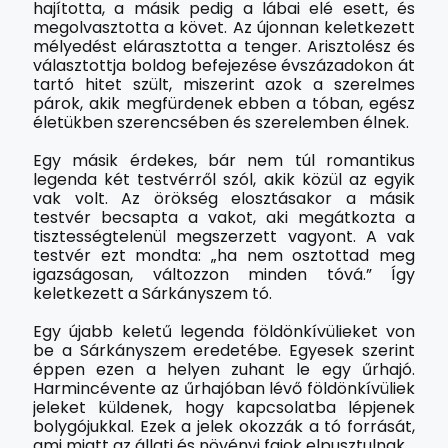
hajította, a másik pedig a lábai elé esett, és
megolvasztotta a követ. Az újonnan keletkezett
mélyedést elárasztotta a tenger. Arisztolész és
választottja boldog befejezése évszázadokon át
tartó hitet szült, miszerint azok a szerelmes
párok, akik megfürdenek ebben a tóban, egész
életükben szerencsében és szerelemben élnek.
Egy másik érdekes, bár nem túl romantikus
legenda két testvérről szól, akik közül az egyik
vak volt. Az örökség elosztásakor a másik
testvér becsapta a vakot, aki megátkozta a
tisztességtelenül megszerzett vagyont. A vak
testvér ezt mondta: „ha nem osztottad meg
igazságosan, változzon minden tóvá.” Így
keletkezett a Sárkányszem tó.
Egy újabb keletű legenda földönkívülieket von
be a Sárkányszem eredetébe. Egyesek szerint
éppen ezen a helyen zuhant le egy űrhajó.
Harmincévente az űrhajóban lévő földönkívüliek
jeleket küldenek, hogy kapcsolatba lépjenek
bolygójukkal. Ezek a jelek okozzák a tó forrását,
ami miatt az állati és növényi fajok elpusztulnak.