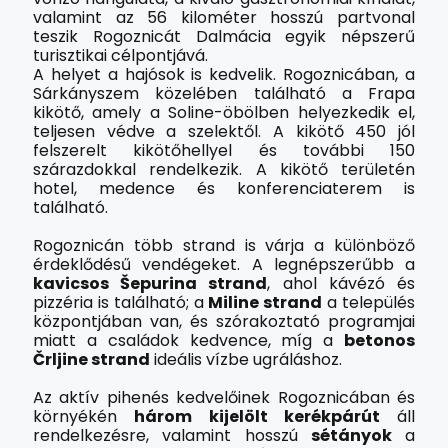
valamint az 56 kilométer hosszú partvonal
teszik Rogoznicát Dalmácia egyik népszerű
turisztikai célpontjává.
A helyet a hajósok is kedvelik. Rogoznicában, a
Sárkányszem közelében található a Frapa
kikötő, amely a Soline-öbölben helyezkedik el,
teljesen védve a szelektől. A kikötő 450 jól
felszerelt kikötőhellyel és további 150
szárazdokkal rendelkezik. A kikötő területén
hotel, medence és konferenciaterem is
található.
Rogoznicán több strand is várja a különböző
érdeklődésű vendégeket. A legnépszerűbb a
kavicsos Šepurina strand
, ahol kávézó és
pizzéria is található; a
Miline strand
a település
központjában van, és szórakoztató programjai
miatt a családok kedvence, míg a
betonos
Črljine strand
ideális vízbe ugráláshoz.
Az aktív pihenés kedvelőinek Rogoznicában és
környékén
három kijelölt kerékpárút
áll
rendelkezésre, valamint hosszú
sétányok
a