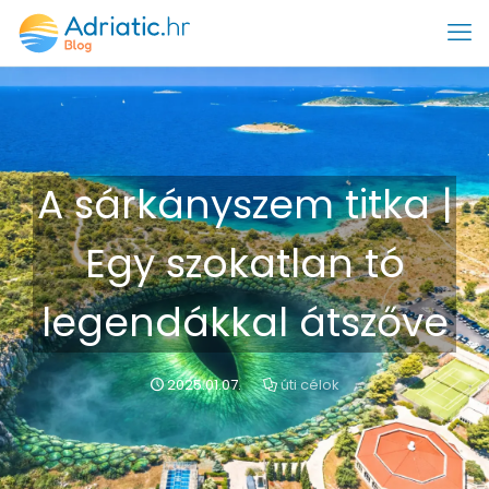
A sárkányszem titka |
Egy szokatlan tó
legendákkal átszőve
2025.01.07.
úti célok