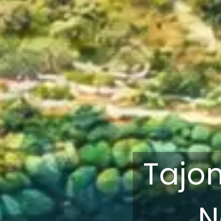
Tajo
N