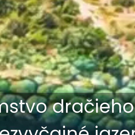
mstvo dračieho 
ezvyčajné jaze