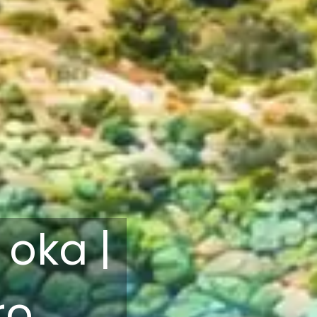
oka |
ro