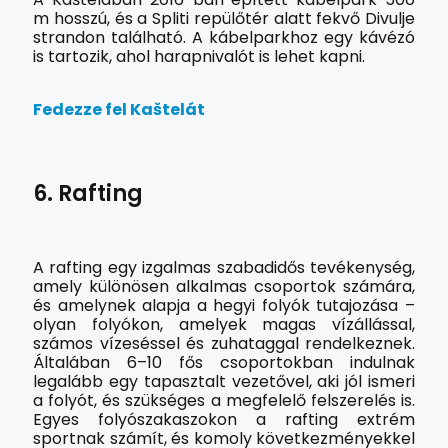
m hosszú, és a Spliti repülőtér alatt fekvő Divulje
strandon található. A kábelparkhoz egy kávézó
is tartozik, ahol harapnivalót is lehet kapni.
Fedezze fel Kaštelát
6. Rafting
A rafting egy izgalmas szabadidős tevékenység,
amely különösen alkalmas csoportok számára,
és amelynek alapja a hegyi folyók tutajozása –
olyan folyókon, amelyek magas vízállással,
számos vízeséssel és zuhataggal rendelkeznek.
Általában 6–10 fős csoportokban indulnak
legalább egy tapasztalt vezetővel, aki jól ismeri
a folyót, és szükséges a megfelelő felszerelés is.
Egyes folyószakaszokon a rafting extrém
sportnak számít, és komoly következményekkel