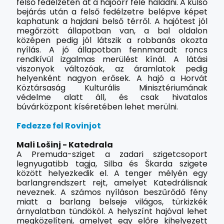
felső fedélzeten át a hajóorr felé haladni. A külső
bejárás után a felső fedélzetre belépve képet
kaphatunk a hajdani belső térről. A hajótest jól
megőrzött állapotban van, a bal oldalon
középen pedig jól látszik a robbanás okozta
nyílás. A jó állapotban fennmaradt roncs
rendkívül izgalmas merülést kínál. A látási
viszonyok változóak, az áramlatok pedig
helyenként nagyon erősek. A hajó a Horvát
Köztársaság Kulturális Minisztériumának
védelme alatt áll, és csak hivatalos
búvárközpont kíséretében lehet merülni.
Fedezze fel Rovinjot
Mali Lošinj - Katedrala
A Premuda-sziget a zadari szigetcsoport
legnyugatibb tagja, Silba és Škarda szigete
között helyezkedik el. A tenger mélyén egy
barlangrendszert rejt, amelyet Katedrálisnak
neveznek. A számos nyíláson beszűrődő fény
miatt a barlang belseje világos, türkizkék
árnyalatban tündököl. A helyszínt hajóval lehet
megközelíteni, amelyet egy előre kihelyezett