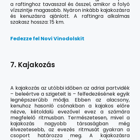
a raftinghoz tavasszal és ősszel, amikor a folyó
vízszintje magasabb. Nyáron inkább kajakozásra
és kenuzásra ajánlott. A raftingra alkalmas
szakasz hossza: 15 km.
Fedezze fel Novi Vinodolskit
7. Kajakozás
A kajakozás az utóbbi időben az adriai partvidék
– beleértve a szigeteit is – felfedezésének egyik
legnépszerűbb módja. Ebben az alacsony,
kenuhoz hasonló csónakban a kajakos előre
nézve, kétoldalú evezővel evez a számára
megfelelő ritmusban. Természetesen, mivel a
kajakozás nagyobb társaságban még
élvezetesebb, az evezés ritmusát gyakran a
csoport határozza meg. A kajakozásra