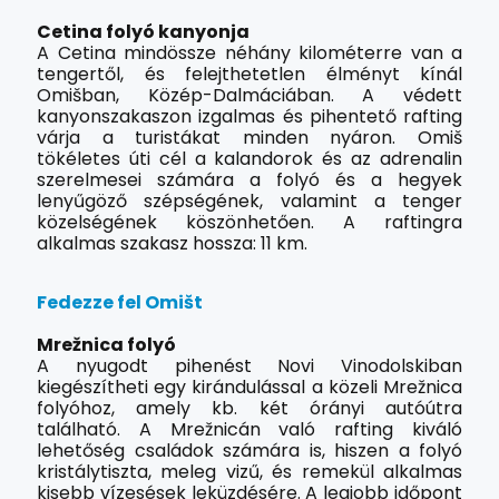
Cetina folyó kanyonja
A Cetina mindössze néhány kilométerre van a
tengertől, és felejthetetlen élményt kínál
Omišban, Közép-Dalmáciában. A védett
kanyonszakaszon izgalmas és pihentető rafting
várja a turistákat minden nyáron. Omiš
tökéletes úti cél a kalandorok és az adrenalin
szerelmesei számára a folyó és a hegyek
lenyűgöző szépségének, valamint a tenger
közelségének köszönhetően. A raftingra
alkalmas szakasz hossza: 11 km.
Fedezze fel Omišt
Mrežnica folyó
A nyugodt pihenést Novi Vinodolskiban
kiegészítheti egy kirándulással a közeli Mrežnica
folyóhoz, amely kb. két órányi autóútra
található. A Mrežnicán való rafting kiváló
lehetőség családok számára is, hiszen a folyó
kristálytiszta, meleg vizű, és remekül alkalmas
kisebb vízesések leküzdésére. A legjobb időpont