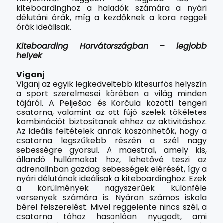
kiteboardinghoz a haladók számára a nyári
délutáni órák, míg a kezdőknek a kora reggeli
órák ideálisak.
Kiteboarding Horvátországban – legjobb
helyek
Viganj
Viganj az egyik legkedveltebb kitesurfös helyszín
a sport szerelmesei körében a világ minden
tájáról. A Pelješac és Korčula közötti tengeri
csatorna, valamint az ott fújó szelek tökéletes
kombinációt biztosítanak ehhez az aktivitáshoz.
Az ideális feltételek annak köszönhetők, hogy a
csatorna legszűkebb részén a szél nagy
sebességre gyorsul. A maestral, amely kis,
állandó hullámokat hoz, lehetővé teszi az
adrenalinban gazdag sebességek elérését, így a
nyári délutánok ideálisak a kiteboardinghoz. Ezek
a körülmények nagyszerűek különféle
versenyek számára is. Nyáron számos iskola
bérel felszerelést. Mivel reggelente nincs szél, a
csatorna tóhoz hasonlóan nyugodt, ami