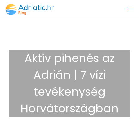
Aktív pihenés az
Adrián | 7 vízi
tevékenység
Horvátországban
2024.11.22.
úti célok