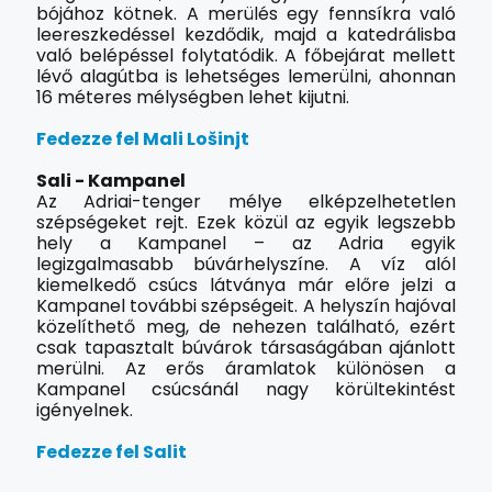
bójához kötnek. A merülés egy fennsíkra való
leereszkedéssel kezdődik, majd a katedrálisba
való belépéssel folytatódik. A főbejárat mellett
lévő alagútba is lehetséges lemerülni, ahonnan
16 méteres mélységben lehet kijutni.
Fedezze fel Mali Lošinjt
Sali - Kampanel
Az Adriai-tenger mélye elképzelhetetlen
szépségeket rejt. Ezek közül az egyik legszebb
hely a Kampanel – az Adria egyik
legizgalmasabb búvárhelyszíne. A víz alól
kiemelkedő csúcs látványa már előre jelzi a
Kampanel további szépségeit. A helyszín hajóval
közelíthető meg, de nehezen található, ezért
csak tapasztalt búvárok társaságában ajánlott
merülni. Az erős áramlatok különösen a
Kampanel csúcsánál nagy körültekintést
igényelnek.
Fedezze fel Salit