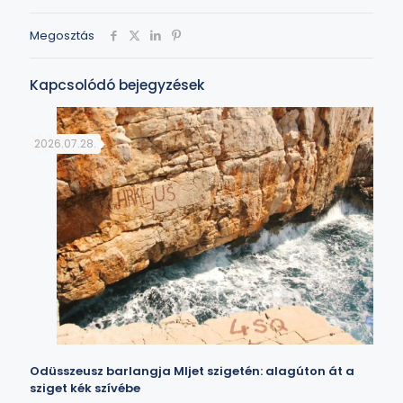
Megosztás
Kapcsolódó bejegyzések
2026.07.28.
Odüsszeusz barlangja Mljet szigetén: alagúton át a
sziget kék szívébe