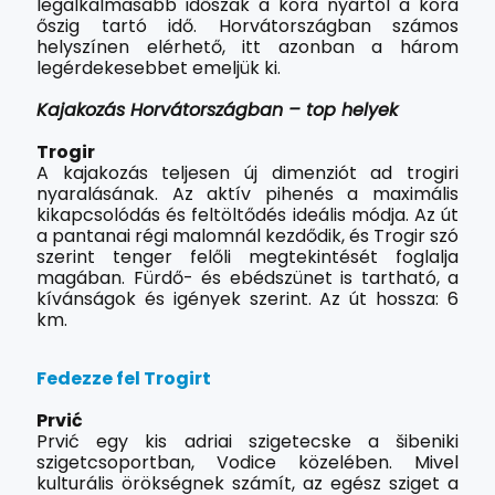
legalkalmasabb időszak a kora nyártól a kora
őszig tartó idő. Horvátországban számos
helyszínen elérhető, itt azonban a három
legérdekesebbet emeljük ki.
Kajakozás Horvátországban – top helyek
Trogir
A kajakozás teljesen új dimenziót ad trogiri
nyaralásának. Az aktív pihenés a maximális
kikapcsolódás és feltöltődés ideális módja. Az út
a pantanai régi malomnál kezdődik, és Trogir szó
szerint tenger felőli megtekintését foglalja
magában. Fürdő- és ebédszünet is tartható, a
kívánságok és igények szerint. Az út hossza: 6
km.
Fedezze fel Trogirt
Prvić
Prvić egy kis adriai szigetecske a šibeniki
szigetcsoportban, Vodice közelében. Mivel
kulturális örökségnek számít, az egész sziget a