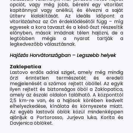
opciót, vagy még jobb, bérelni egy vitorlást
kapitánnyal vagy anélkül, és élvezni a saját
útiterv kialakítását. Az ideális időpont a
vitorlázáshoz az Ön érdeklődésétől függ – míg
egyesek a kora tavaszt és a késő őszt részesítik
előnyben, mások imádnak télen hajózni, de a
legtöbben mégis a nyarat tartják a
legkedvezőbb választásnak.
Hajózás Horvátországban – Legszebb helyek
Zaklopatica
Lastovo erdős adriai sziget, amely még mindig
őrzi érintetlen természetét és eredeti
megjelenését a számos rejtett öböllel. Az egyik
ilyen rejtett és biztonságos öböl a Zaklopatica,
amely az északi oldalon található. A központtól
2,5 km-re van, és a hajósok körében kedvelt
elhelyezkedése, kínálata és környezete miatt.
Az egyéb lastovói öblök közül mindenképpen
ajánljuk a Portorosso, Jurjeva luka, Korita és
Davjenica öblöket.