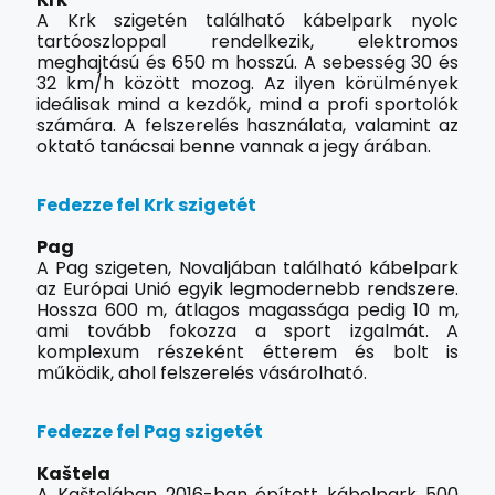
A Krk szigetén található kábelpark nyolc
tartóoszloppal rendelkezik, elektromos
meghajtású és 650 m hosszú. A sebesség 30 és
32 km/h között mozog. Az ilyen körülmények
ideálisak mind a kezdők, mind a profi sportolók
számára. A felszerelés használata, valamint az
oktató tanácsai benne vannak a jegy árában.
Fedezze fel Krk szigetét
Pag
A Pag szigeten, Novaljában található kábelpark
az Európai Unió egyik legmodernebb rendszere.
Hossza 600 m, átlagos magassága pedig 10 m,
ami tovább fokozza a sport izgalmát. A
komplexum részeként étterem és bolt is
működik, ahol felszerelés vásárolható.
Fedezze fel Pag szigetét
Kaštela
A Kaštelában 2016-ban épített kábelpark 500