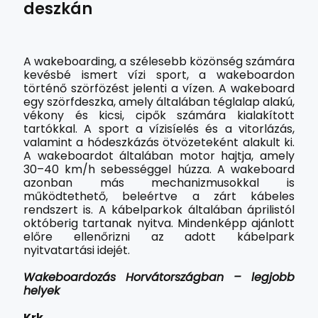
deszkán
A wakeboarding, a szélesebb közönség számára
kevésbé ismert vízi sport, a wakeboardon
történő szörfözést jelenti a vízen. A wakeboard
egy szörfdeszka, amely általában téglalap alakú,
vékony és kicsi, cipők számára kialakított
tartókkal. A sport a vízisíelés és a vitorlázás,
valamint a hódeszkázás ötvözeteként alakult ki.
A wakeboardot általában motor hajtja, amely
30–40 km/h sebességgel húzza. A wakeboard
azonban más mechanizmusokkal is
működtethető, beleértve a zárt kábeles
rendszert is. A kábelparkok általában áprilistól
októberig tartanak nyitva. Mindenképp ajánlott
előre ellenőrizni az adott kábelpark
nyitvatartási idejét.
Wakeboardozás Horvátországban – legjobb
helyek
Krk