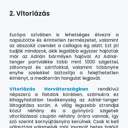
2. Vitorlázás
Európa szívében is lehetséges élvezni a
napsütötte és érintetlen természetet, valamint
az abszolút csendet a csillagos ég alatt. Ezt jól
tudják mindazok, akik legalább egyszer hajóztak
már az Adrián bármilyen hajóval. Az Adriai-
tenger partvidéke több mint 1000 szigettel,
zátonnyal és szirtfokkal, valamint többnyire
enyhe szelekkel biztosítja a felejthetetlen
élményt, a mediterrán hangulat legjavát.
Vitorlázás Horvátországban
rendkívül
népszerű a fiatalok körében, számukra ez
kihagyhatatlan tevékenység az Adriai-tenger
látogatása során. A világ legszebb strandjai
közül néhány és a gyönyörű szigetek
vitorlázással csupán néhány órára vannak, így
szó szerint karnyújtásnyira kerülnek. Csak ki kell
választani valamelyik már javasolt hetes hajóút