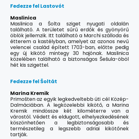
Fedezze fel Lastovót
Maslinica
Maslinica a Šolta sziget nyugati oldalán
található. A területet sűrű erdők és gyönyörű
öblök jellemzik. Itt található a Marchi szálloda és
étterem a kastélyban, amelyet az azonos nevű
velencei család épített 1703-ban, előtte pedig
egy új kikötő mintegy 30 hajónak. Maslinica
közelében található a biztonságos Šešula-öböl
hét kis szigettel.
Fedezze fel Šoltát
Marina Kremik
Primošten az egyik legkedveltebb úti cél Közép-
Dalmáciában. A legközelebbi kikötő, a Marina
Kremik mindössze két kilométerre van a
várostól. Védett és eldugott, elhelyezkedésének
köszönhetően a legbiztonságosabb és
természetileg a legszebb adriai kikötőnek
tartják.