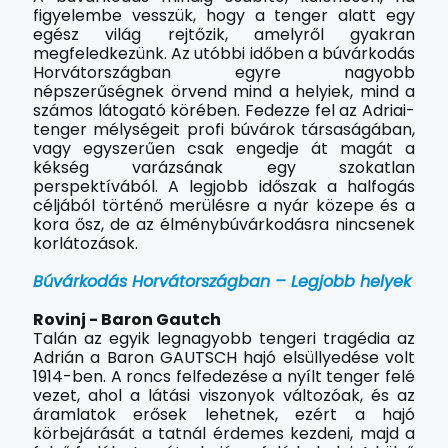
figyelembe vesszük, hogy a tenger alatt egy
egész világ rejtőzik, amelyről gyakran
megfeledkezünk. Az utóbbi időben a búvárkodás
Horvátországban egyre nagyobb
népszerűségnek örvend mind a helyiek, mind a
számos látogató körében. Fedezze fel az Adriai-
tenger mélységeit profi búvárok társaságában,
vagy egyszerűen csak engedje át magát a
kékség varázsának egy szokatlan
perspektívából. A legjobb időszak a halfogás
céljából történő merülésre a nyár közepe és a
kora ősz, de az élménybúvárkodásra nincsenek
korlátozások.
Búvárkodás Horvátországban – Legjobb helyek
Rovinj - Baron Gautch
Talán az egyik legnagyobb tengeri tragédia az
Adrián a Baron GAUTSCH hajó elsüllyedése volt
1914-ben. A roncs felfedezése a nyílt tenger felé
vezet, ahol a látási viszonyok változóak, és az
áramlatok erősek lehetnek, ezért a hajó
körbejárását a tatnál érdemes kezdeni, majd a