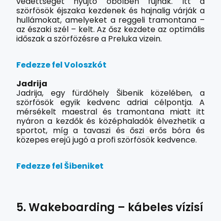
védettséget nyújtó öbölben fújnak. Itt a
szörfösök éjszaka kezdenek és hajnalig várják a
hullámokat, amelyeket a reggeli tramontana –
az északi szél – kelt. Az ősz kezdete az optimális
időszak a szörfözésre a Preluka vizein.
Fedezze fel Voloszkót
Jadrija
Jadrija, egy fürdőhely Šibenik közelében, a
szörfösök egyik kedvenc adriai célpontja. A
mérsékelt maestral és tramontana miatt itt
nyáron a kezdők és középhaladók élvezhetik a
sportot, míg a tavaszi és őszi erős bóra és
közepes erejű jugó a profi szörfösök kedvence.
Fedezze fel Šibeniket
5. Wakeboarding – kábeles vízisí