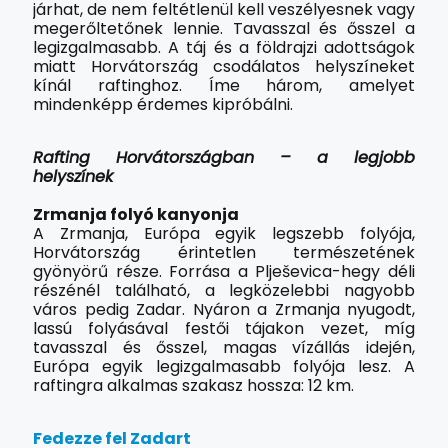
járhat, de nem feltétlenül kell veszélyesnek vagy
megerőltetőnek lennie. Tavasszal és ősszel a
legizgalmasabb. A táj és a földrajzi adottságok
miatt Horvátország csodálatos helyszíneket
kínál raftinghoz. Íme három, amelyet
mindenképp érdemes kipróbálni.
Rafting Horvátországban – a legjobb
helyszínek
Zrmanja folyó kanyonja
A Zrmanja, Európa egyik legszebb folyója,
Horvátország érintetlen természetének
gyönyörű része. Forrása a Plješevica-hegy déli
részénél található, a legközelebbi nagyobb
város pedig Zadar. Nyáron a Zrmanja nyugodt,
lassú folyásával festői tájakon vezet, míg
tavasszal és ősszel, magas vízállás idején,
Európa egyik legizgalmasabb folyója lesz. A
raftingra alkalmas szakasz hossza: 12 km.
Fedezze fel Zadart