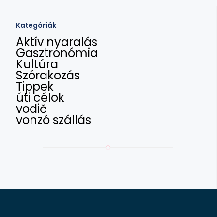
Kategóriák
Aktív nyaralás
Gasztronómia
Kultúra
Szórakozás
Tippek
úti célok
vodič
vonzó szállás