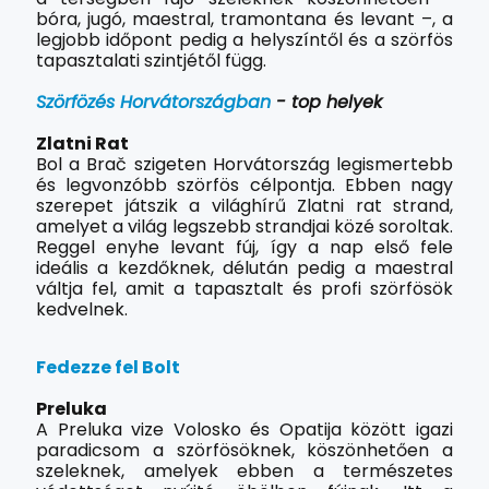
bóra, jugó, maestral, tramontana és levant –, a
legjobb időpont pedig a helyszíntől és a szörfös
tapasztalati szintjétől függ.
Szörfözés Horvátországban
- top helyek
Zlatni Rat
Bol a Brač szigeten Horvátország legismertebb
és legvonzóbb szörfös célpontja. Ebben nagy
szerepet játszik a világhírű Zlatni rat strand,
amelyet a világ legszebb strandjai közé soroltak.
Reggel enyhe levant fúj, így a nap első fele
ideális a kezdőknek, délután pedig a maestral
váltja fel, amit a tapasztalt és profi szörfösök
kedvelnek.
Fedezze fel Bolt
Preluka
A Preluka vize Volosko és Opatija között igazi
paradicsom a szörfösöknek, köszönhetően a
szeleknek, amelyek ebben a természetes