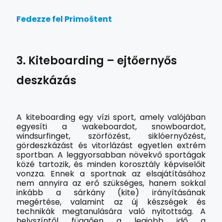
Fedezze fel Primoštent
3. Kiteboarding – ejtőernyős
deszkázás
A kiteboarding egy vízi sport, amely valójában
egyesíti a wakeboardot, snowboardot,
windsurfinget, szörfözést, siklóernyőzést,
gördeszkázást és vitorlázást egyetlen extrém
sportban. A leggyorsabban növekvő sportágak
közé tartozik, és minden korosztály képviselőit
vonzza. Ennek a sportnak az elsajátításához
nem annyira az erő szükséges, hanem sokkal
inkább a sárkány (kite) irányításának
megértése, valamint az új készségek és
technikák megtanulására való nyitottság. A
helyszíntől függően a legjobb idő a