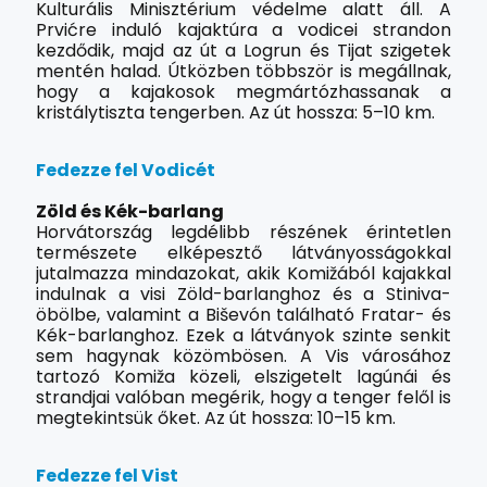
Kulturális Minisztérium védelme alatt áll. A
Prvićre induló kajaktúra a vodicei strandon
kezdődik, majd az út a Logrun és Tijat szigetek
mentén halad. Útközben többször is megállnak,
hogy a kajakosok megmártózhassanak a
kristálytiszta tengerben. Az út hossza: 5–10 km.
Fedezze fel Vodicét
Zöld és Kék-barlang
Horvátország legdélibb részének érintetlen
természete elképesztő látványosságokkal
jutalmazza mindazokat, akik Komižából kajakkal
indulnak a visi Zöld-barlanghoz és a Stiniva-
öbölbe, valamint a Biševón található Fratar- és
Kék-barlanghoz. Ezek a látványok szinte senkit
sem hagynak közömbösen. A Vis városához
tartozó Komiža közeli, elszigetelt lagúnái és
strandjai valóban megérik, hogy a tenger felől is
megtekintsük őket. Az út hossza: 10–15 km.
Fedezze fel Vist