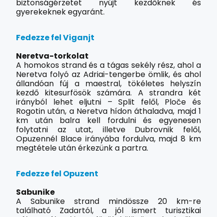
biztonságérzetet nyújt kezdőknek és
gyerekeknek egyaránt.
Fedezze fel Viganjt
Neretva-torkolat
A homokos strand és a tágas sekély rész, ahol a
Neretva folyó az Adriai-tengerbe ömlik, és ahol
állandóan fúj a maestral, tökéletes helyszín
kezdő kitesurfösök számára. A strandra két
irányból lehet eljutni – Split felől, Ploče és
Rogotin után, a Neretva hídon áthaladva, majd 1
km után balra kell fordulni és egyenesen
folytatni az utat, illetve Dubrovnik felől,
Opuzennél Blace irányába fordulva, majd 8 km
megtétele után érkezünk a partra.
Fedezze fel Opuzent
Sabunike
A Sabunike strand mindössze 20 km-re
található Zadartól, a jól ismert turisztikai