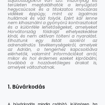
sajátosságokról van szó. Viszonylag kis
területen megtalálhatók a lenyűgöző
hegycsúcsok és a titokzatos mocsaras
vidékek éppúgy, mint az izgalmas
hullámok és vad folyók. Ezért kár lenne
nem kihasználni a gyönyörű kontrasztokat
és a különféle lehetőségeket, amelyeket
Horvátország földrajzi elhelyezkedése
kínál, és nem aktívan tölteni a nyaralást.
Elhoztunk egy listát azokról az
adrenalindús tevékenységekről, amelyek
az Adrián, a tengerhez kapcsolódva
elérhetők, valamint információkat arról,
mikor és hol érdemes ezeket kipróbálni,
továbbá a hozzávetőleges árakat is,
amelyek változhatnak.
1. Búvárkodás
A búvárkodás mindig csábító, különösen, ha