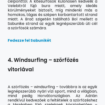
célponttól. A kitesurfösök különösen kedvelik a
Velebitről fújó bura miatt, amely ideális
körülményeket biztosít, míg mindenki más a
homokos, tágas és szépen karbantartott strand
miatt. A Brač szigetén található Bol mellett a
Sabunike strand az egyik legnépszerűbb úti cél
a szörfösök számára.
Fedezze fel Sabunikét
4. Windsurfing – szörfözés
vitorlával
A szörfözés – windsurfing – továbbra is az egyik
legnépszerűbb nyári vízi sport, mind a világban,
mind pedig Horvátországban. Az Adrián
rendkívül kedvezőek a feltételek a szörfözéshez
a térségben fújó szeleknek köszönhetően –