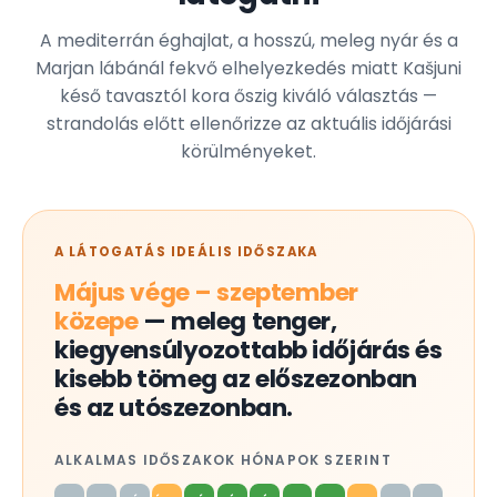
A mediterrán éghajlat, a hosszú, meleg nyár és a
Marjan lábánál fekvő elhelyezkedés miatt Kašjuni
késő tavasztól kora őszig kiváló választás —
strandolás előtt ellenőrizze az aktuális időjárási
körülményeket.
A LÁTOGATÁS IDEÁLIS IDŐSZAKA
Május vége – szeptember
közepe
— meleg tenger,
kiegyensúlyozottabb időjárás és
kisebb tömeg az előszezonban
és az utószezonban.
ALKALMAS IDŐSZAKOK HÓNAPOK SZERINT