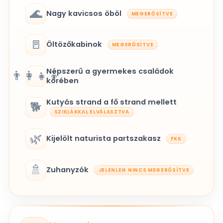
🌊
Nagy kavicsos öböl
MEGERŐSÍTVE
🚪
Öltözőkabinok
MEGERŐSÍTVE
Népszerű a gyermekes családok
👨‍👩‍👧‍👦
körében
Kutyás strand a fő strand mellett
🐕
SZIKLÁKKAL ELVÁLASZTVA
🌿
Kijelölt naturista partszakasz
FKK
🚿
Zuhanyzók
JELENLEG NINCS MEGERŐSÍTVE