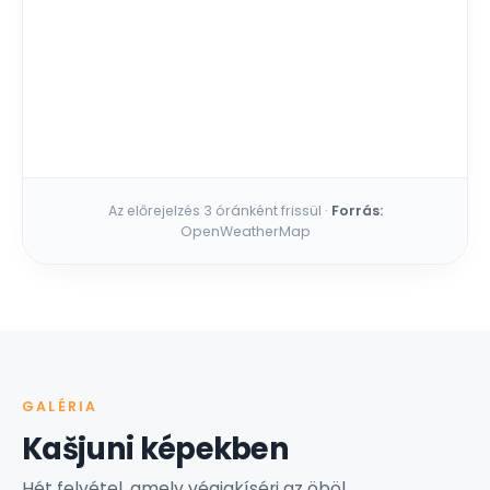
Az előrejelzés 3 óránként frissül ·
Forrás:
OpenWeatherMap
GALÉRIA
Kašjuni képekben
Hét felvétel, amely végigkíséri az öböl