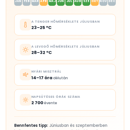
JAN
FEB
MÁR
ÁPR
MÁJ
JÚN
JÚL
AUG
SZE
OKT
NOV
DEC
A TENGER HŐMÉRSÉKLETE JÚLIUSBAN
23–25 °C
A LEVEGŐ HŐMÉRSÉKLETE JÚLIUSBAN
28–32 °C
NYÁRI MISZTRÁL
14–17 óra
délután
NAPSÜTÉSES ÓRÁK SZÁMA
2 700
évente
Bennfentes tipp:
Júniusban és szeptemberben