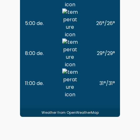
5:00 de.
26
°
/
26
°
8:00 de.
29
°
/
29
°
11:00 de.
31
°
/
31
°
Weather from OpenWeatherMap