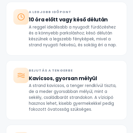
A LEGJOBB IDŐPONT
10 óra előtt vagy késő délután
A reggel ideálisabb a nyugodt fürdőzéshez
és a könnyebb parkoláshoz; késő délután
készülnek a legszebb fényképek, mivel a
strand nyugati fekvésű, és sokáig éri a nap.
BEJUTÁS A TENGERBE
Kavicsos, gyorsan mélyül
A strand kavicsos, a tenger rendkívül tiszta,
de a meder gyorsabban mélyül, mint a
sekély, családbarát strandokon. A vízicipő
hasznos lehet, kisebb gyermekekkel pedig
fokozott óvatosság szükséges.