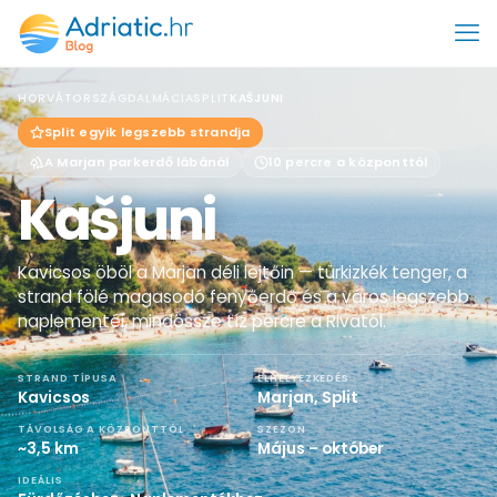
HORVÁTORSZÁG
DALMÁCIA
SPLIT
KAŠJUNI
Split egyik legszebb strandja
A Marjan parkerdő lábánál
10 percre a központtól
Kašjuni
Kavicsos öböl a Marjan déli lejtőin — türkizkék tenger, a
strand fölé magasodó fenyőerdő és a város legszebb
naplementéi, mindössze tíz percre a Rivától.
STRAND TÍPUSA
ELHELYEZKEDÉS
Kavicsos
Marjan, Split
TÁVOLSÁG A KÖZPONTTÓL
SZEZON
~3,5 km
Május – október
IDEÁLIS