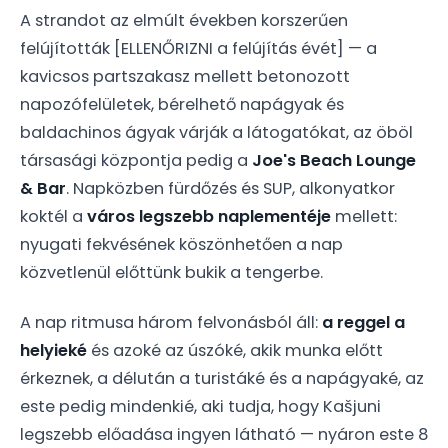
A strandot az elmúlt években korszerűen
felújították
[ELLENŐRIZNI a felújítás évét]
— a
kavicsos partszakasz mellett betonozott
napozófelületek, bérelhető napágyak és
baldachinos ágyak várják a látogatókat, az öböl
társasági központja pedig a
Joe's Beach Lounge
& Bar
. Napközben fürdőzés és SUP, alkonyatkor
koktél a
város legszebb naplementéje
mellett:
nyugati fekvésének köszönhetően a nap
közvetlenül előttünk bukik a tengerbe.
A nap ritmusa három felvonásból áll:
a reggel a
helyieké
és azoké az úszóké, akik munka előtt
érkeznek, a délután a turistáké és a napágyaké, az
este pedig mindenkié, aki tudja, hogy Kašjuni
legszebb előadása ingyen látható — nyáron este 8