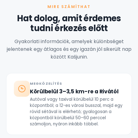
MIRE SZÁMÍTHAT
Hat dolog, amit érdemes
tudni érkezés előtt
Gyakorlati információk, amelyek különbséget
jelentenek egy átlagos és egy igazán jól sikerült nap
között Kašjunin.
MEGKÖZELÍTÉS
Körülbelül 3–3,5 km-re a Rivától
Autóval vagy taxival körülbelül 10 perc a
központból; a 12-es városi busszal, majd egy
rövid sétával is elérhető; gyalogosan a
központból körülbelül 50–60 perccel
számoljon, nyáron inkább többel.