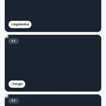
Légifelvétel
02
Tenger
03