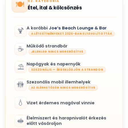
02. KATEGÓRIA
🍽️
Étel, ital & kölcsönzés
A korábbi
Joe’s Beach Lounge & Bar
🍹
A LÉTESÍTMÉNYEKET 2026-BAN ELTÁVOLÍTOTTÁK
Működő strandbár
☕
JELENLEG NINCS MEGERŐSÍTVE
Napágyak és napernyők
⛱️
SZEZONÁLIS — ÉRDEKLŐDJÖN A STRANDON
Szezonális mobil illemhelyek
🚻
AZ ELÉRHETŐSÉG NINCS MEGERŐSÍTVE
💧
Vizet érdemes magával vinnie
Élelmiszert és harapnivalót érkezés
🥪
előtt vásároljon