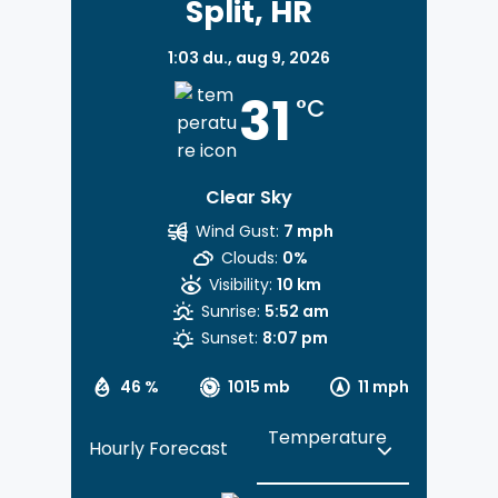
Split, HR
1:03 du.,
aug 9, 2026
31
°C
Clear Sky
Wind Gust:
7 mph
Clouds:
0%
Visibility:
10 km
Sunrise:
5:52 am
Sunset:
8:07 pm
46 %
1015 mb
11 mph
Hourly Forecast