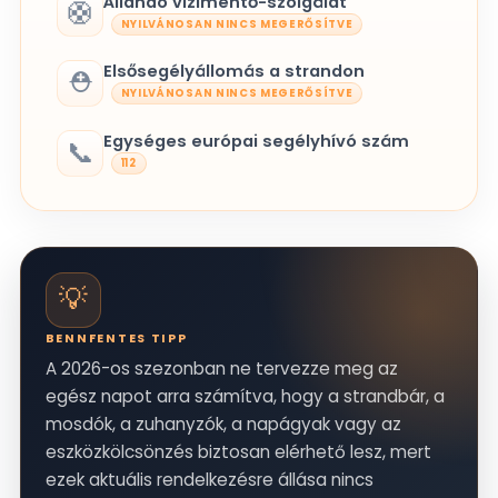
Állandó vízimentő-szolgálat
🛟
NYILVÁNOSAN NINCS MEGERŐSÍTVE
Elsősegélyállomás a strandon
⛑️
NYILVÁNOSAN NINCS MEGERŐSÍTVE
Egységes európai segélyhívó szám
📞
112
💡
BENNFENTES TIPP
A 2026-os szezonban ne tervezze meg az
egész napot arra számítva, hogy a strandbár, a
mosdók, a zuhanyzók, a napágyak vagy az
eszközkölcsönzés biztosan elérhető lesz, mert
ezek aktuális rendelkezésre állása nincs