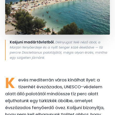
Kašjuni madártávlatból.
Délnyugat felé néző öböl, a
Marjan fenyőerdeje és a nyílt tenger közé ékelődve — tíz
percre Diocletianus palotájától, mégis olyan érzés, mintha
egy szigeten járnánk.
K
evés mediterrán város kínálhat ilyet: a
tizenhét évszázados, UNESCO-védelem
alatt álló palotától mindössze tíz perc alatt
eljuthatunk egy türkizkék öbölbe, amelyet
évszázados fenyőerdő övez. Kašjuni bizonyítja,
hogy nem kell elhagynunk Splitet ahhoz, hogy