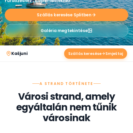
Fürdőzéshez · Naplementékhez
Szállás keresése Splitben
Galéria megtekintése
Kašjuni
Szállás keresése
A STRAND TÖRTÉNETE
Városi strand, amely
egyáltalán nem tűnik
városinak