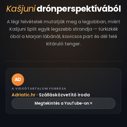
Kašjuni
drónperspektívából
A légi felvételek mutatják meg a legjobban, miért
Kašjuni Split egyik legszebb strandja — türkizkék
öböl a Marjan lábánál, kavicsos part és dél felé
KIEMELT · 4K DRÓNFELVÉTEL
kitáruló tenger.
Kašjuni — türkizkék öböl a Marjan lábánál
0:17
4K
AD
A VIDEÓTARTALOM FORRÁSA
Adriatic.hr
· Szállásközvetítő iroda
Megtekintés a YouTube-on