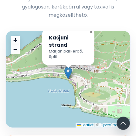
gyalogosan, kerékpárral vagy taxival is
megközelíthető.
×
Kašjuni
+
strand
−
Marjan parkerdő,
Split
Leaflet
|
©
OpenStreetMap