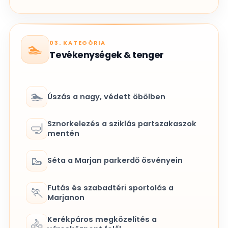
03. KATEGÓRIA
🏊
Tevékenységek & tenger
🏊
Úszás a nagy, védett öbölben
Sznorkelezés a sziklás partszakaszok
🤿
mentén
🥾
Séta a Marjan parkerdő ösvényein
Futás és szabadtéri sportolás a
🏃
Marjanon
Kerékpáros megközelítés a
🚴