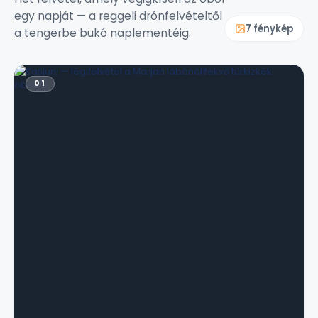
egy napját — a reggeli drónfelvételtől
7 fénykép
a tengerbe bukó naplementéig.
01