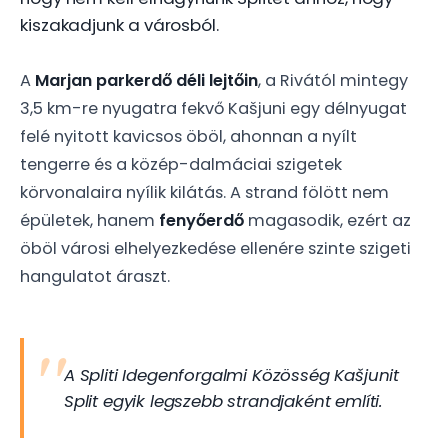
kiszakadjunk a városból.
A
Marjan parkerdő déli lejtőin
, a Rivától mintegy
3,5 km-re nyugatra fekvő Kašjuni egy délnyugat
felé nyitott kavicsos öböl, ahonnan a nyílt
tengerre és a közép-dalmáciai szigetek
körvonalaira nyílik kilátás. A strand fölött nem
épületek, hanem
fenyőerdő
magasodik, ezért az
öböl városi elhelyezkedése ellenére szinte szigeti
hangulatot áraszt.
A Spliti Idegenforgalmi Közösség Kašjunit
Split egyik legszebb strandjaként említi.