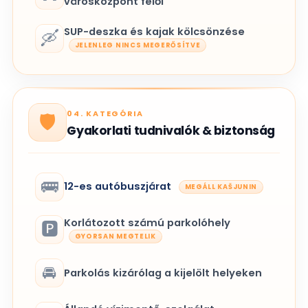
városközpont felől
SUP-deszka és kajak kölcsönzése
🛶
JELENLEG NINCS MEGERŐSÍTVE
04. KATEGÓRIA
🛡️
Gyakorlati tudnivalók & biztonság
🚌
12-es autóbuszjárat
MEGÁLL KAŠJUNIN
Korlátozott számú parkolóhely
🅿️
GYORSAN MEGTELIK
🚘
Parkolás kizárólag a kijelölt helyeken