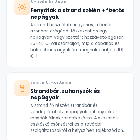
ÁRNYÉK ÉS ÁRAK
Fenyőfák a strand szélén + fizetős
napágyak
A strand használata ingyenes, a bérlés
azonban drágább: főszezonban egy
napágyért vagy szettért hozzávetőlegesen
35–45 €-val számoljon, míg a cabanák és
baldachinos ágyak ára meghaladhatja a 100
€-t.
SZOLGÁLTATÁSOK
Strandbár, zuhanyzók és
napágyak
A strand fő részén strandbár és
vendéglátóhely, napágyak, zuhanyzók és
mosdók állnak rendelkezésre. A szezonális
eszközkölcsönzésről és a további
szolgáltatásokról a helyszínen tájékozódjon.