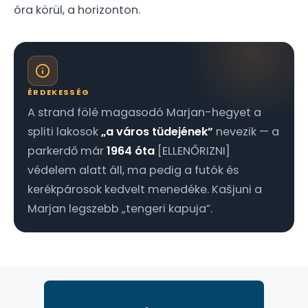
óra körül, a horizonton.
ÉRDEKESSÉG
A strand fölé magasodó Marjan-hegyet a
spliti lakosok
„a város tüdejének”
nevezik — a
parkerdő már
1964 óta
[ELLENŐRIZNI]
védelem alatt áll, ma pedig a futók és
kerékpárosok kedvelt menedéke. Kašjuni a
Marjan legszebb „tengeri kapuja”.