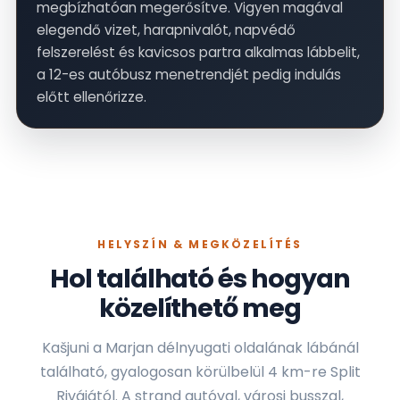
megbízhatóan megerősítve. Vigyen magával
elegendő vizet, harapnivalót, napvédő
felszerelést és kavicsos partra alkalmas lábbelit,
a 12-es autóbusz menetrendjét pedig indulás
előtt ellenőrizze.
HELYSZÍN & MEGKÖZELÍTÉS
Hol található és hogyan
közelíthető meg
Kašjuni a Marjan délnyugati oldalának lábánál
található, gyalogosan körülbelül 4 km-re Split
Rivájától. A strand autóval, városi busszal,