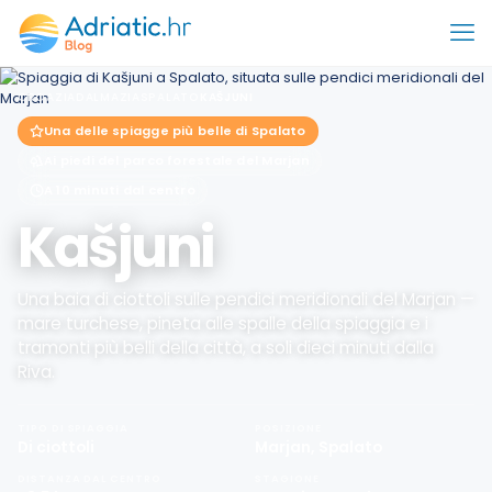
CROAZIA
DALMAZIA
SPALATO
KAŠJUNI
Una delle spiagge più belle di Spalato
Ai piedi del parco forestale del Marjan
A 10 minuti dal centro
Kašjuni
Una baia di ciottoli sulle pendici meridionali del Marjan —
mare turchese, pineta alle spalle della spiaggia e i
tramonti più belli della città, a soli dieci minuti dalla
Riva.
TIPO DI SPIAGGIA
POSIZIONE
Di ciottoli
Marjan, Spalato
DISTANZA DAL CENTRO
STAGIONE