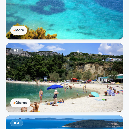
Mare
03
Giorno
04