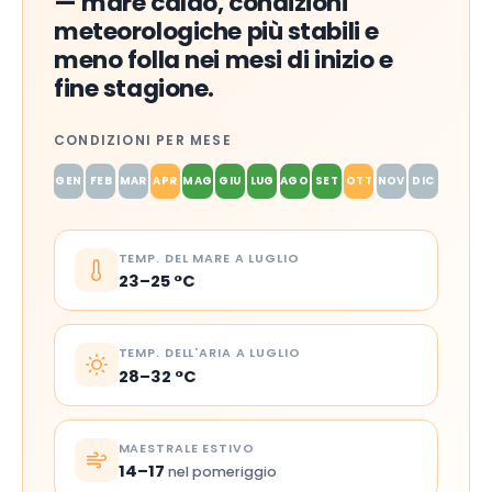
— mare caldo, condizioni
meteorologiche più stabili e
meno folla nei mesi di inizio e
fine stagione.
CONDIZIONI PER MESE
GEN
FEB
MAR
APR
MAG
GIU
LUG
AGO
SET
OTT
NOV
DIC
TEMP. DEL MARE A LUGLIO
23–25 °C
TEMP. DELL'ARIA A LUGLIO
28–32 °C
MAESTRALE ESTIVO
14–17
nel pomeriggio