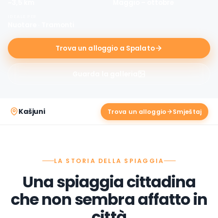
~3,5 km
Maggio – ottobre
IDEALE PER
Nuotare · Tramonti
Trova un alloggio a Spalato
Guarda la galleria
Kašjuni
Trova un alloggio
LA STORIA DELLA SPIAGGIA
Una spiaggia cittadina
che non sembra affatto in
città