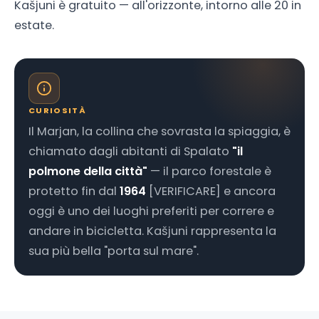
Kašjuni è gratuito — all'orizzonte, intorno alle 20 in
estate.
CURIOSITÀ
Il Marjan, la collina che sovrasta la spiaggia, è
chiamato dagli abitanti di Spalato
"il
polmone della città"
— il parco forestale è
protetto fin dal
1964
[VERIFICARE] e ancora
oggi è uno dei luoghi preferiti per correre e
andare in bicicletta. Kašjuni rappresenta la
sua più bella "porta sul mare".