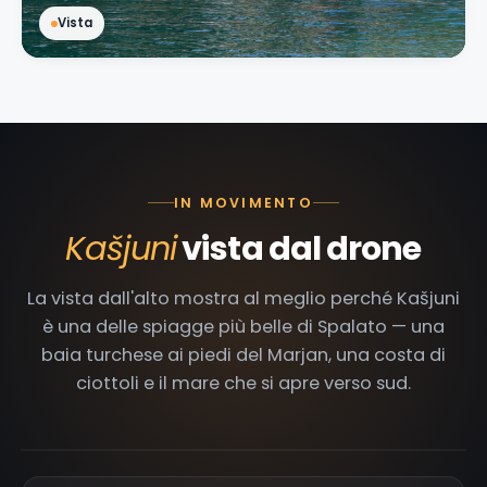
Vista
IN MOVIMENTO
Kašjuni
vista dal drone
La vista dall'alto mostra al meglio perché Kašjuni
è una delle spiagge più belle di Spalato — una
baia turchese ai piedi del Marjan, una costa di
IN PRIMO PIANO · DRONE 4K
ciottoli e il mare che si apre verso sud.
Kašjuni — baia turchese ai piedi del Marjan
0:17
4K