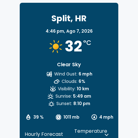
Split, HR
4:46 pm,
Ago 7, 2026
32
°C
Clear Sky
Wind Gust:
6 mph
Clouds:
6%
Visibility:
10 km
Sunrise:
5:49 am
Sunset:
8:10 pm
39 %
1011 mb
4 mph
Hourly Forecast