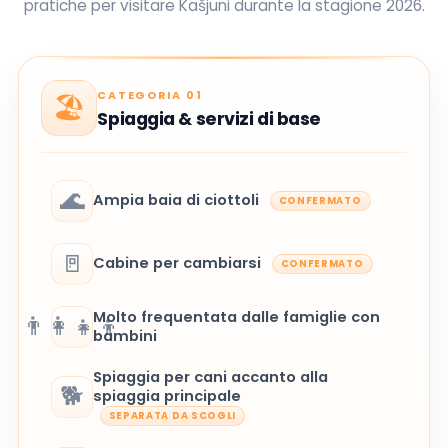
pratiche per visitare Kašjuni durante la stagione 2026.
CATEGORIA 01
🏖️
Spiaggia & servizi di base
🌊
Ampia baia di ciottoli
CONFERMATO
🚪
Cabine per cambiarsi
CONFERMATO
Molto frequentata dalle famiglie con
👨‍👩‍👧‍👦
bambini
Spiaggia per cani accanto alla
🐕
spiaggia principale
SEPARATA DA SCOGLI