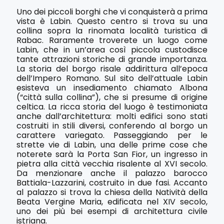
Uno dei piccoli borghi che vi conquisterà a prima
vista è Labin. Questo centro si trova su una
collina sopra la rinomata località turistica di
Rabac. Raramente troverete un luogo come
Labin, che in un’area così piccola custodisce
tante attrazioni storiche di grande importanza.
La storia del borgo risale addirittura all’epoca
dell’Impero Romano. Sul sito dell’attuale Labin
esisteva un insediamento chiamato Albona
(“città sulla collina”), che si presume di origine
celtica. La ricca storia del luogo è testimoniata
anche dall’architettura: molti edifici sono stati
costruiti in stili diversi, conferendo al borgo un
carattere variegato. Passeggiando per le
strette vie di Labin, una delle prime cose che
noterete sarà la Porta San Fior, un ingresso in
pietra alla città vecchia risalente al XVI secolo.
Da menzionare anche il palazzo barocco
Battiala-Lazzarini, costruito in due fasi. Accanto
al palazzo si trova la chiesa della Natività della
Beata Vergine Maria, edificata nel XIV secolo,
uno dei più bei esempi di architettura civile
istriana.