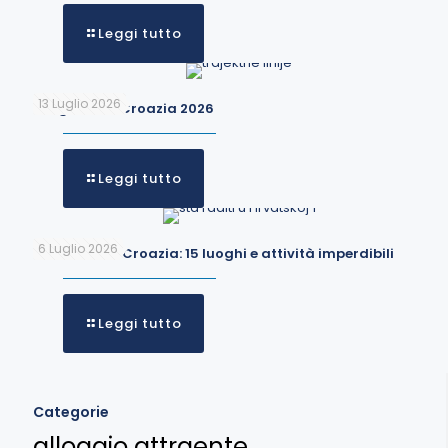
Leggi tutto
13 Luglio 2026
Traghetti in Croazia 2026
Leggi tutto
6 Luglio 2026
Cosa fare in Croazia: 15 luoghi e attività imperdibili
Leggi tutto
Categorie
alloggio attraente