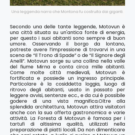
Una leggenda narra che Montona fu costruita dai giganti.
Secondo una delle tante leggende, Motovun è
una città situata su un'antica fonte di energia,
per questo i suoi abitanti sono sempre di buon
umore. Osservando il borgo da lontano,
potreste avere l’impressione di trovarvi in una
scena de “Il Trono di Spade” o de “Il Signore degli
Anelli”. Motovun sorge su una collina nella valle
del fiume Mirna e conta circa mille abitanti.
Come molte città medievali, Motovun è
fortificata e possiede un ingresso principale.
Particolare è la cosiddetta loggia, luogo di
ritrovo degli abitanti, usato in passato per
leggere avvisi, sentenze ecc., e da cui è possibile
godere di una vista magnifica.Oltre alla
splendida architettura, Motovun attira visitatori
anche con la sua offerta gastronomica e varie
attività. La Foresta di Motovun è famosa per i
tartufi di altissima qualità, utilizzati nella
preparazione di piatti locali. Da non dimenticare