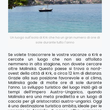
Un luogo sull'isola di Krk che ha un gran numero di ore di
sole durante tutto l'anno
Se volete trascorrere le vostre vacanze a Krk e
cercate un luogo che non sia affollato
nemmeno in alta stagione, non dovete cercare
oltre Malinska. Questo paese si trova a nord-
ovest della città di Krk, a circa 12 km di distanza.
Grazie alla sua posizione favorevole e al clima,
Malinska gode di molte ore di sole durante
l’anno. Lo sviluppo turistico del luogo iniziò già ai
tempi dell’Impero Austro-Ungarico, quando
Malinska era una meta prediletta e un luogo di
caccia per gli aristocratici austro-ungarici. Oggi
è una destinazione turistica ambita, ideale per le