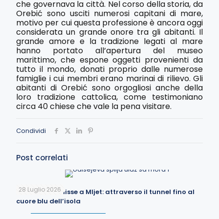
che governava la città. Nel corso della storia, da
Orebić sono usciti numerosi capitani di mare,
motivo per cui questa professione è ancora oggi
considerata un grande onore tra gli abitanti. Il
grande amore e la tradizione legati al mare
hanno portato all’apertura del museo
marittimo, che espone oggetti provenienti da
tutto il mondo, donati proprio dalle numerose
famiglie i cui membri erano marinai di rilievo. Gli
abitanti di Orebić sono orgogliosi anche della
loro tradizione cattolica, come testimoniano
circa 40 chiese che vale la pena visitare.
Condividi
Post correlati
28 Luglio 2026
La Grotta di Ulisse a Mljet: attraverso il tunnel fino al
cuore blu dell’isola