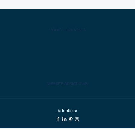
VODIČ - HRVATSKA
WEBSITE ADRIATIC.HR
Adriatic.hr