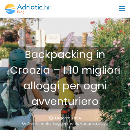
Backpacking in
Croazia – I 10 migliori
alloggi per ogni
avventuriero
8 Agosto 2024
Divertimento
,
Suggerimenti
,
Vacanza attiva