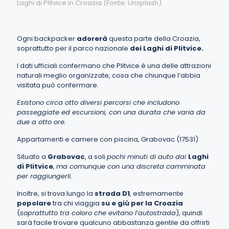
Laghi di Plitvice in Croazia (Fonte: Unsplash)
Ogni backpacker
adorerà
questa parte della Croazia,
soprattutto per il parco nazionale
dei Laghi di Plitvice.
I dati ufficiali confermano che
Plitvice
è una delle attrazioni
naturali meglio organizzate, cosa che chiunque l’abbia
visitata può confermare.
Esistono circa otto diversi percorsi che includono
passeggiate ed escursioni, con una durata che varia da
due a otto ore.
Appartamenti e camere con piscina, Grabovac (17531)
Situato a
Grabovac
, a soli
pochi minuti di auto dai
Laghi
di Plitvice
,
ma comunque con una discreta camminata
per raggiungerli.
Inoltre, si trova lungo la
strada D1
, estremamente
popolare
tra chi viaggia
su e giù per la Croazia
(
soprattutto tra coloro che evitano l’autostrada
), quindi
sarà facile trovare qualcuno abbastanza gentile da offrirti