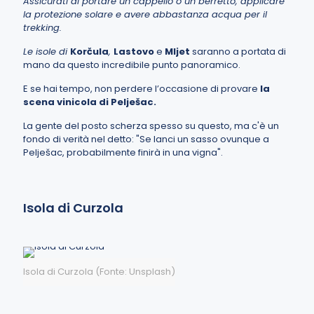
Assicurati di portare un cappello o un berretto, applicare
la protezione solare e avere abbastanza acqua per il
trekking.
Le isole di
Korčula
,
Lastovo
e
Mljet
saranno a portata di
mano da questo incredibile punto panoramico.
E se hai tempo, non perdere l’occasione di provare
la
scena vinicola di Pelješac.
La gente del posto scherza spesso su questo, ma c'è un
fondo di verità nel detto: "Se lanci un sasso ovunque a
Pelješac, probabilmente finirà in una vigna".
Isola di Curzola
Isola di Curzola (Fonte: Unsplash)