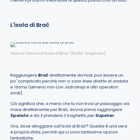
mente il profumo inebriante di questa pianta così amata!
L'isola di Brač
Vidova Gora sull'isola di Brač (Fonte: Unsplash)
Raggiungere
Brač
direttamente da Hvar può essere un
po' complicato perché
non ci sono linee dirette di andata
e ritorno
(almeno non con Jadrolinija e altri operatori
simili)
.
Ciò significa che, a meno che tu non trovi un passaggio via
mare direttamente per Brač, dovrai prima
raggiungere
Spalato
e da lì prendere il traghetto per
Supetar
.
Ora, dove alloggiare sull’isola di Brač? Questa è una vera
e propria sfida, perché qui ci sono tantissime opzioni
fantastiche.