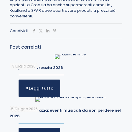
opzioni.
La Croazia ha anche supermercati come Lidl,
Kaufland o SPAR dove puoi trovare prodotti a prezzi più
convenienti.
Condividi
Post correlati
13 Luglio 2026
Traghetti in Croazia 2026
Leggi tutto
5 Giugno 2026
Festival in Croazia: eventi musicali da non perdere nel
2026