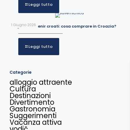
Leggi tutto
1 Giugno 2026
I migliori souvenir croati: cosa comprare in Croazia?
Leggi tutto
Categorie
alloggio attraente
Cultura
Destinazioni
Divertimento
Gastronomia
Suggerimenti
Vacanza attiva
vodič