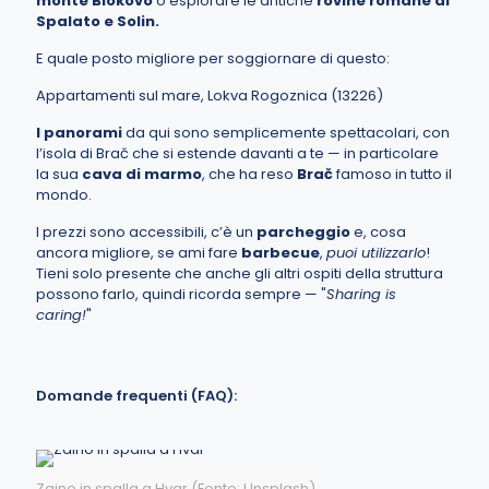
monte Biokovo
o esplorare le antiche
rovine romane di
Spalato e Solin.
E quale posto migliore per soggiornare di questo:
Appartamenti sul mare, Lokva Rogoznica (13226)
I panorami
da qui sono semplicemente spettacolari, con
l’isola di Brač che si estende davanti a te — in particolare
la sua
cava di marmo
, che ha reso
Brač
famoso in tutto il
mondo.
I prezzi sono accessibili, c’è un
parcheggio
e, cosa
ancora migliore, se ami fare
barbecue
,
puoi utilizzarlo
!
Tieni solo presente che anche gli altri ospiti della struttura
possono farlo, quindi ricorda sempre — "
Sharing is
caring!
"
Domande frequenti (FAQ):
Zaino in spalla a Hvar (Fonte: Unsplash)