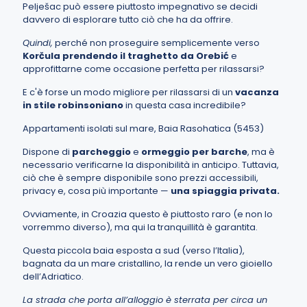
Pelješac può essere piuttosto impegnativo se decidi
davvero di esplorare tutto ciò che ha da offrire.
Quindi,
perché non proseguire semplicemente verso
Korčula
prendendo il traghetto da Orebić
e
approfittarne come occasione perfetta per rilassarsi?
E c'è forse un modo migliore per rilassarsi di un
vacanza
in stile robinsoniano
in questa casa incredibile?
Appartamenti isolati sul mare, Baia Rasohatica (5453)
Dispone di
parcheggio
e
ormeggio per barche
, ma è
necessario verificarne la disponibilità in anticipo. Tuttavia,
ciò che è sempre disponibile sono prezzi accessibili,
privacy e, cosa più importante —
una spiaggia privata.
Ovviamente, in Croazia questo è piuttosto raro (e non lo
vorremmo diverso), ma qui la tranquillità è garantita.
Questa piccola baia esposta a sud (verso l’Italia),
bagnata da un mare cristallino, la rende un vero gioiello
dell’Adriatico.
La strada che porta all’alloggio è sterrata per circa un