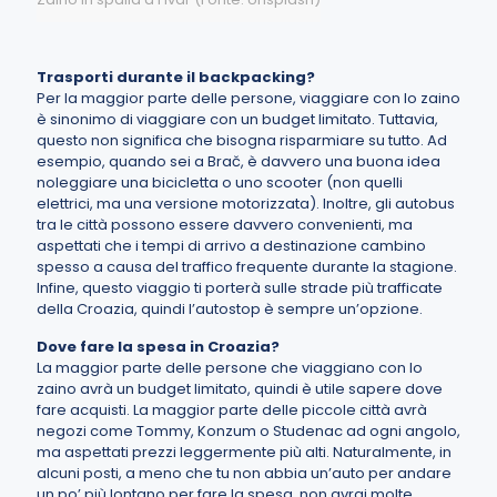
Trasporti durante il backpacking?
Per la maggior parte delle persone, viaggiare con lo zaino
è sinonimo di viaggiare con un budget limitato.
Tuttavia,
questo non significa che bisogna risparmiare su tutto. Ad
esempio, quando sei a Brač, è davvero una buona idea
noleggiare una bicicletta o uno scooter (non quelli
elettrici, ma una versione motorizzata). Inoltre, gli autobus
tra le città possono essere davvero convenienti, ma
aspettati che i tempi di arrivo a destinazione cambino
spesso a causa del traffico frequente durante la stagione.
Infine, questo viaggio ti porterà sulle strade più trafficate
della Croazia, quindi l’autostop è sempre un’opzione.
Dove fare la spesa in Croazia?
La maggior parte delle persone che viaggiano con lo
zaino avrà un budget limitato, quindi è utile sapere dove
fare acquisti. La maggior parte delle piccole città avrà
negozi come Tommy, Konzum o Studenac ad ogni angolo,
ma aspettati prezzi leggermente più alti. Naturalmente, in
alcuni posti, a meno che tu non abbia un’auto per andare
un po’ più lontano per fare la spesa, non avrai molte