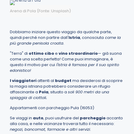
Arena di Pola (Fonte: Unsplash)
Dobbiamo iniziare questo viaggio da qualche parte,
quindi perché non partire dall'
Istria
, conosciuta
come la
più grande penisola croata.
"Terra" di
ottimo cibo
e
vino straordinario
— già suona
come una scelta perfetta! Come puoi immaginare, è
questo il motivo per cui
l'Istria è famosa per il suo spirito
edonistico!
I viaggiatori
attenti al
budget
ma desiderosi di scoprire
la magia istriana potrebbero considerare un rifugio
affascinante a
Pola
, situato a
soli 900 metri da una
spiaggia di ciottoli
.
Appartamenti con parcheggio Pula (16053)
Se viaggi in
auto
, puoi usufruire del
parcheggio
accanto
alla casa, e nelle vicinanze troverai tutto il necessario:
negozi, bancomat, farmacie e altri servizi.