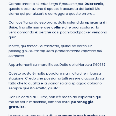
Comodamente
situata lungo il percorso per
Dubrovnik
,
questa destinazione è spesso trascurata dai turisti. Ma
siamo qui per aiutarti a correggere questo errore…
Con così tanto da esplorare, dalla splendida
spiaggia di
Ušće
, fino alle numerose
colline
che puoi scalare... la
vera domanda è: perché così pochi backpacker vengono
qui?
Inoltre,
qui finisce l’autostrada
, quindi se cerchi un
passaggio,
l’autostop sarà probabilmente l’opzione più
semplice.
Appartamenti sul mare Blace, Delta della Neretva (16068)
Questo posto è molto popolare sia in alta che in bassa
stagione. Credo che possiamo tutti essere d'accordo sul
fatto che la qualità e la vicinanza alla spiaggia abbiano
sempre questo effetto, giusto?
Con un cortile di 100 m², non c’è molto da esplorare qui,
ma se sei in macchina, almeno avrai
parcheggio
gratuito.
La casa dispone anche di un
ormeggio per barche
,
ma