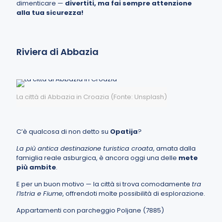
dimenticare —
divertiti, ma fai sempre attenzione
alla tua sicurezza!
Riviera di Abbazia
La città di Abbazia in Croazia (Fonte: Unsplash)
C’è qualcosa di non detto su
Opatija
?
La più antica destinazione turistica croata
, amata dalla
famiglia reale asburgica, è ancora oggi una delle
mete
più ambite
.
E per un buon motivo — la città si trova comodamente
tra
l’Istria e Fiume
, offrendoti molte possibilità di esplorazione.
Appartamenti con parcheggio Poljane (7885)