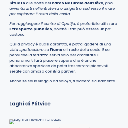
Situato
alle porte del
Parco Naturale dell’Učka
,
puoi
avventurarti nell’entroterra o dirigerti a sud verso il mare
per esplorare il resto della costa.
Per raggiungere il centro di Opatija
, è preferibile utilizzare
il
trasporto pubblico
, poiché il taxi può essere un po’
costoso.
Qui la privacy è quasi garantita, e potrai godere di
una
vista spettacolare su
Fiume
e il resto della costa. E se
pensi che la terrazza serva solo per ammirare il
panorama, ti farà piacere sapere che è anche
abbastanza spaziosa da poter trascorrere piacevoli
serate con amici o con il/la partner.
Anche se sei in viaggio da solo/a, ti piacerà sicuramente.
Laghi di Plitvice