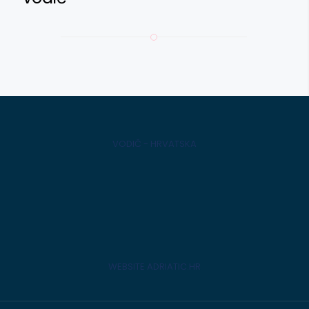
VODIČ - HRVATSKA
WEBSITE ADRIATIC.HR