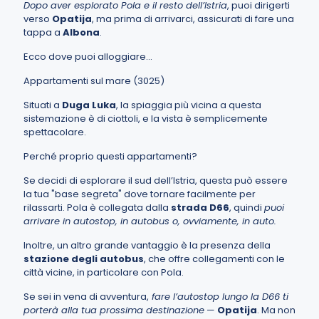
Dopo aver esplorato Pola e il resto dell’Istria
, puoi dirigerti
verso
Opatija
, ma prima di arrivarci, assicurati di fare una
tappa a
Albona
.
Ecco dove puoi alloggiare…
Appartamenti sul mare (3025)
Situati a
Duga Luka
, la spiaggia più vicina a questa
sistemazione è di ciottoli, e la vista è semplicemente
spettacolare.
Perché proprio questi appartamenti?
Se decidi di esplorare il sud dell’Istria, questa può essere
la tua "base segreta" dove tornare facilmente per
rilassarti. Pola è collegata dalla
strada D66
, quindi
puoi
arrivare in autostop, in autobus o, ovviamente, in auto.
Inoltre, un altro grande vantaggio è la presenza della
stazione degli autobus
, che offre collegamenti con le
città vicine, in particolare con Pola.
Se sei in vena di avventura,
fare l’autostop lungo la D66 ti
porterà alla tua prossima destinazione
—
Opatija
. Ma non