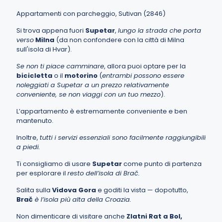
Appartamenti con parcheggio, Sutivan (2846)
Si trova appena fuori
Supetar
,
lungo la strada che porta
verso
Milna
(da non confondere con la città di Milna
sull'isola di Hvar).
Se non ti piace camminare
, allora puoi optare per la
bicicletta
o il
motorino
(
entrambi possono essere
noleggiati a Supetar a un prezzo relativamente
conveniente, se non viaggi con un tuo mezzo
).
L’appartamento è estremamente conveniente e ben
mantenuto.
Inoltre,
tutti i servizi essenziali sono facilmente raggiungibili
a piedi.
Ti consigliamo di usare
Supetar
come punto di partenza
per esplorare il
resto dell’isola di Brač.
Salita sulla
Vidova Gora
e goditi la vista — dopotutto,
Brač
è l’isola più alta della Croazia.
Non dimenticare di visitare anche
Zlatni Rat a Bol
,