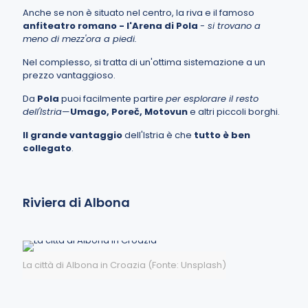
Anche se non è situato nel centro, la riva e il famoso
anfiteatro romano - l'Arena di Pola
-
si trovano a
meno di mezz'ora a piedi.
Nel complesso, si tratta di un'ottima sistemazione a un
prezzo vantaggioso.
Da
Pola
puoi facilmente partire
per esplorare il resto
dell'Istria
—
Umago
,
Poreč
,
Motovun
e altri piccoli borghi.
Il grande vantaggio
dell'Istria è che
tutto è ben
collegato
.
Riviera di Albona
La città di Albona in Croazia (Fonte: Unsplash)