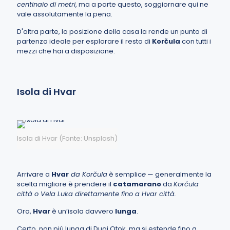
centinaio di metri
, ma a parte questo, soggiornare qui ne
vale assolutamente la pena.
D'altra parte, la posizione della casa la rende un punto di
partenza ideale per esplorare il resto di
Korčula
con tutti i
mezzi che hai a disposizione.
Isola di Hvar
Isola di Hvar (Fonte: Unsplash)
Arrivare a
Hvar
da Korčula
è semplic
e
— generalmente la
scelta migliore è prendere il
catamarano
da
Korčula
città o Vela Luka direttamente fino a Hvar città.
Ora,
Hvar
è un’isola davvero
lunga
.
Certo, non più lunga di Dugi Otok, ma si estende fino a