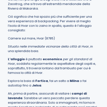
Zaostrog, che si trova all’estremità meridionale della
Riviera di Makarska.
Ciò significa che hai spazio più che sufficiente per una
vera esperienza di backpacking. Per vivere al meglio
l’isola di Hvar con lo zaino in spalla, questo è l’alloggio
consigliato:
Camere sul mare, Hvar (8785)
Situato nelle immediate vicinanze della città di Hvar
, in
una splendida baia.
L’alloggio
è piuttosto
economico
per gli standard di
Hvar
, soddisfa regolarmente le aspettative degli ospiti e,
soprattutto, ti troverai lontano dal trambusto per cui è
famosa la città di Hvar.
Esplora
la baia di
Fortica
, fai un salto a
Milna
o fai
autostop fino a
Jelsa
.
Ah, prima di partire, assicurati di visitare i
campi di
lavanda
. Sarebbe un vero peccato perdere questa
esperienza straordinaria. Solo a immaginarli, mi torna in