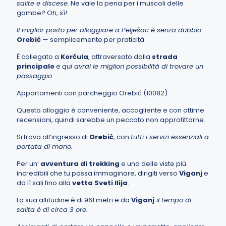
salite e discese.
Ne vale la pena per i muscoli delle
gambe?
Oh, sì!
Il miglior posto per alloggiare a Pelješac è senza dubbio
Orebić
— semplicemente per praticità.
È collegato a
Korčula
, attraversato dalla
strada
principale
e
qui avrai le migliori possibilità di trovare un
passaggio.
Appartamenti con parcheggio Orebić (10082)
Questo alloggio è conveniente, accogliente e con ottime
recensioni, quindi sarebbe un peccato non approfittarne.
Si trova all’ingresso di
Orebić
, con
tutti i servizi essenziali a
portata di mano.
Per un’
avventura di trekking
e una delle viste più
incredibili che tu possa immaginare, dirigiti verso
Viganj
e
da lì sali fino alla
vetta Sveti Ilija
.
La sua altitudine è di 961 metri e da
Viganj
il tempo di
salita è di circa 3 ore.