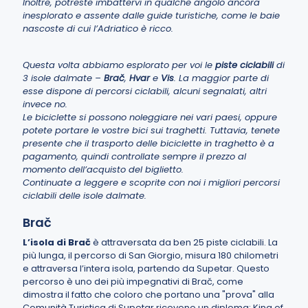
Inoltre, potreste imbattervi in qualche angolo ancora
inesplorato e assente dalle guide turistiche, come le baie
nascoste di cui l’Adriatico è ricco.
Questa volta abbiamo esplorato per voi le
piste ciclabili
di
3 isole dalmate –
Brač
,
Hvar
e
Vis
. La maggior parte di
esse dispone di percorsi ciclabili, alcuni segnalati, altri
invece no.
Le biciclette si possono noleggiare nei vari paesi, oppure
potete portare le vostre bici sui traghetti. Tuttavia, tenete
presente che il trasporto delle biciclette in traghetto è a
pagamento, quindi controllate sempre il prezzo al
momento dell’acquisto del biglietto.
Continuate a leggere e scoprite con noi i migliori percorsi
ciclabili delle isole dalmate.
Brač
L’isola
di Brač
è attraversata da ben 25 piste ciclabili. La
più lunga, il percorso di San Giorgio, misura 180 chilometri
e attraversa l’intera isola, partendo da Supetar. Questo
percorso è uno dei più impegnativi di Brač, come
dimostra il fatto che coloro che portano una "prova" alla
Comunità Turistica di Supetar ricevono un diploma: King of