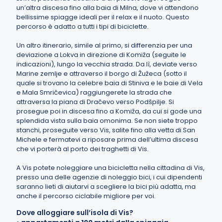
un’altra discesa fino alla baia di Milna, dove vi attendono
bellissime spiagge ideali per il relax e il nuoto. Questo
percorso è adatto a tutti i tipi di biciclette.
Un altro itinerario, simile al primo, si differenzia per una
deviazione a Lokva in direzione di Komiža (seguite le
indicazioni), lungo la vecchia strada. Da lì, deviate verso
Marine zemlje e attraverso il borgo di Žužeca (sotto il
quale si trovano la celebre baia di Stiniva e le baie di Vela
e Mala Smričevica) raggiungerete la strada che
attraversa la piana di Dračevo verso Podšpilje. Si
prosegue poi in discesa fino a Komiža, da cui si gode una
splendida vista sulla baia omonima. Se non siete troppo
stanchi, proseguite verso Vis, salite fino alla vetta di San
Michele e fermatevi a riposare prima dell’ultima discesa
che vi porterà al porto dei traghetti di Vis.
A Vis potete noleggiare una bicicletta nella cittadina di Vis,
presso una delle agenzie di noleggio bici, i cui dipendenti
saranno lieti di aiutarvi a scegliere la bici più adatta, ma
anche il percorso ciclabile migliore per voi.
Dove alloggiare sull’isola di Vis?