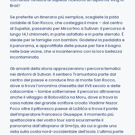
Brač!
Se preferite un itinerario più semplice, scegliete la pista
ciclabile di San Rocco, che costeggia il mare – dal centro
di Supetar, passando per Mirca fino a Sutivan. Il percorso è
lungo 14,1 chilometri, in parte asfaltato e in parte sterrato. È
ideale per le famiglie con bambini. Godetevi la pedalata e
il panorama, e approfittate delle pause per fare il bagno
nelle baie vicine, che vi incanteranno con la loro bellezza
incontaminata.
Gli amanti della storia apprezzeranno i percorsi tematici
nei dintorni di Sutivan. Il sentiero Tramuntana parte dal
centro del paese e conduce fino al monte San Rocco,
dove si trova l’omonima chiesetta del XVII secolo e delle
catacombe – tombe sotterranee. Il percorso attraversa
anche il villaggio di Bobovišća na Moru, dove si trova la
casa natale del grande scrittore croato Vladimir Nazor.
Poco oltre il pittoresco paese di Ložišća si trova il ponte
dell’imperatore Francesco Giuseppe. Il momento più
spettacolare del vostro tour sarà sicuramente il
panorama dall’altopiano di Smrčja, da cui si gode una
vista sulla costa nord-occidentale dell’isola. L’ultima parte