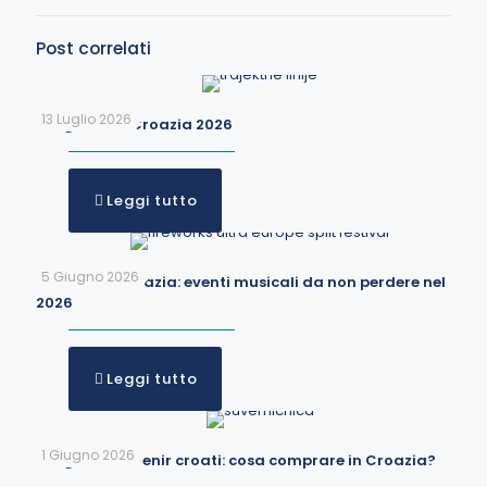
Post correlati
13 Luglio 2026
Traghetti in Croazia 2026
Leggi tutto
5 Giugno 2026
Festival in Croazia: eventi musicali da non perdere nel
2026
Leggi tutto
1 Giugno 2026
I migliori souvenir croati: cosa comprare in Croazia?