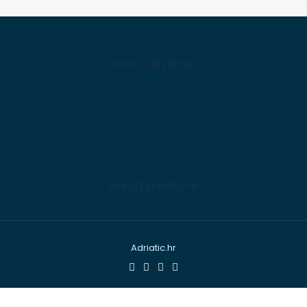
VODIČ - HRVATSKA
WEBSITE ADRIATIC.HR
Adriatic.hr