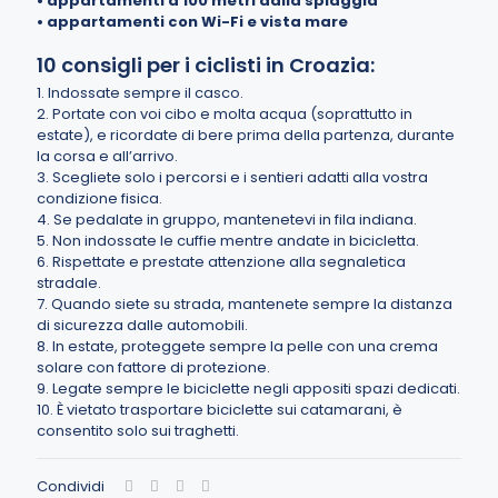
•
appartamenti a 100 metri dalla spiaggia
•
appartamenti con Wi-Fi e vista mare
10 consigli per i ciclisti in Croazia:
1. Indossate sempre il casco.
2. Portate con voi cibo e molta acqua (soprattutto in
estate), e ricordate di bere prima della partenza, durante
la corsa e all’arrivo.
3. Scegliete solo i percorsi e i sentieri adatti alla vostra
condizione fisica.
4. Se pedalate in gruppo, mantenetevi in fila indiana.
5. Non indossate le cuffie mentre andate in bicicletta.
6. Rispettate e prestate attenzione alla segnaletica
stradale.
7. Quando siete su strada, mantenete sempre la distanza
di sicurezza dalle automobili.
8. In estate, proteggete sempre la pelle con una crema
solare con fattore di protezione.
9. Legate sempre le biciclette negli appositi spazi dedicati.
10. È vietato trasportare biciclette sui catamarani, è
consentito solo sui traghetti.
Condividi