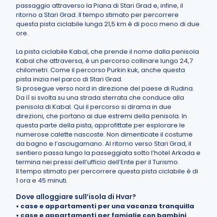
passaggio attraverso la Piana di Stari Grad e, infine, il
ritorno a Stari Grad. Il tempo stimato per percorrere
questa pista ciclabile lunga 21,5 km è di poco meno di due
ore.
La pista ciclabile Kabal, che prende il nome dalla penisola
Kabal che attraversa, è un percorso collinare lungo 24,7
chilometri. Come il percorso Purkin kuk, anche questa
pista inizia nel parco di Stari Grad.
Si prosegue verso nord in direzione del paese di Rudina.
Da lì si svolta su una strada sterrata che conduce alla
penisola di Kabal. Qui il percorso si dirama in due
direzioni, che portano ai due estremi della penisola. In
questa parte della pista, approfittate per esplorare le
numerose calette nascoste. Non dimenticate il costume
da bagno e l’asciugamano. Al ritorno verso Stari Grad, il
sentiero passa lungo la passeggiata sotto l’hotel Arkada e
termina nei pressi dell’ufficio dell’Ente per il Turismo.
Il tempo stimato per percorrere questa pista ciclabile è di
1 ora e 45 minuti.
Dove alloggiare sull’isola di Hvar?
•
case e appartamenti per una vacanza tranquilla
•
case e appartamenti per famiglie con bambini