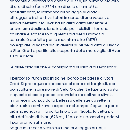
contenuti divertenti ma anche di lusso, un numero elevato
di ore di sole (ben 2724 ore di sole all’anno!) e,
naturalmente, le immancabili spiagge di ciottoli
attraggono frotte di visitatori in cerca di una vacanza
estiva perfetta. Ma Hvar ha un’altra carta vincente: è
anche una destinazione ideale per i ciclisti. Il terreno
collinare e scosceso di quest’isola della Dalmazia
centrale è perfetto per le mountain bike (MTB).
Noleggiate la vostra bici in diversi punti nella città di Hvar o
a Stari Grad e partite alla scoperta delle meraviglie di Hvar
su due ruote.
Le piste ciclabili che vi consigliamo sull’isola di Hvar sono:
Il percorso Purkin kuk inizia nel parco del paese di Stari
Grad. Si prosegue poi accanto al porto dei traghetti, per
poi svoltare in direzione di Velo Grablje. Se fate una sosta
in questo piccolo paese circondato da colline e uliveti,
rimarrete incantati dalla bellezza delle sue casette in
pietra, che sembrano sospese nel tempo. Segue la parte
più impegnativa – la salita fino a San Nicola, la vetta più
alta dell’isola di Hvar (626 m). Lì potete riposarvi e godervi
il panorama sul mare.
Segue la discesa verso sud fino al villaggio di Dol, il