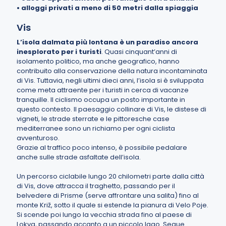
•
alloggi privati a meno di 50 metri dalla spiaggia
Vis
L’isola dalmata più lontana è un paradiso ancora
inesplorato per i turisti
. Quasi cinquant’anni di
isolamento politico, ma anche geografico, hanno
contribuito alla conservazione della natura incontaminata
di Vis. Tuttavia, negli ultimi dieci anni, l’isola si è sviluppata
come meta attraente per i turisti in cerca di vacanze
tranquille. Il ciclismo occupa un posto importante in
questo contesto. Il paesaggio collinare di Vis, le distese di
vigneti, le strade sterrate e le pittoresche case
mediterranee sono un richiamo per ogni ciclista
avventuroso.
Grazie al traffico poco intenso, è possibile pedalare
anche sulle strade asfaltate dell’isola.
Un percorso ciclabile lungo 20 chilometri parte dalla città
di Vis, dove attracca il traghetto, passando per il
belvedere di Prisme (serve affrontare una salita) fino al
monte Križ, sotto il quale si estende la pianura di Velo Poje.
Si scende poi lungo la vecchia strada fino al paese di
Lokva, passando accanto a un piccolo lago. Segue