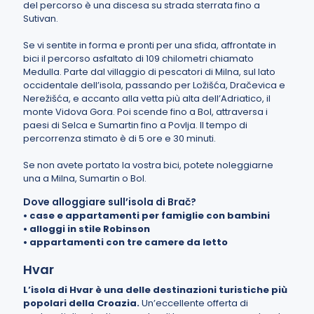
del percorso è una discesa su strada sterrata fino a
Sutivan.
Se vi sentite in forma e pronti per una sfida, affrontate in
bici il percorso asfaltato di 109 chilometri chiamato
Medulla. Parte dal villaggio di pescatori di Milna, sul lato
occidentale dell’isola, passando per Ložišća, Dračevica e
Nerežišća, e accanto alla vetta più alta dell’Adriatico, il
monte Vidova Gora. Poi scende fino a Bol, attraversa i
paesi di Selca e Sumartin fino a Povlja. Il tempo di
percorrenza stimato è di 5 ore e 30 minuti.
Se non avete portato la vostra bici, potete noleggiarne
una a Milna, Sumartin o Bol.
Dove alloggiare sull’isola di Brač?
•
case e appartamenti per famiglie con bambini
•
alloggi in stile Robinson
•
appartamenti con tre camere da letto
Hvar
L’isola di Hvar è una delle destinazioni turistiche più
popolari della Croazia
.
Un’eccellente offerta di