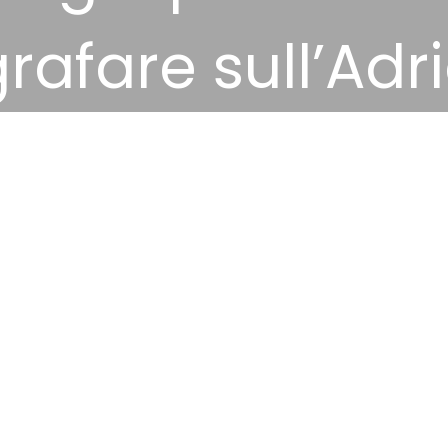
rafare sull’Adr
14 Gennaio 2025
Divertimento
,
Suggeriment