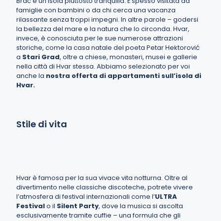
Brač è un’isola piuttosto tranquilla. È spesso visitata da
famiglie con bambini o da chi cerca una vacanza
rilassante senza troppi impegni. In altre parole – godersi
la bellezza del mare e la natura che lo circonda. Hvar,
invece, è conosciuta per le sue numerose attrazioni
storiche, come la casa natale del poeta Petar Hektorović
a
Stari Grad
, oltre a chiese, monasteri, musei e gallerie
nella città di Hvar stessa. Abbiamo selezionato per voi
anche la
nostra offerta di appartamenti sull’isola di
Hvar.
Stile di vita
Hvar è famosa per la sua vivace vita notturna. Oltre al
divertimento nelle classiche discoteche, potrete vivere
l’atmosfera di festival internazionali come l’
ULTRA
Festival
o il
Silent Party
, dove la musica si ascolta
esclusivamente tramite cuffie – una formula che gli