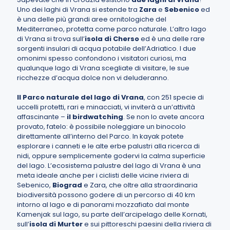
Uno dei laghi di Vrana si estende tra
Zara
e
Sebenico
ed
è una delle più grandi aree ornitologiche del
Mediterraneo, protetta come parco naturale. L’altro lago
di Vrana si trova sull’
isola di Cherso
ed è una delle rare
sorgenti insulari di acqua potabile dell’Adriatico. I due
omonimi spesso confondono i visitatori curiosi, ma
qualunque lago di Vrana scegliate di visitare, le sue
ricchezze d’acqua dolce non vi deluderanno.
Il Parco naturale del lago di Vrana
, con 251 specie di
uccelli protetti, rari e minacciati, vi inviterà a un’attività
affascinante –
il birdwatching
. Se non lo avete ancora
provato, fatelo: è possibile noleggiare un binocolo
direttamente all’interno del Parco. In kayak potete
esplorare i canneti e le alte erbe palustri alla ricerca di
nidi, oppure semplicemente godervi la calma superficie
del lago. L’ecosistema palustre del lago di Vrana è una
meta ideale anche per i ciclisti delle vicine riviera di
Sebenico,
Biograd
e Zara, che oltre alla straordinaria
biodiversità possono godere di un percorso di 40 km
intorno al lago e di panorami mozzafiato dal monte
Kamenjak sul lago, su parte dell’arcipelago delle Kornati,
sull’
isola di Murter
e sui pittoreschi paesini della riviera di