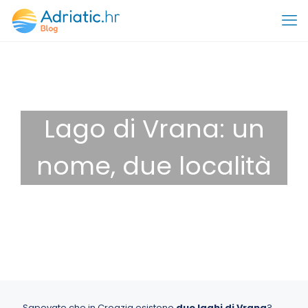
Lago di Vrana: un
nome, due località
8 Dicembre 2025
Destinazioni
Sapevate che in Croazia esistono
due laghi di Vrana
?