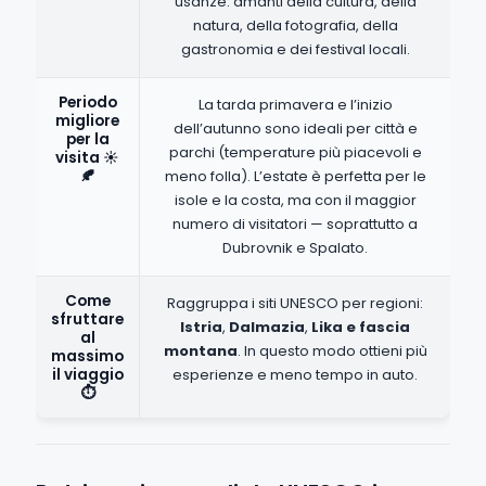
usanze: amanti della cultura, della
natura, della fotografia, della
gastronomia e dei festival locali.
Periodo
La tarda primavera e l’inizio
migliore
dell’autunno sono ideali per città e
per la
parchi (temperature più piacevoli e
visita ☀️
🍂
meno folla). L’estate è perfetta per le
isole e la costa, ma con il maggior
numero di visitatori — soprattutto a
Dubrovnik e Spalato.
Come
Raggruppa i siti UNESCO per regioni:
sfruttare
Istria
,
Dalmazia
,
Lika e fascia
al
montana
. In questo modo ottieni più
massimo
il viaggio
esperienze e meno tempo in auto.
⏱️