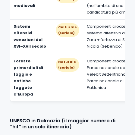
medievali
(nell’ambito di una
candidatura più ampia)
Sistemi
Componenti croate:
Culturale
difensivi
sistema difensivo di
(seriale)
veneziani del
Zara + fortezza di San
XVI–XVII secolo
Nicola (Sebenico)
Foreste
Componenti croate:
Naturale
primordiali di
Parco nazionale del
(seriale)
faggio e
Velebit Settentrionale +
antiche
Parco nazionale di
faggete
Paklenica
d’Europa
UNESCO in Dalmazia (il maggior numero di
“hit” in un solo itinerario)