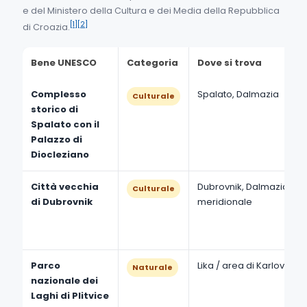
e del Ministero della Cultura e dei Media della Repubblica
[1]
[2]
di Croazia.
Bene UNESCO
Categoria
Dove si trova
Complesso
Spalato, Dalmazia
Culturale
storico di
Spalato con il
Palazzo di
Diocleziano
Città vecchia
Dubrovnik, Dalmazia
Culturale
di Dubrovnik
meridionale
Parco
Lika / area di Karlovac
Naturale
nazionale dei
Laghi di Plitvice