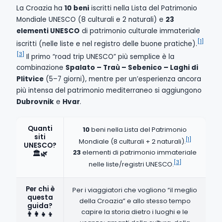
La Croazia ha
10 beni
iscritti nella Lista del Patrimonio
Mondiale UNESCO (8 culturali e 2 naturali) e
23
elementi UNESCO
di patrimonio culturale immateriale
[1]
iscritti (nelle liste e nel registro delle buone pratiche).
[3]
Il primo “road trip UNESCO” più semplice è la
combinazione
Spalato – Traù – Sebenico – Laghi di
Plitvice
(5–7 giorni), mentre per un’esperienza ancora
più intensa del patrimonio mediterraneo si aggiungono
Dubrovnik
e
Hvar
.
Quanti
10
beni nella Lista del Patrimonio
siti
[1]
Mondiale (8 culturali + 2 naturali).
UNESCO?
23
elementi di patrimonio immateriale
🏛️🌿
[3]
nelle liste/registri UNESCO.
Per chi è
Per i viaggiatori che vogliono “il meglio
questa
della Croazia” e allo stesso tempo
guida?
capire la storia dietro i luoghi e le
👨‍👩‍👧‍👦