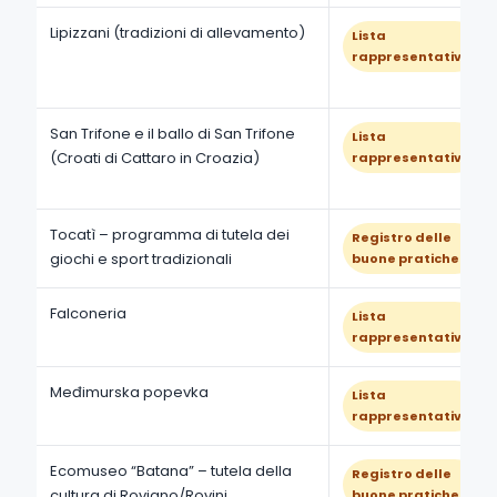
Lipizzani (tradizioni di allevamento)
Lista
rappresentativa
San Trifone e il ballo di San Trifone
Lista
(Croati di Cattaro in Croazia)
rappresentativa
Tocatì – programma di tutela dei
Registro delle
giochi e sport tradizionali
buone pratiche
Falconeria
Lista
rappresentativa
Međimurska popevka
Lista
rappresentativa
Ecomuseo “Batana” – tutela della
Registro delle
cultura di Rovigno/Rovinj
buone pratiche