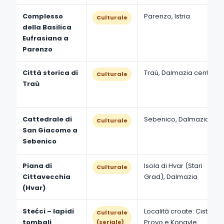
Complesso
Parenzo, Istria
Culturale
della Basilica
Eufrasiana a
Parenzo
Città storica di
Traù, Dalmazia centrale
Culturale
Traù
Cattedrale di
Sebenico, Dalmazia
Culturale
San Giacomo a
Sebenico
Piana di
Isola di Hvar (Stari
Culturale
Cittavecchia
Grad), Dalmazia
(Hvar)
Stećci – lapidi
Località croate: Cista
Culturale
tombali
Provo e Konavle
(seriale)