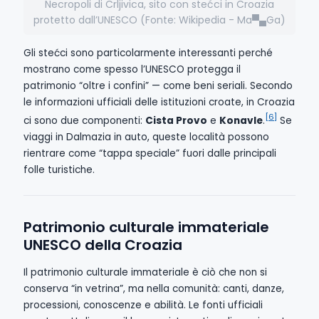
Necropoli di Crljivica, sito con stećci in Croazia
protetto dall’UNESCO (Fonte: Wikipedia - Ma▀▄Ga)
Gli stećci sono particolarmente interessanti perché
mostrano come spesso l’UNESCO protegga il
patrimonio “oltre i confini” — come beni seriali. Secondo
le informazioni ufficiali delle istituzioni croate, in Croazia
[6]
ci sono due componenti:
Cista Provo
e
Konavle
.
Se
viaggi in Dalmazia in auto, queste località possono
rientrare come “tappa speciale” fuori dalle principali
folle turistiche.
Patrimonio culturale immateriale
UNESCO della Croazia
Il patrimonio culturale immateriale è ciò che non si
conserva “in vetrina”, ma nella comunità: canti, danze,
processioni, conoscenze e abilità. Le fonti ufficiali