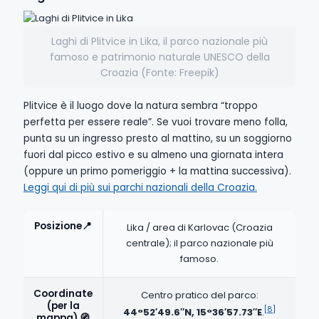
Laghi di Plitvice in Lika, il parco nazionale più
famoso e patrimonio naturale UNESCO della
Croazia (Fonte: Freepik)
Plitvice è il luogo dove la natura sembra “troppo
perfetta per essere reale”. Se vuoi trovare meno folla,
punta su un ingresso presto al mattino, su un soggiorno
fuori dal picco estivo e su almeno una giornata intera
(oppure un primo pomeriggio + la mattina successiva).
Leggi qui di più sui parchi nazionali della Croazia.
Posizione📍
Lika / area di Karlovac (Croazia
centrale); il parco nazionale più
famoso.
Coordinate
Centro pratico del parco:
(per la
[8]
44°52′49.6″N, 15°36′57.73″E
.
mappa) 🧭