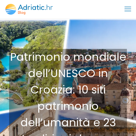
Patrimonio mondiale
dell’UNESCO in
Croazia: 10 siti
patrimonio
dell’umanità e 23