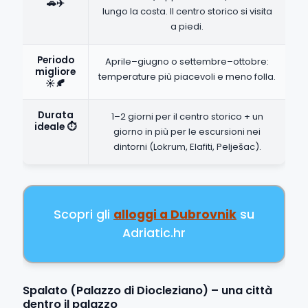
🚗✈️
lungo la costa. Il centro storico si visita
a piedi.
Periodo
Aprile–giugno o settembre–ottobre:
migliore
temperature più piacevoli e meno folla.
☀️🍂
Durata
1–2 giorni per il centro storico + un
ideale ⏱️
giorno in più per le escursioni nei
dintorni (Lokrum, Elafiti, Pelješac).
Scopri gli
alloggi a Dubrovnik
su
Adriatic.hr
Spalato (Palazzo di Diocleziano) – una città
dentro il palazzo