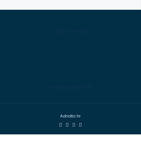
VODIČ - HRVATSKA
WEBSITE ADRIATIC.HR
Adriatic.hr