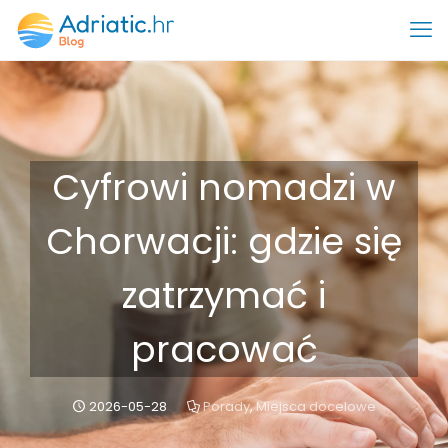
Cyfrowi nomadzi w
Chorwacji: gdzie się
zatrzymać i
pracować
2026-05-28
Porady
,
Miejsca docelowe