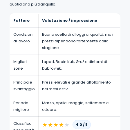
quotidiana più tranquillo.
Fattore
Valutazione / impressione
Condizioni
Buona scelta di alloggi di qualità, ma i
di lavoro
prezzi dipendono fortemente dalla
stagione.
Migliori
Lapad, Babin Kuk, Gruž e dintorni di
zone
Dubrovnik.
Principale
Prezzi elevati e grande affollamento
svantaggio
nei mesi estivi.
Periodo
Marzo, aprile, maggio, settembre e
migliore
ottobre.
Classifica
★
★
★
★
★
4.0 / 5