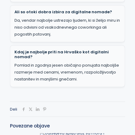
Ali so otoki dobra izbira za digitalne nomade?
Da, vendar najbolje ustrezajo ljudem, ki si želijo miru in
niso odvisni od vsakodnevnega coworkinga ali
pogostih potovanj.
Kdaj je najbolje priti na Hrvaško kot digitalni
nomad?
Pomlad in zgodnja jesen običajno ponujata najboljše
razmerje med cenami, vremenom, razpoložljivostjo
nastanitev in manjšimi gnečami.
Deli
Povezane objave