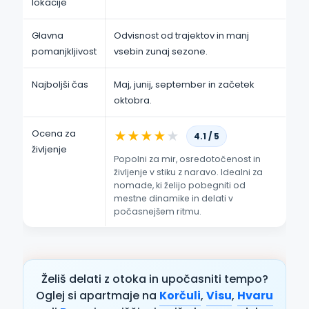
lokacije
Glavna
Odvisnost od trajektov in manj
pomanjkljivost
vsebin zunaj sezone.
Najboljši čas
Maj, junij, september in začetek
oktobra.
Ocena za
★
★
★
★
★
4.1 / 5
življenje
Popolni za mir, osredotočenost in
življenje v stiku z naravo. Idealni za
nomade, ki želijo pobegniti od
mestne dinamike in delati v
počasnejšem ritmu.
Želiš delati z otoka in upočasniti tempo?
Oglej si apartmaje na
Korčuli
,
Visu
,
Hvaru