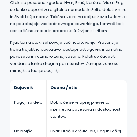
Otoki so posebna zgodba. Hvar, Brač, Korčula, Vis ali Pag
so lahko popolni za digitalne nomade, ki želijo delati v miru
in živeti bližje naravi. Takšna izbira najbolj ustreza ljudem, ki
ne potrebujejo vsakodnevnega coworkinga, temveč bolj
cenijo tišino, morje in preprostejši življenjski ritem.
Kljub temu otoki zahtevajo več načrtovanja. Preveriti je
treba trajektne povezave, dostopnost trgovin, internetno
povezavo in razmere zunaj sezone. Poleti so čudoviti,
vendar so lahko dragi in polni turistov. Zunaj sezone so
mirnejši, a tudi precej tišji.
Dejavnik
Ocena / vtis
Pogoji za delo
Dobri, če se vnaprej preverita
internetna povezava in dostopnost
storitev.
Najboljše
Hvar, Brač, Korčula, Vis, Pag in Lošinj.