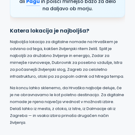
ali
Pagu
in poišči mirnejšo bazo za delo
na daljavo ob morju.
Katera lokacija je najboljša?
Najboljša lokacija za digitalne nomade na Hrvaškem je
odvisna od tega, kakšen življenjski ritem želiš. Split je
najboljši za družabno življenje in energijo, Zadar za
mirnejše ravnovesje, Dubrovnik za posebno vzdušje, Istra
za počasnejši življenjski slog, Zagreb za celoletno
infrastrukturo, otoki pa za popoln odmik od hitrega tempa.
Na koncu lahko sklenemo, da Hrvaška najbolje deluje, če
je ne obravnavamo le kot poletno destinacijo. Za digitalne
nomade je njena največja vrednost v možnosti izbire.
Delaš lahko iz mesta, z otoka, iz Istre, iz Dalmacije ali iz
Zagreba — in vsaka izbira prinaša drugačen način
življenja.