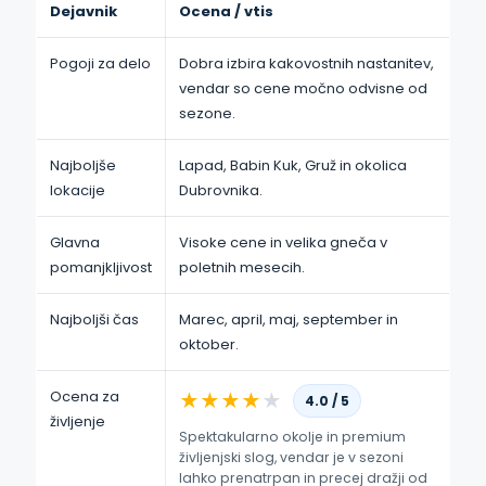
Dejavnik
Ocena / vtis
Pogoji za delo
Dobra izbira kakovostnih nastanitev,
vendar so cene močno odvisne od
sezone.
Najboljše
Lapad, Babin Kuk, Gruž in okolica
lokacije
Dubrovnika.
Glavna
Visoke cene in velika gneča v
pomanjkljivost
poletnih mesecih.
Najboljši čas
Marec, april, maj, september in
oktober.
Ocena za
★
★
★
★
★
4.0 / 5
življenje
Spektakularno okolje in premium
življenjski slog, vendar je v sezoni
lahko prenatrpan in precej dražji od