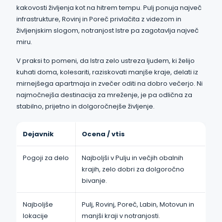
kakovosti življenja kot na hitrem tempu. Pulj ponuja največ
infrastrukture, Rovinj in Poreč privlačita z videzom in
življenjskim slogom, notranjost Istre pa zagotavlja največ
miru.
V praksi to pomeni, da Istra zelo ustreza ljudem, ki želijo
kuhati doma, kolesariti, raziskovati manjše kraje, delati iz
mirnejšega apartmaja in zvečer oditi na dobro večerjo. Ni
najmočnejša destinacija za mreženje, je pa odlična za
stabilno, prijetno in dolgoročnejše življenje.
Dejavnik
Ocena / vtis
Pogoji za delo
Najboljši v Pulju in večjih obalnih
krajih, zelo dobri za dolgoročno
bivanje.
Najboljše
Pulj, Rovinj, Poreč, Labin, Motovun in
lokacije
manjši kraji v notranjosti.