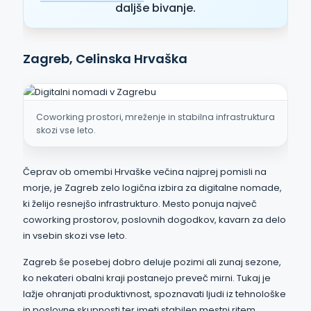
daljše bivanje.
Zagreb, Celinska Hrvaška
Coworking prostori, mreženje in stabilna infrastruktura
skozi vse leto.
Čeprav ob omembi Hrvaške večina najprej pomisli na
morje, je Zagreb zelo logična izbira za digitalne nomade,
ki želijo resnejšo infrastrukturo. Mesto ponuja največ
coworking prostorov, poslovnih dogodkov, kavarn za delo
in vsebin skozi vse leto.
Zagreb še posebej dobro deluje pozimi ali zunaj sezone,
ko nekateri obalni kraji postanejo preveč mirni. Tukaj je
lažje ohranjati produktivnost, spoznavati ljudi iz tehnološke
in poslovne skupnosti ter imeti stabilen mestni ritem.