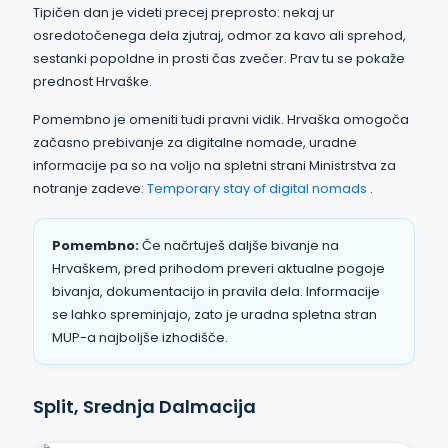
Tipičen dan je videti precej preprosto: nekaj ur
osredotočenega dela zjutraj, odmor za kavo ali sprehod,
sestanki popoldne in prosti čas zvečer. Prav tu se pokaže
prednost Hrvaške.
Pomembno je omeniti tudi pravni vidik. Hrvaška omogoča
začasno prebivanje za digitalne nomade, uradne
informacije pa so na voljo na spletni strani Ministrstva za
notranje zadeve:
Temporary stay of digital nomads
.
Pomembno:
Če načrtuješ daljše bivanje na
Hrvaškem, pred prihodom preveri aktualne pogoje
bivanja, dokumentacijo in pravila dela. Informacije
se lahko spreminjajo, zato je uradna spletna stran
MUP-a najboljše izhodišče.
Split, Srednja Dalmacija