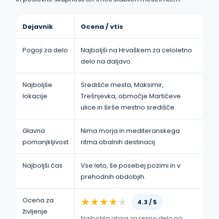
Dejavnik
Ocena / vtis
Pogoji za delo
Najboljši na Hrvaškem za celoletno
delo na daljavo.
Najboljše
Središče mesta, Maksimir,
lokacije
Trešnjevka, območje Martićeve
ulice in širše mestno središče.
Glavna
Nima morja in mediteranskega
pomanjkljivost
ritma obalnih destinacij.
Najboljši čas
Vse leto, še posebej pozimi in v
prehodnih obdobjih.
Ocena za
★
★
★
★
★
4.3 / 5
življenje
Najboljša izbira za resno delo na