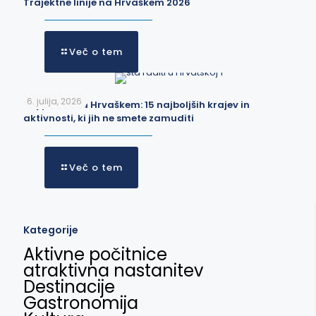
Trajektne linije na Hrvaškem 2026
Več o tem
6. julija, 2026
Kaj početi na Hrvaškem: 15 najboljših krajev in
aktivnosti, ki jih ne smete zamuditi
Več o tem
Kategorije
Aktivne počitnice
atraktivna nastanitev
Destinacije
Gastronomija