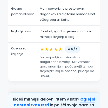
Glavna
Manj coworking prostorov in
pomanjkljivost
dogodkov za digitalne nomade kot
v Zagrebu ali Splitu.
Najboljši čas
Pomlad, zgodnja jesen in zima za
mirnejši življenjski slog.
Ocena za
★
★
★
★
★
4.9 / 5
življenje
Ena najboljših možnosti za
dolgoročno bivanje. Mir, varnost,
gastronomija in počasnejši tempo
življenja tukaj še posebej pridejo do
izraza.
Iščeš mirnejši delovni ritem v Istri?
Oglej si
nastanitve v Istri
in poišči svojo bazo za