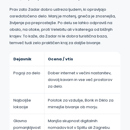
Prav zato Zadar dobro ustreza ljudem, ki opravljajo
osredotočeno delo. Manj je motenj, gneča je znosnejša,
življenje pa preprostejše. Po delu se lahko odpraviš na
obalo, na otoke, proti Velebitu ali v katerega od bližnjih
krajev. To kaže, da Zadar ni le dobra turistična baza,
temveč tudi zelo praktičen kraj za daljše bivanje.
Dejavnik
Ocena / vtis
Pogoji za delo
Dober internet v večini nastanitev,
dovolj kavarn in vse več prostorov
za delo.
Najboljše
Polotok za vzdušje, Borik in Diklo za
lokacije
mirnejše bivanje ob morju.
Glavna
Manjša skupnost digitalnih
pomanjkljivost
nomadov kot v Splitu ali Zagrebu.