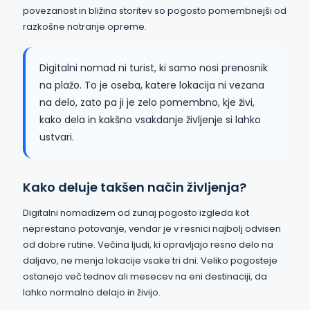
povezanost in bližina storitev so pogosto pomembnejši od
razkošne notranje opreme.
Digitalni nomad ni turist, ki samo nosi prenosnik
na plažo. To je oseba, katere lokacija ni vezana
na delo, zato pa ji je zelo pomembno, kje živi,
kako dela in kakšno vsakdanje življenje si lahko
ustvari.
Kako deluje takšen način življenja?
Digitalni nomadizem od zunaj pogosto izgleda kot
neprestano potovanje, vendar je v resnici najbolj odvisen
od dobre rutine. Večina ljudi, ki opravljajo resno delo na
daljavo, ne menja lokacije vsake tri dni. Veliko pogosteje
ostanejo več tednov ali mesecev na eni destinaciji, da
lahko normalno delajo in živijo.