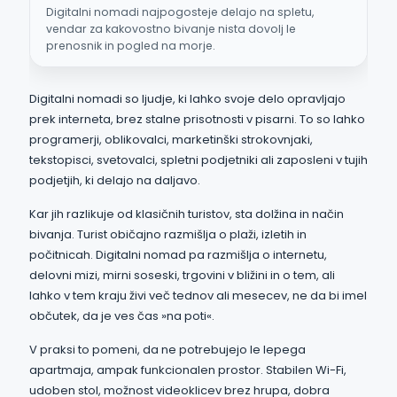
Digitalni nomadi najpogosteje delajo na spletu,
vendar za kakovostno bivanje nista dovolj le
prenosnik in pogled na morje.
Digitalni nomadi so ljudje, ki lahko svoje delo opravljajo
prek interneta, brez stalne prisotnosti v pisarni. To so lahko
programerji, oblikovalci, marketinški strokovnjaki,
tekstopisci, svetovalci, spletni podjetniki ali zaposleni v tujih
podjetjih, ki delajo na daljavo.
Kar jih razlikuje od klasičnih turistov, sta dolžina in način
bivanja. Turist običajno razmišlja o plaži, izletih in
počitnicah. Digitalni nomad pa razmišlja o internetu,
delovni mizi, mirni soseski, trgovini v bližini in o tem, ali
lahko v tem kraju živi več tednov ali mesecev, ne da bi imel
občutek, da je ves čas »na poti«.
V praksi to pomeni, da ne potrebujejo le lepega
apartmaja, ampak funkcionalen prostor. Stabilen Wi-Fi,
udoben stol, možnost videoklicev brez hrupa, dobra