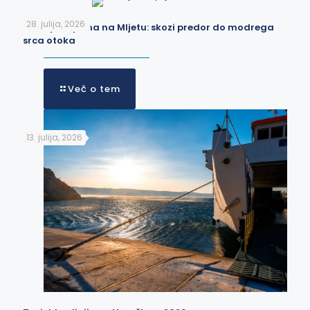
28. julija, 2026
Odisejeva jama na Mljetu: skozi predor do modrega
srca otoka
Več o tem
13. julija, 2026