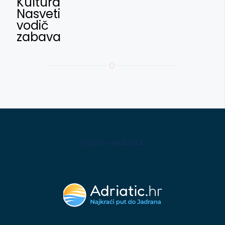
Kultura
Nasveti
vodič
zabava
VODIČ - HRVATSKA