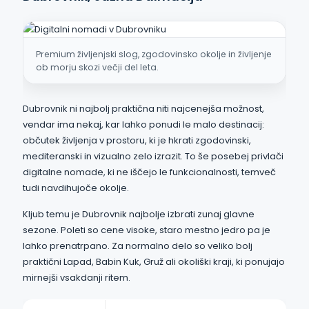
Premium življenjski slog, zgodovinsko okolje in življenje
ob morju skozi večji del leta.
Dubrovnik ni najbolj praktična niti najcenejša možnost,
vendar ima nekaj, kar lahko ponudi le malo destinacij:
občutek življenja v prostoru, ki je hkrati zgodovinski,
mediteranski in vizualno zelo izrazit. To še posebej privlači
digitalne nomade, ki ne iščejo le funkcionalnosti, temveč
tudi navdihujoče okolje.
Kljub temu je Dubrovnik najbolje izbrati zunaj glavne
sezone. Poleti so cene visoke, staro mestno jedro pa je
lahko prenatrpano. Za normalno delo so veliko bolj
praktični Lapad, Babin Kuk, Gruž ali okoliški kraji, ki ponujajo
mirnejši vsakdanji ritem.