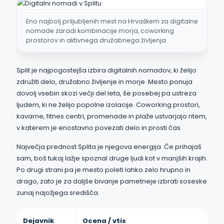
Eno najbolj priljubljenih mest na Hrvaškem za digitalne
nomade zaradi kombinacije morja, coworking
prostorov in aktivnega družabnega življenja.
Split je najpogostejša izbira digitalnih nomadov, ki želijo
združiti delo, družabno življenje in morje. Mesto ponuja
dovolj vsebin skozi večji del leta, še posebej pa ustreza
ljudem, ki ne želijo popolne izolacije. Coworking prostori,
kavarne, fitnes centri, promenade in plaže ustvarjajo ritem,
v katerem je enostavno povezati delo in prosti čas.
Največja prednost Splita je njegova energija. Če prihajaš
sam, boš tukaj lažje spoznal druge ljudi kot v manjših krajih.
Po drugi strani pa je mesto poleti lahko zelo hrupno in
drago, zato je za daljše bivanje pametneje izbrati soseske
zunaj najožjega središča.
Dejavnik
Ocena / vtis