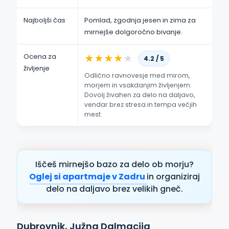
Najboljši čas
Pomlad, zgodnja jesen in zima za
mirnejše dolgoročno bivanje.
Ocena za
★
★
★
★
★
4.2 / 5
življenje
Odlično ravnovesje med mirom,
morjem in vsakdanjim življenjem.
Dovolj živahen za delo na daljavo,
vendar brez stresa in tempa večjih
mest.
Iščeš mirnejšo bazo za delo ob morju?
Oglej si apartmaje v Zadru
in organiziraj
delo na daljavo brez velikih gneč.
Dubrovnik, Južna Dalmacija