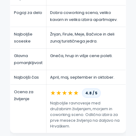
Pogoji za delo
Dobra coworking scena, veliko
kavarn in velika izbira apartmajev.
Najboljše
Žnjan, Firule, Meje, Bačvice in deli
soseske
zunaj turističnega jedra.
Glavna
Gneča, hrup in višje cene poleti.
pomanjkljivost
Najboljši čas
April, maj, september in oktober.
Ocena za
★
★
★
★
★
4.8 / 5
življenje
Najboljše ravnovesje med
družabnim življenjem, morjem in
coworking sceno. Odlična izbira za
prve mesece življenja na daljavo na
Hrvaškem.