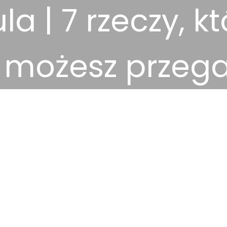
la | 7 rzeczy, k
 możesz przeg
2025-12-08
Miejsca docelowe