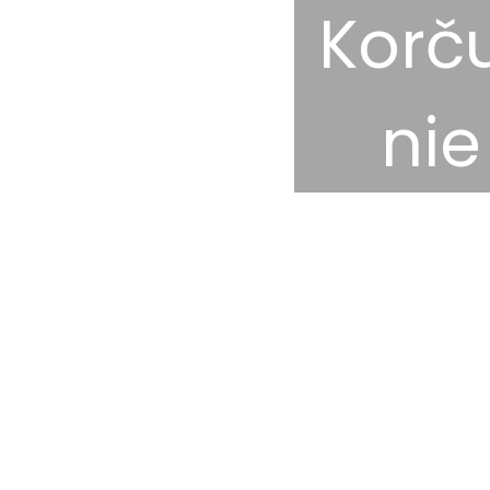
Korču
nie