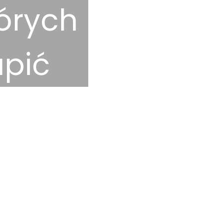
tórych
apić