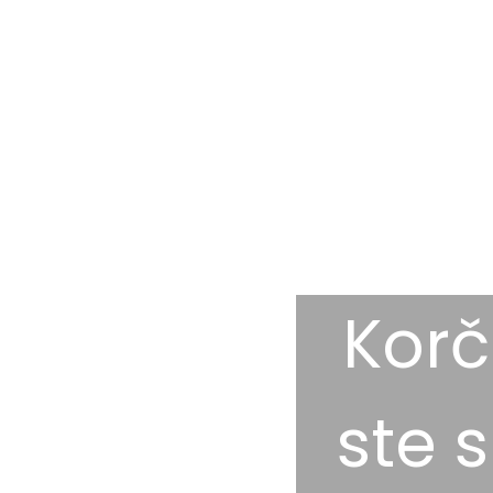
Korč
ste 