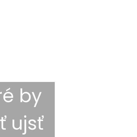
ré by
 ujsť