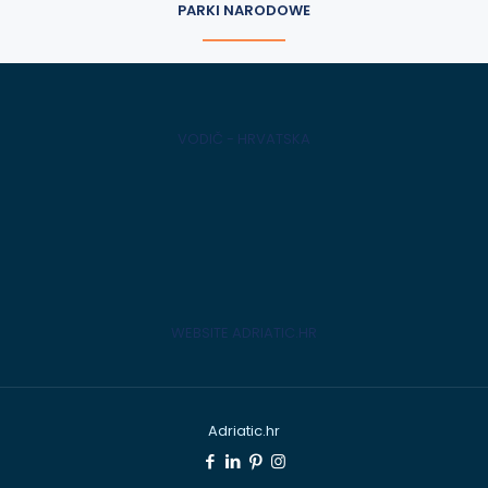
PARKI NARODOWE
VODIČ - HRVATSKA
WEBSITE ADRIATIC.HR
Adriatic.hr