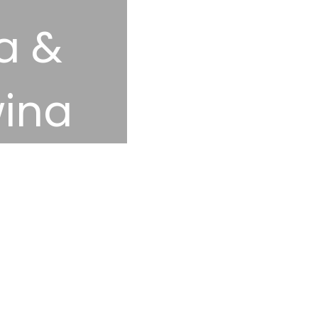
a &
wina