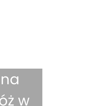
 na
óż w