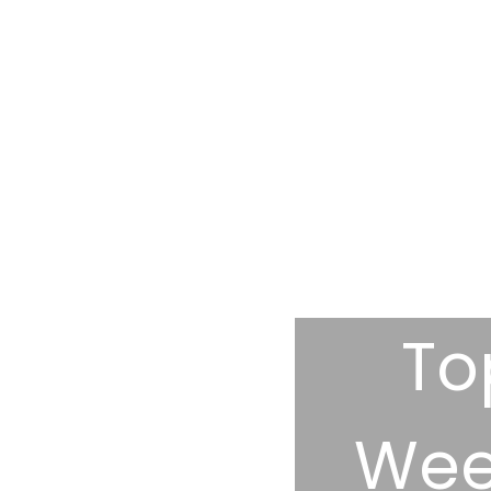
To
Wee