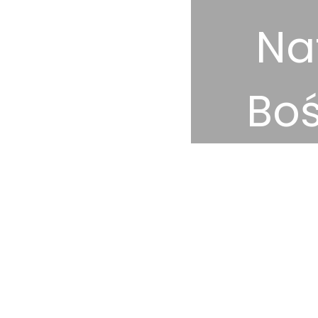
Na
Boś