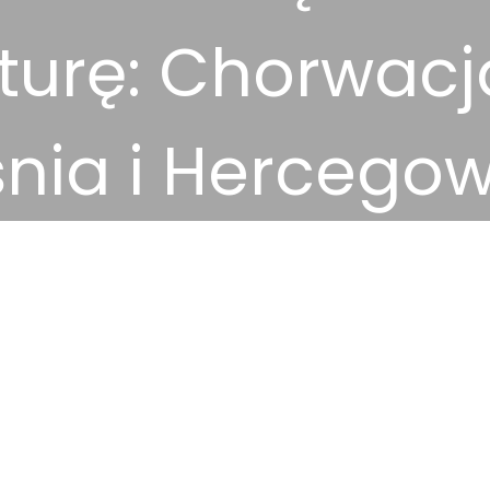
turę: Chorwacj
nia i Hercego
2025-02-01
Aktywny urlop