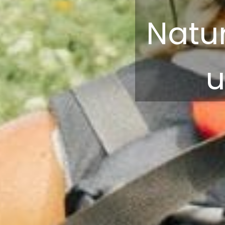
Natur
u