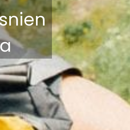
osnien
na